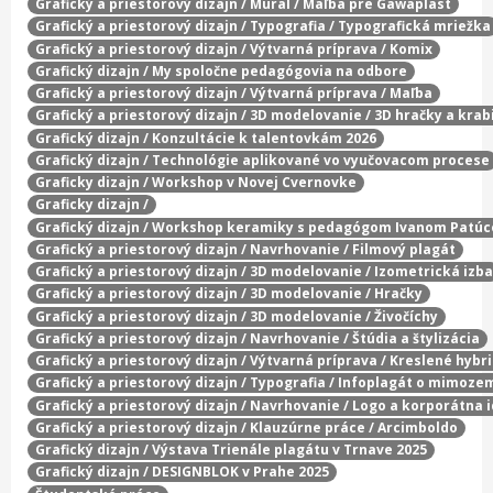
Grafický a priestorový dizajn / Mural / Maľba pre Gawaplast
Grafický a priestorový dizajn / Typografia / Typografická mriežka
Grafický a priestorový dizajn / Výtvarná príprava / Komix
Grafický dizajn / My spoločne pedagógovia na odbore
Grafický a priestorový dizajn / Výtvarná príprava / Maľba
Grafický a priestorový dizajn / 3D modelovanie / 3D hračky a krab
Grafický dizajn / Konzultácie k talentovkám 2026
Grafický dizajn / Technológie aplikované vo vyučovacom procese
Graficky dizajn / Workshop v Novej Cvernovke
Graficky dizajn /
Grafický dizajn / Workshop keramiky s pedagógom Ivanom Patú
Grafický a priestorový dizajn / Navrhovanie / Filmový plagát
Grafický a priestorový dizajn / 3D modelovanie / Izometrická izba
Grafický a priestorový dizajn / 3D modelovanie / Hračky
Grafický a priestorový dizajn / 3D modelovanie / Živočíchy
Grafický a priestorový dizajn / Navrhovanie / Štúdia a štylizácia
Grafický a priestorový dizajn / Výtvarná príprava / Kreslené hybr
Grafický a priestorový dizajn / Typografia / Infoplagát o mimoze
Grafický a priestorový dizajn / Navrhovanie / Logo a korporátna 
Grafický a priestorový dizajn / Klauzúrne práce / Arcimboldo
Grafický dizajn / Výstava Trienále plagátu v Trnave 2025
Grafický dizajn / DESIGNBLOK v Prahe 2025