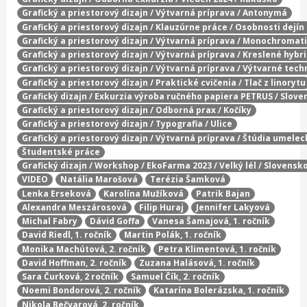
Grafický a priestorový dizajn / Výtvarná príprava / Antonymá
Grafický a priestorový dizajn / Klauzúrne práce / Osobnosti dejí
Grafický a priestorový dizajn / Výtvarná príprava / Monochromat
Grafický a priestorový dizajn / Výtvarná príprava / Kreslené hybr
Grafický a priestorový dizajn / Výtvarná príprava / Výtvarné tech
Grafický a priestorový dizajn / Praktické cvičenia / Tlač z linorytu
Grafický dizajn / Exkurzia výroba ručného papiera PETRUS / Slove
Grafický a priestorový dizajn / Odborná prax / Kočíky
Grafický a priestorový dizajn / Typografia / Ulice
Grafický a priestorový dizajn / Výtvarná príprava / Štúdia umelec
Študentské práce
Grafický dizajn / Workshop / EkoFarma 2023 / Velký lél / Slovensk
VIDEO
Natália Marošová
Terézia Šamková
Lenka Erseková
Karolína Mužíková
Patrik Bajan
Alexandra Meszárosová
Filip Huraj
Jennifer Lakyová
Michal Fabry
Dávid Goffa
Vanesa Šamajová, 1. ročník
David Riedl, 1. ročník
Martin Polák, 1. ročník
Monika Machútová, 2. ročník
Petra Klimentová, 1. ročník
David Hoffman, 2. ročník
Zuzana Halásová, 1. ročník
Sara Čurková, 2 ročník
Samuel Čík, 2. ročník
Noemi Bondorová, 2. ročník
Katarína Bolerázska, 1. ročník
Nikola Bečvarová, 2. ročník