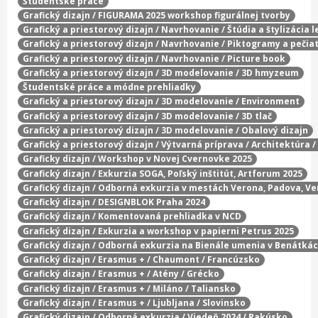
Študentské práce
Grafický dizajn / FIGURAMA 2025 workshop figurálnej tvorby
Grafický a priestorový dizajn / Navrhovanie / Štúdia a štylizácia l
Grafický a priestorový dizajn / Navrhovanie / Piktogramy a pečia
Grafický a priestorový dizajn / Navrhovanie / Picture book
Grafický a priestorový dizajn / 3D modelovanie / 3D hmyzeum
Študentské práce a módne prehliadky
Grafický a priestorový dizajn / 3D modelovanie / Environment
Grafický a priestorový dizajn / 3D modelovanie / 3D tlač
Grafický a priestorový dizajn / 3D modelovanie / Obalový dizajn
Grafický a priestorový dizajn / Výtvarná príprava / Architektúra 
Graficky dizajn / Workshop v Novej Cvernovke 2025
Grafický dizajn / Exkurzia SOGA, Poľský inštitút, Artforum 2025
Grafický dizajn / Odborná exkurzia v mestách Verona, Padova, Ve
Grafický dizajn / DESIGNBLOK Praha 2024
Grafický dizajn / Komentovaná prehliadka v NCD
Grafický dizajn / Exkurzia a workshop v papierni Petrus 2025
Grafický dizajn / Odborná exkurzia na Bienále umenia v Benátká
Grafický dizajn / Erasmus + / Chaumont / Francúzsko
Grafický dizajn / Erasmus + / Atény / Grécko
Grafický dizajn / Erasmus + / Miláno / Taliansko
Grafický dizajn / Erasmus + / Ljubljana / Slovinsko
Grafický dizajn / Odborná exkurzia / Viedeň 2024 / Rakúsko