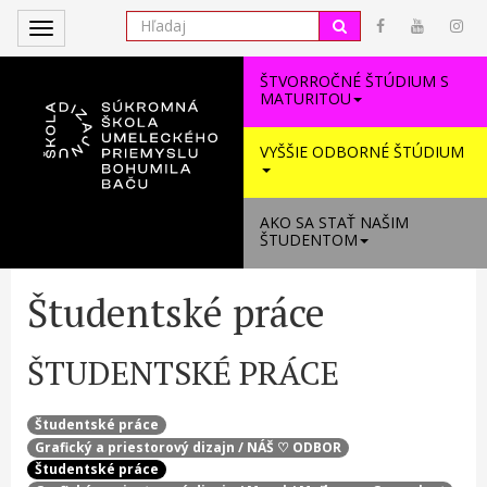
Toggle
navigation
ŠTVORROČNÉ ŠTÚDIUM S
MATURITOU
VYŠŠIE ODBORNÉ ŠTÚDIUM
AKO SA STAŤ NAŠIM
ŠTUDENTOM
Študentské práce
ŠTUDENTSKÉ PRÁCE
Študentské práce
Grafický a priestorový dizajn / NÁŠ ♡ ODBOR
Študentské práce