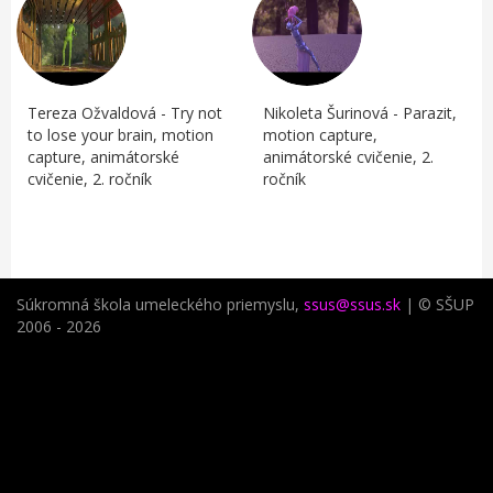
Tereza Ožvaldová - Try not
Nikoleta Šurinová - Parazit,
to lose your brain, motion
motion capture,
capture, animátorské
animátorské cvičenie, 2.
cvičenie, 2. ročník
ročník
Súkromná škola umeleckého priemyslu,
ssus@ssus.sk
| © SŠUP
2006 - 2026