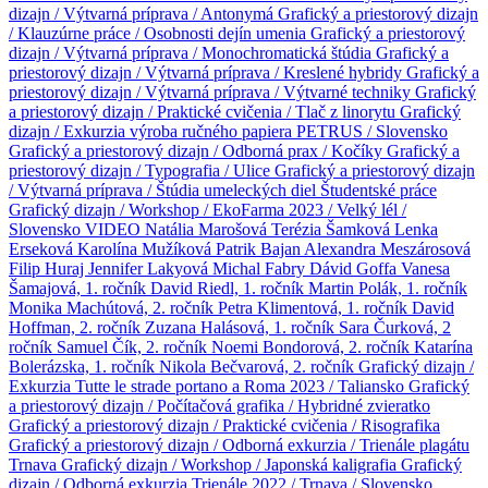
dizajn / Výtvarná príprava / Antonymá
Grafický a priestorový dizajn
/ Klauzúrne práce / Osobnosti dejín umenia
Grafický a priestorový
dizajn / Výtvarná príprava / Monochromatická štúdia
Grafický a
priestorový dizajn / Výtvarná príprava / Kreslené hybridy
Grafický a
priestorový dizajn / Výtvarná príprava / Výtvarné techniky
Grafický
a priestorový dizajn / Praktické cvičenia / Tlač z linorytu
Grafický
dizajn / Exkurzia výroba ručného papiera PETRUS / Slovensko
Grafický a priestorový dizajn / Odborná prax / Kočíky
Grafický a
priestorový dizajn / Typografia / Ulice
Grafický a priestorový dizajn
/ Výtvarná príprava / Štúdia umeleckých diel
Študentské práce
Grafický dizajn / Workshop / EkoFarma 2023 / Velký lél /
Slovensko
VIDEO
Natália Marošová
Terézia Šamková
Lenka
Erseková
Karolína Mužíková
Patrik Bajan
Alexandra Meszárosová
Filip Huraj
Jennifer Lakyová
Michal Fabry
Dávid Goffa
Vanesa
Šamajová, 1. ročník
David Riedl, 1. ročník
Martin Polák, 1. ročník
Monika Machútová, 2. ročník
Petra Klimentová, 1. ročník
David
Hoffman, 2. ročník
Zuzana Halásová, 1. ročník
Sara Čurková, 2
ročník
Samuel Čík, 2. ročník
Noemi Bondorová, 2. ročník
Katarína
Bolerázska, 1. ročník
Nikola Bečvarová, 2. ročník
Grafický dizajn /
Exkurzia Tutte le strade portano a Roma 2023 / Taliansko
Grafický
a priestorový dizajn / Počítačová grafika / Hybridné zvieratko
Grafický a priestorový dizajn / Praktické cvičenia / Risografika
Grafický a priestorový dizajn / Odborná exkurzia / Trienále plagátu
Trnava
Grafický dizajn / Workshop / Japonská kaligrafia
Grafický
dizajn / Odborná exkurzia Trienále 2022 / Trnava / Slovensko