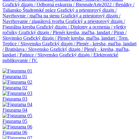
Grafický dizajn / Odborná exkurzia / BiennaleArte2022 / Benátky /
Taliansko
Študentské práce
Grafický a priestorový dizajn /
Navrhovnie / maľba na stenu
Grafický a priestorový dizajn /
Navrhovanie / plagátová tvorba
Grafický a priestorový dizajn /
Figurálna kresba
Grafický dizajn / Diplomy a ocenenia / všetky
ročníky
Grafický dizajn / Plenér kresba, maľba, landart / Piran /
Slovinsko
Grafický dizajn / Plenér kresba, maľba, landart / Tren.
Teplice / Slovensko
Grafický dizajn / Plenér - kresba, maľba, landart
/ Bratislava / Slovensko
Grafický dizajn / Plenér - kresba, maľba,
landart / Patince / Slovensko
Grafický dizajn / Elektronické
publikovanie / IV.
Figurama 01
Figurama 02
Figurama 03
Figurama 04
Figurama 05
Figurama 06