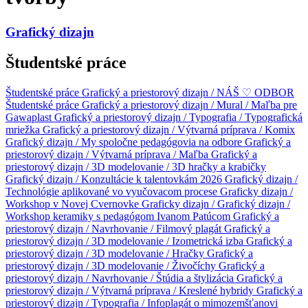
Grafický dizajn
Študentské práce
Študentské práce
Grafický a priestorový dizajn / NÁŠ ♡ ODBOR
Študentské práce
Grafický a priestorový dizajn / Mural / Maľba pre
Gawaplast
Grafický a priestorový dizajn / Typografia / Typografická
mriežka
Grafický a priestorový dizajn / Výtvarná príprava / Komix
Grafický dizajn / My spoločne pedagógovia na odbore
Grafický a
priestorový dizajn / Výtvarná príprava / Maľba
Grafický a
priestorový dizajn / 3D modelovanie / 3D hračky a krabičky
Grafický dizajn / Konzultácie k talentovkám 2026
Grafický dizajn /
Technológie aplikované vo vyučovacom procese
Graficky dizajn /
Workshop v Novej Cvernovke
Graficky dizajn /
Grafický dizajn /
Workshop keramiky s pedagógom Ivanom Patúcom
Grafický a
priestorový dizajn / Navrhovanie / Filmový plagát
Grafický a
priestorový dizajn / 3D modelovanie / Izometrická izba
Grafický a
priestorový dizajn / 3D modelovanie / Hračky
Grafický a
priestorový dizajn / 3D modelovanie / Živočíchy
Grafický a
priestorový dizajn / Navrhovanie / Štúdia a štylizácia
Grafický a
priestorový dizajn / Výtvarná príprava / Kreslené hybridy
Grafický a
priestorový dizajn / Typografia / Infoplagát o mimozemšťanovi