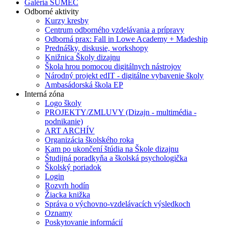
Galéria SUMEC
Odborné aktivity
Kurzy kresby
Centrum odborného vzdelávania a prípravy
Odborná prax: Fall in Lowe Academy + Madeship
Prednášky, diskusie, workshopy
Knižnica Školy dizajnu
Škola hrou pomocou digitálnych nástrojov
Národný projekt edIT - digitálne vybavenie školy
Ambasádorská škola EP
Interná zóna
Logo školy
PROJEKTY/ZMLUVY (Dizajn - multimédia -
podnikanie)
ART ARCHÍV
Organizácia školského roka
Kam po ukončení štúdia na Škole dizajnu
Študijná poradkyňa a školská psychologička
Školský poriadok
Login
Rozvrh hodín
Žiacka knižka
Správa o výchovno-vzdelávacích výsledkoch
Oznamy
Poskytovanie informácií