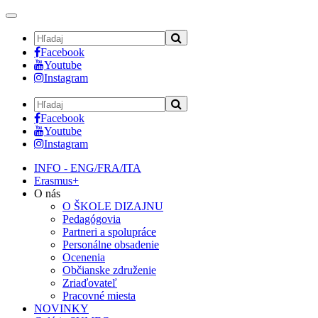
Toggle
navigation
Facebook
Youtube
Instagram
Facebook
Youtube
Instagram
INFO - ENG/FRA/ITA
Erasmus+
O nás
O ŠKOLE DIZAJNU
Pedagógovia
Partneri a spolupráce
Personálne obsadenie
Ocenenia
Občianske združenie
Zriaďovateľ
Pracovné miesta
NOVINKY