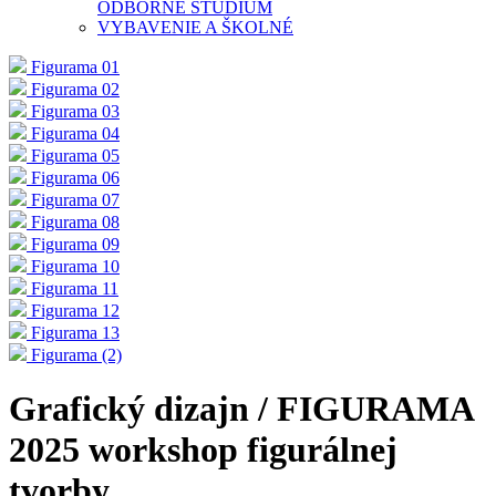
ODBORNÉ ŠTÚDIUM
VYBAVENIE A ŠKOLNÉ
Figurama 01
Figurama 02
Figurama 03
Figurama 04
Figurama 05
Figurama 06
Figurama 07
Figurama 08
Figurama 09
Figurama 10
Figurama 11
Figurama 12
Figurama 13
Figurama (2)
Grafický dizajn / FIGURAMA
2025 workshop figurálnej
tvorby