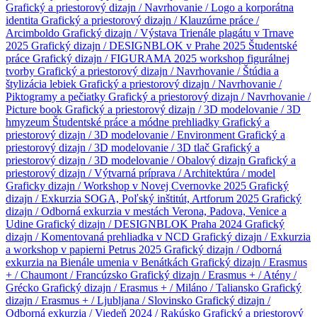
Grafický a priestorový dizajn / Navrhovanie / Logo a korporátna
identita
Grafický a priestorový dizajn / Klauzúrne práce /
Arcimboldo
Grafický dizajn / Výstava Trienále plagátu v Trnave
2025
Grafický dizajn / DESIGNBLOK v Prahe 2025
Študentské
práce
Grafický dizajn / FIGURAMA 2025 workshop figurálnej
tvorby
Grafický a priestorový dizajn / Navrhovanie / Štúdia a
štylizácia lebiek
Grafický a priestorový dizajn / Navrhovanie /
Piktogramy a pečiatky
Grafický a priestorový dizajn / Navrhovanie /
Picture book
Grafický a priestorový dizajn / 3D modelovanie / 3D
hmyzeum
Študentské práce a módne prehliadky
Grafický a
priestorový dizajn / 3D modelovanie / Environment
Grafický a
priestorový dizajn / 3D modelovanie / 3D tlač
Grafický a
priestorový dizajn / 3D modelovanie / Obalový dizajn
Grafický a
priestorový dizajn / Výtvarná príprava / Architektúra / model
Graficky dizajn / Workshop v Novej Cvernovke 2025
Grafický
dizajn / Exkurzia SOGA, Poľský inštitút, Artforum 2025
Grafický
dizajn / Odborná exkurzia v mestách Verona, Padova, Venice a
Udine
Grafický dizajn / DESIGNBLOK Praha 2024
Grafický
dizajn / Komentovaná prehliadka v NCD
Grafický dizajn / Exkurzia
a workshop v papierni Petrus 2025
Grafický dizajn / Odborná
exkurzia na Bienále umenia v Benátkách
Grafický dizajn / Erasmus
+ / Chaumont / Francúzsko
Grafický dizajn / Erasmus + / Atény /
Grécko
Grafický dizajn / Erasmus + / Miláno / Taliansko
Grafický
dizajn / Erasmus + / Ljubljana / Slovinsko
Grafický dizajn /
Odborná exkurzia / Viedeň 2024 / Rakúsko
Grafický a priestorový