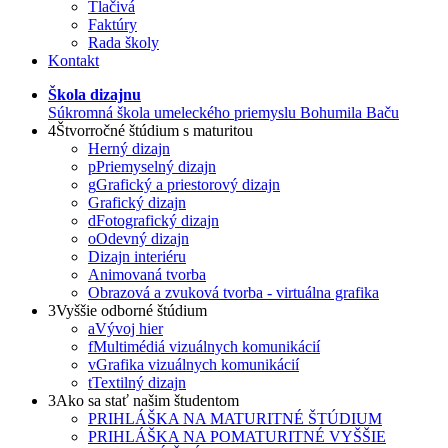
Tlačivá
Faktúry
Rada školy
Kontakt
Škola dizajnu
Súkromná škola umeleckého priemyslu Bohumila Baču
4
Štvorročné štúdium s maturitou
Herný dizajn
p
Priemyselný dizajn
g
Grafický a priestorový dizajn
Grafický dizajn
d
Fotografický dizajn
o
Odevný dizajn
Dizajn interiéru
Animovaná tvorba
Obrazová a zvuková tvorba - virtuálna grafika
3
Vyššie odborné štúdium
a
Vývoj hier
f
Multimédiá vizuálnych komunikácií
v
Grafika vizuálnych komunikácií
t
Textilný dizajn
3
Ako sa stať našim študentom
PRIHLÁŠKA NA MATURITNÉ ŠTÚDIUM
PRIHLÁŠKA NA POMATURITNÉ VYŠŠIE