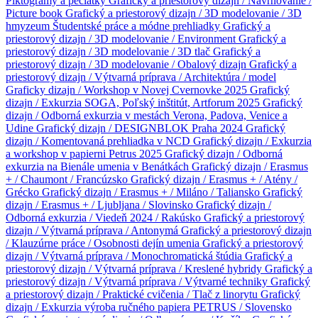
Piktogramy a pečiatky
Grafický a priestorový dizajn / Navrhovanie /
Picture book
Grafický a priestorový dizajn / 3D modelovanie / 3D
hmyzeum
Študentské práce a módne prehliadky
Grafický a
priestorový dizajn / 3D modelovanie / Environment
Grafický a
priestorový dizajn / 3D modelovanie / 3D tlač
Grafický a
priestorový dizajn / 3D modelovanie / Obalový dizajn
Grafický a
priestorový dizajn / Výtvarná príprava / Architektúra / model
Graficky dizajn / Workshop v Novej Cvernovke 2025
Grafický
dizajn / Exkurzia SOGA, Poľský inštitút, Artforum 2025
Grafický
dizajn / Odborná exkurzia v mestách Verona, Padova, Venice a
Udine
Grafický dizajn / DESIGNBLOK Praha 2024
Grafický
dizajn / Komentovaná prehliadka v NCD
Grafický dizajn / Exkurzia
a workshop v papierni Petrus 2025
Grafický dizajn / Odborná
exkurzia na Bienále umenia v Benátkách
Grafický dizajn / Erasmus
+ / Chaumont / Francúzsko
Grafický dizajn / Erasmus + / Atény /
Grécko
Grafický dizajn / Erasmus + / Miláno / Taliansko
Grafický
dizajn / Erasmus + / Ljubljana / Slovinsko
Grafický dizajn /
Odborná exkurzia / Viedeň 2024 / Rakúsko
Grafický a priestorový
dizajn / Výtvarná príprava / Antonymá
Grafický a priestorový dizajn
/ Klauzúrne práce / Osobnosti dejín umenia
Grafický a priestorový
dizajn / Výtvarná príprava / Monochromatická štúdia
Grafický a
priestorový dizajn / Výtvarná príprava / Kreslené hybridy
Grafický a
priestorový dizajn / Výtvarná príprava / Výtvarné techniky
Grafický
a priestorový dizajn / Praktické cvičenia / Tlač z linorytu
Grafický
dizajn / Exkurzia výroba ručného papiera PETRUS / Slovensko