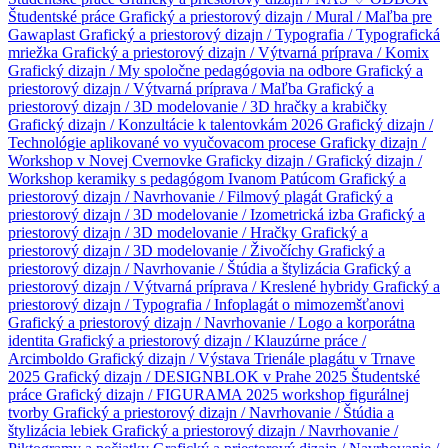
Študentské práce
Grafický a priestorový dizajn / Mural / Maľba pre
Gawaplast
Grafický a priestorový dizajn / Typografia / Typografická
mriežka
Grafický a priestorový dizajn / Výtvarná príprava / Komix
Grafický dizajn / My spoločne pedagógovia na odbore
Grafický a
priestorový dizajn / Výtvarná príprava / Maľba
Grafický a
priestorový dizajn / 3D modelovanie / 3D hračky a krabičky
Grafický dizajn / Konzultácie k talentovkám 2026
Grafický dizajn /
Technológie aplikované vo vyučovacom procese
Graficky dizajn /
Workshop v Novej Cvernovke
Graficky dizajn /
Grafický dizajn /
Workshop keramiky s pedagógom Ivanom Patúcom
Grafický a
priestorový dizajn / Navrhovanie / Filmový plagát
Grafický a
priestorový dizajn / 3D modelovanie / Izometrická izba
Grafický a
priestorový dizajn / 3D modelovanie / Hračky
Grafický a
priestorový dizajn / 3D modelovanie / Živočíchy
Grafický a
priestorový dizajn / Navrhovanie / Štúdia a štylizácia
Grafický a
priestorový dizajn / Výtvarná príprava / Kreslené hybridy
Grafický a
priestorový dizajn / Typografia / Infoplagát o mimozemšťanovi
Grafický a priestorový dizajn / Navrhovanie / Logo a korporátna
identita
Grafický a priestorový dizajn / Klauzúrne práce /
Arcimboldo
Grafický dizajn / Výstava Trienále plagátu v Trnave
2025
Grafický dizajn / DESIGNBLOK v Prahe 2025
Študentské
práce
Grafický dizajn / FIGURAMA 2025 workshop figurálnej
tvorby
Grafický a priestorový dizajn / Navrhovanie / Štúdia a
štylizácia lebiek
Grafický a priestorový dizajn / Navrhovanie /