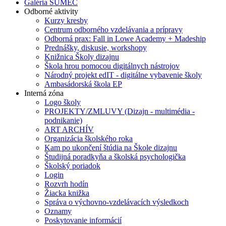
Galéria SUMEC
Odborné aktivity
Kurzy kresby
Centrum odborného vzdelávania a prípravy
Odborná prax: Fall in Lowe Academy + Madeship
Prednášky, diskusie, workshopy
Knižnica Školy dizajnu
Škola hrou pomocou digitálnych nástrojov
Národný projekt edIT - digitálne vybavenie školy
Ambasádorská škola EP
Interná zóna
Logo školy
PROJEKTY/ZMLUVY (Dizajn - multimédia -
podnikanie)
ART ARCHÍV
Organizácia školského roka
Kam po ukončení štúdia na Škole dizajnu
Študijná poradkyňa a školská psychologička
Školský poriadok
Login
Rozvrh hodín
Žiacka knižka
Správa o výchovno-vzdelávacích výsledkoch
Oznamy
Poskytovanie informácií