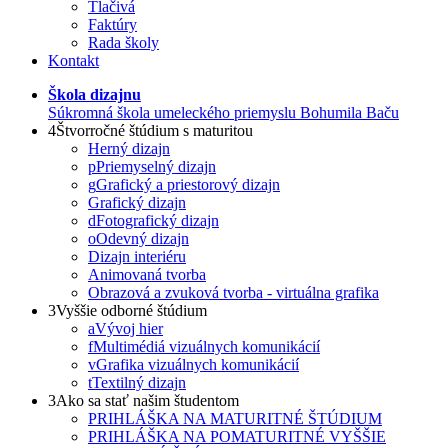
Tlačivá
Faktúry
Rada školy
Kontakt
Škola dizajnu
Súkromná škola umeleckého priemyslu Bohumila Baču
4
Štvorročné štúdium s maturitou
Herný dizajn
p
Priemyselný dizajn
g
Grafický a priestorový dizajn
Grafický dizajn
d
Fotografický dizajn
o
Odevný dizajn
Dizajn interiéru
Animovaná tvorba
Obrazová a zvuková tvorba - virtuálna grafika
3
Vyššie odborné štúdium
a
Vývoj hier
f
Multimédiá vizuálnych komunikácií
v
Grafika vizuálnych komunikácií
t
Textilný dizajn
3
Ako sa stať našim študentom
PRIHLÁŠKA NA MATURITNÉ ŠTÚDIUM
PRIHLÁŠKA NA POMATURITNÉ VYŠŠIE