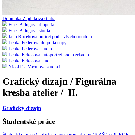
Dominika Zajdlikova studia
Ester Balogova draperia
Ester Balogova studia
Jana Bucekova portret podla ziveho modelu
Lenka Federova draperia copy
Lenka Federova studia
Lenka Krkosova autoportret podla zrkadla
Lenka Krkosova studia
Nicol Ela Vaculova studia ii
Grafický dizajn / Figurálna
kresba atelier / II.
Grafický dizajn
Študentské práce
Študentské práce
Grafický a priestorový dizajn / NÁŠ ♡ ODBOR