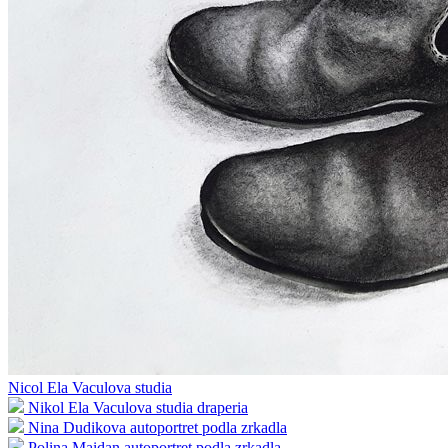
Nicol Ela Vaculova studia
Nikol Ela Vaculova studia draperia
Nina Dudikova autoportret podla zrkadla
Polina Maidan autoportret podla zrkadla