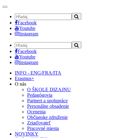
Toggle
navigation
Facebook
Youtube
Instagram
Facebook
Youtube
Instagram
INFO - ENG/FRA/ITA
Erasmus+
O nás
O ŠKOLE DIZAJNU
Pedagógovia
Partneri a spolupráce
Personálne obsadenie
Ocenenia
Občianske združenie
Zriaďovateľ
Pracovné miesta
NOVINKY