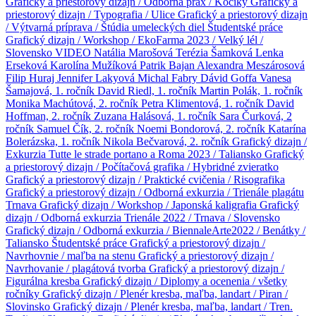
Grafický a priestorový dizajn / Odborná prax / Kočíky
Grafický a
priestorový dizajn / Typografia / Ulice
Grafický a priestorový dizajn
/ Výtvarná príprava / Štúdia umeleckých diel
Študentské práce
Grafický dizajn / Workshop / EkoFarma 2023 / Velký lél /
Slovensko
VIDEO
Natália Marošová
Terézia Šamková
Lenka
Erseková
Karolína Mužíková
Patrik Bajan
Alexandra Meszárosová
Filip Huraj
Jennifer Lakyová
Michal Fabry
Dávid Goffa
Vanesa
Šamajová, 1. ročník
David Riedl, 1. ročník
Martin Polák, 1. ročník
Monika Machútová, 2. ročník
Petra Klimentová, 1. ročník
David
Hoffman, 2. ročník
Zuzana Halásová, 1. ročník
Sara Čurková, 2
ročník
Samuel Čík, 2. ročník
Noemi Bondorová, 2. ročník
Katarína
Bolerázska, 1. ročník
Nikola Bečvarová, 2. ročník
Grafický dizajn /
Exkurzia Tutte le strade portano a Roma 2023 / Taliansko
Grafický
a priestorový dizajn / Počítačová grafika / Hybridné zvieratko
Grafický a priestorový dizajn / Praktické cvičenia / Risografika
Grafický a priestorový dizajn / Odborná exkurzia / Trienále plagátu
Trnava
Grafický dizajn / Workshop / Japonská kaligrafia
Grafický
dizajn / Odborná exkurzia Trienále 2022 / Trnava / Slovensko
Grafický dizajn / Odborná exkurzia / BiennaleArte2022 / Benátky /
Taliansko
Študentské práce
Grafický a priestorový dizajn /
Navrhovnie / maľba na stenu
Grafický a priestorový dizajn /
Navrhovanie / plagátová tvorba
Grafický a priestorový dizajn /
Figurálna kresba
Grafický dizajn / Diplomy a ocenenia / všetky
ročníky
Grafický dizajn / Plenér kresba, maľba, landart / Piran /
Slovinsko
Grafický dizajn / Plenér kresba, maľba, landart / Tren.