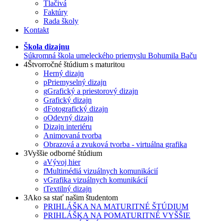
Tlačivá
Faktúry
Rada školy
Kontakt
Škola dizajnu
Súkromná škola umeleckého priemyslu Bohumila Baču
4
Štvorročné štúdium s maturitou
Herný dizajn
p
Priemyselný dizajn
g
Grafický a priestorový dizajn
Grafický dizajn
d
Fotografický dizajn
o
Odevný dizajn
Dizajn interiéru
Animovaná tvorba
Obrazová a zvuková tvorba - virtuálna grafika
3
Vyššie odborné štúdium
a
Vývoj hier
f
Multimédiá vizuálnych komunikácií
v
Grafika vizuálnych komunikácií
t
Textilný dizajn
3
Ako sa stať našim študentom
PRIHLÁŠKA NA MATURITNÉ ŠTÚDIUM
PRIHLÁŠKA NA POMATURITNÉ VYŠŠIE