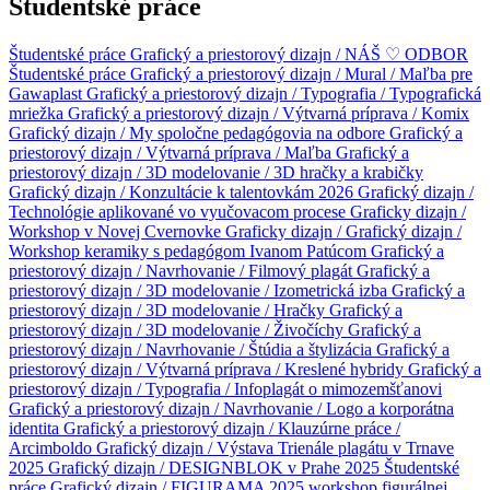
Študentské práce
Študentské práce
Grafický a priestorový dizajn / NÁŠ ♡ ODBOR
Študentské práce
Grafický a priestorový dizajn / Mural / Maľba pre
Gawaplast
Grafický a priestorový dizajn / Typografia / Typografická
mriežka
Grafický a priestorový dizajn / Výtvarná príprava / Komix
Grafický dizajn / My spoločne pedagógovia na odbore
Grafický a
priestorový dizajn / Výtvarná príprava / Maľba
Grafický a
priestorový dizajn / 3D modelovanie / 3D hračky a krabičky
Grafický dizajn / Konzultácie k talentovkám 2026
Grafický dizajn /
Technológie aplikované vo vyučovacom procese
Graficky dizajn /
Workshop v Novej Cvernovke
Graficky dizajn /
Grafický dizajn /
Workshop keramiky s pedagógom Ivanom Patúcom
Grafický a
priestorový dizajn / Navrhovanie / Filmový plagát
Grafický a
priestorový dizajn / 3D modelovanie / Izometrická izba
Grafický a
priestorový dizajn / 3D modelovanie / Hračky
Grafický a
priestorový dizajn / 3D modelovanie / Živočíchy
Grafický a
priestorový dizajn / Navrhovanie / Štúdia a štylizácia
Grafický a
priestorový dizajn / Výtvarná príprava / Kreslené hybridy
Grafický a
priestorový dizajn / Typografia / Infoplagát o mimozemšťanovi
Grafický a priestorový dizajn / Navrhovanie / Logo a korporátna
identita
Grafický a priestorový dizajn / Klauzúrne práce /
Arcimboldo
Grafický dizajn / Výstava Trienále plagátu v Trnave
2025
Grafický dizajn / DESIGNBLOK v Prahe 2025
Študentské
práce
Grafický dizajn / FIGURAMA 2025 workshop figurálnej