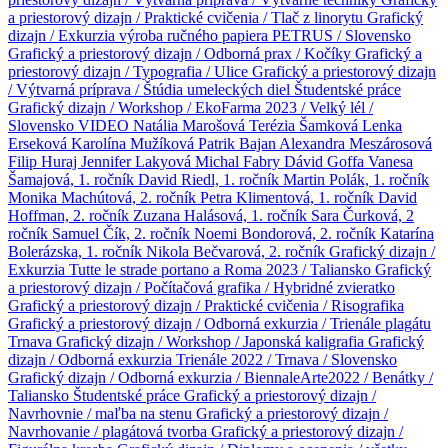
a priestorový dizajn / Praktické cvičenia / Tlač z linorytu
Grafický
dizajn / Exkurzia výroba ručného papiera PETRUS / Slovensko
Grafický a priestorový dizajn / Odborná prax / Kočíky
Grafický a
priestorový dizajn / Typografia / Ulice
Grafický a priestorový dizajn
/ Výtvarná príprava / Štúdia umeleckých diel
Študentské práce
Grafický dizajn / Workshop / EkoFarma 2023 / Velký lél /
Slovensko
VIDEO
Natália Marošová
Terézia Šamková
Lenka
Erseková
Karolína Mužíková
Patrik Bajan
Alexandra Meszárosová
Filip Huraj
Jennifer Lakyová
Michal Fabry
Dávid Goffa
Vanesa
Šamajová, 1. ročník
David Riedl, 1. ročník
Martin Polák, 1. ročník
Monika Machútová, 2. ročník
Petra Klimentová, 1. ročník
David
Hoffman, 2. ročník
Zuzana Halásová, 1. ročník
Sara Čurková, 2
ročník
Samuel Čík, 2. ročník
Noemi Bondorová, 2. ročník
Katarína
Bolerázska, 1. ročník
Nikola Bečvarová, 2. ročník
Grafický dizajn /
Exkurzia Tutte le strade portano a Roma 2023 / Taliansko
Grafický
a priestorový dizajn / Počítačová grafika / Hybridné zvieratko
Grafický a priestorový dizajn / Praktické cvičenia / Risografika
Grafický a priestorový dizajn / Odborná exkurzia / Trienále plagátu
Trnava
Grafický dizajn / Workshop / Japonská kaligrafia
Grafický
dizajn / Odborná exkurzia Trienále 2022 / Trnava / Slovensko
Grafický dizajn / Odborná exkurzia / BiennaleArte2022 / Benátky /
Taliansko
Študentské práce
Grafický a priestorový dizajn /
Navrhovnie / maľba na stenu
Grafický a priestorový dizajn /
Navrhovanie / plagátová tvorba
Grafický a priestorový dizajn /