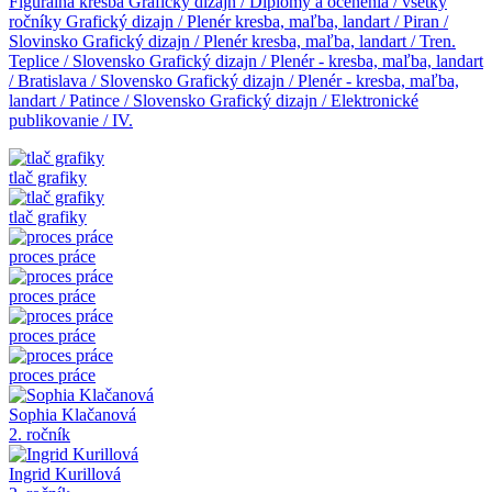
Figurálna kresba
Grafický dizajn / Diplomy a ocenenia / všetky
ročníky
Grafický dizajn / Plenér kresba, maľba, landart / Piran /
Slovinsko
Grafický dizajn / Plenér kresba, maľba, landart / Tren.
Teplice / Slovensko
Grafický dizajn / Plenér - kresba, maľba, landart
/ Bratislava / Slovensko
Grafický dizajn / Plenér - kresba, maľba,
landart / Patince / Slovensko
Grafický dizajn / Elektronické
publikovanie / IV.
tlač grafiky
tlač grafiky
proces práce
proces práce
proces práce
proces práce
Sophia Klačanová
2. ročník
Ingrid Kurillová