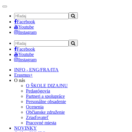
Toggle
navigation
Facebook
Youtube
Instagram
Facebook
Youtube
Instagram
INFO - ENG/FRA/ITA
Erasmus+
O nás
O ŠKOLE DIZAJNU
Pedagógovia
Partneri a spolupráce
Personálne obsadenie
Ocenenia
Občianske združenie
Zriaďovateľ
Pracovné miesta
NOVINKY