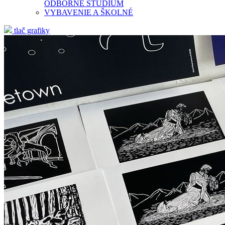
ODBORNÉ ŠTÚDIUM
VYBAVENIE A ŠKOLNÉ
tlač grafiky