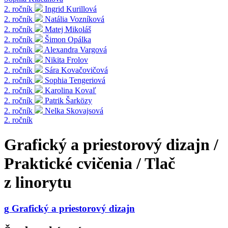
2. ročník
Ingrid Kurillová
2. ročník
Natália Vozníková
2. ročník
Matej Mikoláš
2. ročník
Šimon Opálka
2. ročník
Alexandra Vargová
2. ročník
Nikita Frolov
2. ročník
Sára Kovačovičová
2. ročník
Sophia Tengeriová
2. ročník
Karolina Kovaľ
2. ročník
Patrik Šarközy
2. ročník
Nelka Skovajsová
2. ročník
Grafický a priestorový dizajn /
Praktické cvičenia / Tlač
z linorytu
g
Grafický a priestorový dizajn