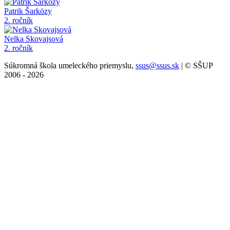
Patrik Šarközy
2. ročník
Nelka Skovajsová
2. ročník
Súkromná škola umeleckého priemyslu,
ssus@ssus.sk
| © SŠUP
2006 - 2026