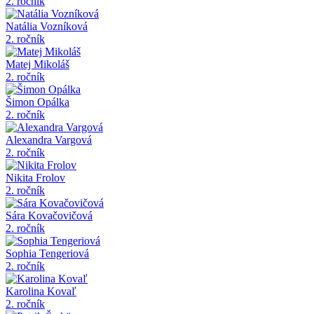
2. ročník
Natália Vozníková
2. ročník
Matej Mikoláš
2. ročník
Šimon Opálka
2. ročník
Alexandra Vargová
2. ročník
Nikita Frolov
2. ročník
Sára Kovačovičová
2. ročník
Sophia Tengeriová
2. ročník
Karolina Kovaľ
2. ročník