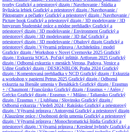
tvorby
Grafický a priestorový dizajn / Navrhovanie / Štúdia a
štylizácia lebiek
Grafický a priestorový dizajn / Navrhovanie /
Piktogramy a pečiatky
Grafický a priestorový dizajn / Navrhovanie /
Picture book
Grafický a priestorový dizajn / 3D modelovanie / 3D
hmyzeum
Študentské práce a módne prehliadky
Grafický a
priestorový dizajn / 3D modelovanie / Environment
Grafický a
priestorový dizajn / 3D modelovanie / 3D tlač
Grafický a
priestorový dizajn / 3D modelovanie / Obalový dizajn
Grafický a
priestorový dizajn / Výtvarná príprava / Architektúra / model
Graficky dizajn / Workshop v Novej Cvernovke 2025
Grafický
dizajn / Exkurzia SOGA, Poľský inštitút, Artforum 2025
Grafický
dizajn / Odborná exkurzia v mestách Verona, Padova, Venice a
Udine
Grafický dizajn / DESIGNBLOK Praha 2024
Grafický
dizajn / Komentovaná prehliadka v NCD
Grafický dizajn / Exkurzia
a workshop v papierni Petrus 2025
Grafický dizajn / Odborná
exkurzia na Bienále umenia v Benátkách
Grafický dizajn / Erasmus
+ / Chaumont / Francúzsko
Grafický dizajn / Erasmus + / Atény /
Grécko
Grafický dizajn / Erasmus + / Miláno / Taliansko
Grafický
dizajn / Erasmus + / Ljubljana / Slovinsko
Grafický dizajn /
Odborná exkurzia / Viedeň 2024 / Rakúsko
Grafický a priestorový
dizajn / Výtvarná príprava / Antonymá
Grafický a priestorový dizajn
/ Klauzúrne práce / Osobnosti dejín umenia
Grafický a priestorový
dizajn / Výtvarná príprava / Monochromatická štúdia
Grafický a
priestorový dizajn / Výtvarná príprava / Kreslené hybridy
Grafický a
priestorový dizajn / Výtvarná príprava / Výtvarné techniky
Grafický