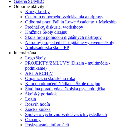
Galéria SUMEC
Odborné aktivity
Kurzy kresby
Centrum odborného vzdelávania a prípravy
Odborná prax: Fall in Lowe Academy + Madeship
Prednášky, diskusie, workshopy
Knižnica Školy dizajnu
Škola hrou pomocou digitálnych nástrojov
Národný projekt edIT - digitálne vybavenie školy
Ambasádorská škola EP
Interná zóna
Logo školy
PROJEKTY/ZMLUVY (Dizajn - multimédia -
podnikanie)
ART ARCHÍV
Organizácia školského roka
Kam po ukončení štúdia na Škole dizajnu
Študijná poradkyňa a školská psychologička
Školský poriadok
Login
Rozvrh hodín
Žiacka knižka
Správa o výchovno-vzdelávacích výsledkoch
Oznamy
Poskytovanie informácií