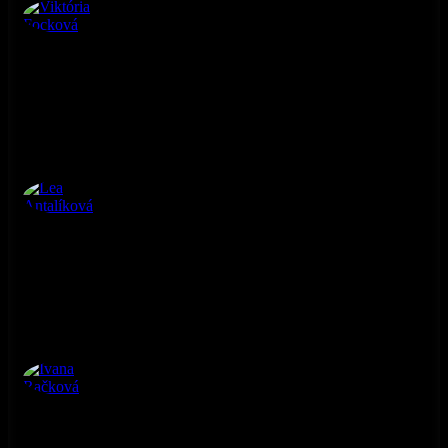
Viktória Focková
3. ročník
Lea Antalíková
3. ročník
Ivana Račková
3. ročník