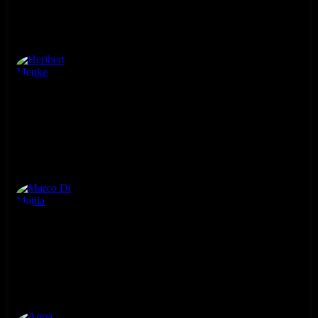
Heribert Menke
3. ročník
Marco Di Mattia
3. ročník