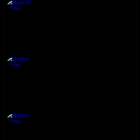
Marco Di Mattia
3. ročník
Heribert Menke
3. ročník
Heribert Menke
3. ročník