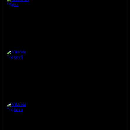
Marco Di Mattia
3. ročník
Viktória Focková
3. ročník
Viktória Focková
3. ročník