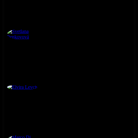
Svetlana Penkovová
3. ročník
Elvira Levch
3. ročník