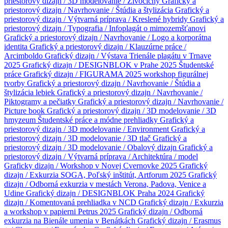
priestorový dizajn / 3D modelovanie / Živočíchy
Grafický a
priestorový dizajn / Navrhovanie / Štúdia a štylizácia
Grafický a
priestorový dizajn / Výtvarná príprava / Kreslené hybridy
Grafický a
priestorový dizajn / Typografia / Infoplagát o mimozemšťanovi
Grafický a priestorový dizajn / Navrhovanie / Logo a korporátna
identita
Grafický a priestorový dizajn / Klauzúrne práce /
Arcimboldo
Grafický dizajn / Výstava Trienále plagátu v Trnave
2025
Grafický dizajn / DESIGNBLOK v Prahe 2025
Študentské
práce
Grafický dizajn / FIGURAMA 2025 workshop figurálnej
tvorby
Grafický a priestorový dizajn / Navrhovanie / Štúdia a
štylizácia lebiek
Grafický a priestorový dizajn / Navrhovanie /
Piktogramy a pečiatky
Grafický a priestorový dizajn / Navrhovanie /
Picture book
Grafický a priestorový dizajn / 3D modelovanie / 3D
hmyzeum
Študentské práce a módne prehliadky
Grafický a
priestorový dizajn / 3D modelovanie / Environment
Grafický a
priestorový dizajn / 3D modelovanie / 3D tlač
Grafický a
priestorový dizajn / 3D modelovanie / Obalový dizajn
Grafický a
priestorový dizajn / Výtvarná príprava / Architektúra / model
Graficky dizajn / Workshop v Novej Cvernovke 2025
Grafický
dizajn / Exkurzia SOGA, Poľský inštitút, Artforum 2025
Grafický
dizajn / Odborná exkurzia v mestách Verona, Padova, Venice a
Udine
Grafický dizajn / DESIGNBLOK Praha 2024
Grafický
dizajn / Komentovaná prehliadka v NCD
Grafický dizajn / Exkurzia
a workshop v papierni Petrus 2025
Grafický dizajn / Odborná
exkurzia na Bienále umenia v Benátkách
Grafický dizajn / Erasmus