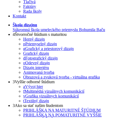
Tlačivá
Faktúry
Rada školy
Kontakt
Škola dizajnu
Súkromná škola umeleckého priemyslu Bohumila Baču
4
Štvorročné štúdium s maturitou
Herný dizajn
p
Priemyselný dizajn
g
Grafický a priestorový dizajn
Grafický dizajn
d
Fotografický dizajn
o
Odevný dizajn
Dizajn interiéru
Animovaná tvorba
Obrazová a zvuková tvorba - virtuálna grafika
3
Vyššie odborné štúdium
a
Vývoj hier
f
Multimédiá vizuálnych komunikácií
v
Grafika vizuálnych komunikácií
t
Textilný dizajn
3
Ako sa stať našim študentom
PRIHLÁŠKA NA MATURITNÉ ŠTÚDIUM
PRIHLÁŠKA NA POMATURITNÉ VYŠŠIE