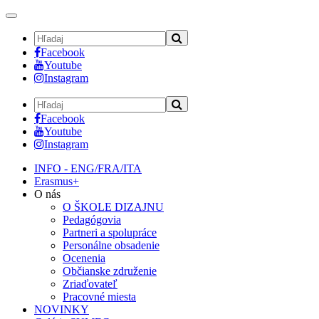
Toggle
navigation
Facebook
Youtube
Instagram
Facebook
Youtube
Instagram
INFO - ENG/FRA/ITA
Erasmus+
O nás
O ŠKOLE DIZAJNU
Pedagógovia
Partneri a spolupráce
Personálne obsadenie
Ocenenia
Občianske združenie
Zriaďovateľ
Pracovné miesta
NOVINKY