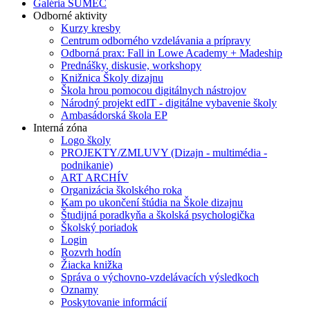
Galéria SUMEC
Odborné aktivity
Kurzy kresby
Centrum odborného vzdelávania a prípravy
Odborná prax: Fall in Lowe Academy + Madeship
Prednášky, diskusie, workshopy
Knižnica Školy dizajnu
Škola hrou pomocou digitálnych nástrojov
Národný projekt edIT - digitálne vybavenie školy
Ambasádorská škola EP
Interná zóna
Logo školy
PROJEKTY/ZMLUVY (Dizajn - multimédia -
podnikanie)
ART ARCHÍV
Organizácia školského roka
Kam po ukončení štúdia na Škole dizajnu
Študijná poradkyňa a školská psychologička
Školský poriadok
Login
Rozvrh hodín
Žiacka knižka
Správa o výchovno-vzdelávacích výsledkoch
Oznamy
Poskytovanie informácií