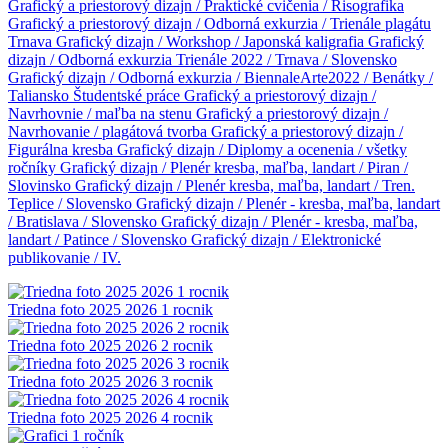
Grafický a priestorový dizajn / Praktické cvičenia / Risografika
Grafický a priestorový dizajn / Odborná exkurzia / Trienále plagátu
Trnava
Grafický dizajn / Workshop / Japonská kaligrafia
Grafický
dizajn / Odborná exkurzia Trienále 2022 / Trnava / Slovensko
Grafický dizajn / Odborná exkurzia / BiennaleArte2022 / Benátky /
Taliansko
Študentské práce
Grafický a priestorový dizajn /
Navrhovnie / maľba na stenu
Grafický a priestorový dizajn /
Navrhovanie / plagátová tvorba
Grafický a priestorový dizajn /
Figurálna kresba
Grafický dizajn / Diplomy a ocenenia / všetky
ročníky
Grafický dizajn / Plenér kresba, maľba, landart / Piran /
Slovinsko
Grafický dizajn / Plenér kresba, maľba, landart / Tren.
Teplice / Slovensko
Grafický dizajn / Plenér - kresba, maľba, landart
/ Bratislava / Slovensko
Grafický dizajn / Plenér - kresba, maľba,
landart / Patince / Slovensko
Grafický dizajn / Elektronické
publikovanie / IV.
Triedna foto 2025 2026 1 rocnik
Triedna foto 2025 2026 2 rocnik
Triedna foto 2025 2026 3 rocnik
Triedna foto 2025 2026 4 rocnik