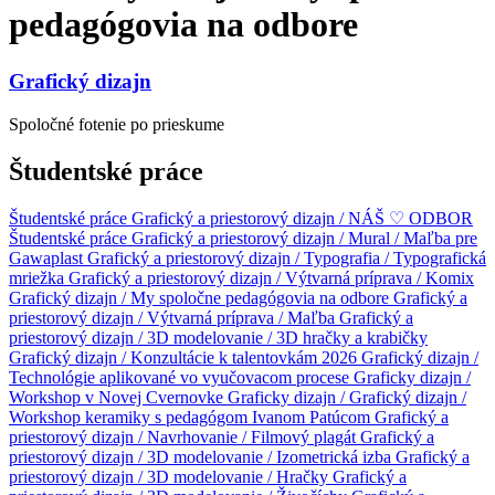
pedagógovia na odbore
Grafický dizajn
Spoločné fotenie po prieskume
Študentské práce
Študentské práce
Grafický a priestorový dizajn / NÁŠ ♡ ODBOR
Študentské práce
Grafický a priestorový dizajn / Mural / Maľba pre
Gawaplast
Grafický a priestorový dizajn / Typografia / Typografická
mriežka
Grafický a priestorový dizajn / Výtvarná príprava / Komix
Grafický dizajn / My spoločne pedagógovia na odbore
Grafický a
priestorový dizajn / Výtvarná príprava / Maľba
Grafický a
priestorový dizajn / 3D modelovanie / 3D hračky a krabičky
Grafický dizajn / Konzultácie k talentovkám 2026
Grafický dizajn /
Technológie aplikované vo vyučovacom procese
Graficky dizajn /
Workshop v Novej Cvernovke
Graficky dizajn /
Grafický dizajn /
Workshop keramiky s pedagógom Ivanom Patúcom
Grafický a
priestorový dizajn / Navrhovanie / Filmový plagát
Grafický a
priestorový dizajn / 3D modelovanie / Izometrická izba
Grafický a
priestorový dizajn / 3D modelovanie / Hračky
Grafický a