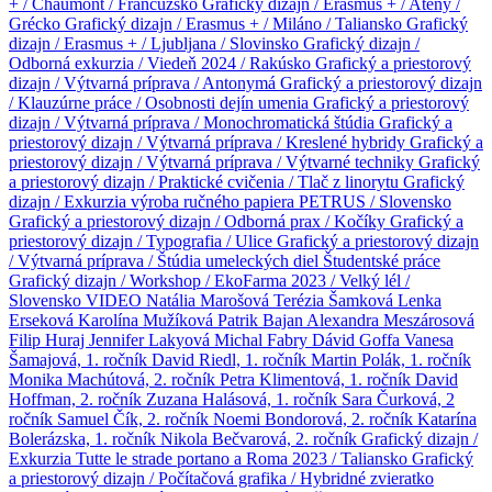
+ / Chaumont / Francúzsko
Grafický dizajn / Erasmus + / Atény /
Grécko
Grafický dizajn / Erasmus + / Miláno / Taliansko
Grafický
dizajn / Erasmus + / Ljubljana / Slovinsko
Grafický dizajn /
Odborná exkurzia / Viedeň 2024 / Rakúsko
Grafický a priestorový
dizajn / Výtvarná príprava / Antonymá
Grafický a priestorový dizajn
/ Klauzúrne práce / Osobnosti dejín umenia
Grafický a priestorový
dizajn / Výtvarná príprava / Monochromatická štúdia
Grafický a
priestorový dizajn / Výtvarná príprava / Kreslené hybridy
Grafický a
priestorový dizajn / Výtvarná príprava / Výtvarné techniky
Grafický
a priestorový dizajn / Praktické cvičenia / Tlač z linorytu
Grafický
dizajn / Exkurzia výroba ručného papiera PETRUS / Slovensko
Grafický a priestorový dizajn / Odborná prax / Kočíky
Grafický a
priestorový dizajn / Typografia / Ulice
Grafický a priestorový dizajn
/ Výtvarná príprava / Štúdia umeleckých diel
Študentské práce
Grafický dizajn / Workshop / EkoFarma 2023 / Velký lél /
Slovensko
VIDEO
Natália Marošová
Terézia Šamková
Lenka
Erseková
Karolína Mužíková
Patrik Bajan
Alexandra Meszárosová
Filip Huraj
Jennifer Lakyová
Michal Fabry
Dávid Goffa
Vanesa
Šamajová, 1. ročník
David Riedl, 1. ročník
Martin Polák, 1. ročník
Monika Machútová, 2. ročník
Petra Klimentová, 1. ročník
David
Hoffman, 2. ročník
Zuzana Halásová, 1. ročník
Sara Čurková, 2
ročník
Samuel Čík, 2. ročník
Noemi Bondorová, 2. ročník
Katarína
Bolerázska, 1. ročník
Nikola Bečvarová, 2. ročník
Grafický dizajn /
Exkurzia Tutte le strade portano a Roma 2023 / Taliansko
Grafický
a priestorový dizajn / Počítačová grafika / Hybridné zvieratko