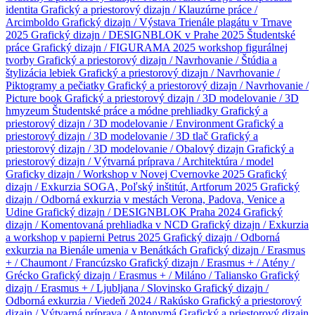
identita
Grafický a priestorový dizajn / Klauzúrne práce /
Arcimboldo
Grafický dizajn / Výstava Trienále plagátu v Trnave
2025
Grafický dizajn / DESIGNBLOK v Prahe 2025
Študentské
práce
Grafický dizajn / FIGURAMA 2025 workshop figurálnej
tvorby
Grafický a priestorový dizajn / Navrhovanie / Štúdia a
štylizácia lebiek
Grafický a priestorový dizajn / Navrhovanie /
Piktogramy a pečiatky
Grafický a priestorový dizajn / Navrhovanie /
Picture book
Grafický a priestorový dizajn / 3D modelovanie / 3D
hmyzeum
Študentské práce a módne prehliadky
Grafický a
priestorový dizajn / 3D modelovanie / Environment
Grafický a
priestorový dizajn / 3D modelovanie / 3D tlač
Grafický a
priestorový dizajn / 3D modelovanie / Obalový dizajn
Grafický a
priestorový dizajn / Výtvarná príprava / Architektúra / model
Graficky dizajn / Workshop v Novej Cvernovke 2025
Grafický
dizajn / Exkurzia SOGA, Poľský inštitút, Artforum 2025
Grafický
dizajn / Odborná exkurzia v mestách Verona, Padova, Venice a
Udine
Grafický dizajn / DESIGNBLOK Praha 2024
Grafický
dizajn / Komentovaná prehliadka v NCD
Grafický dizajn / Exkurzia
a workshop v papierni Petrus 2025
Grafický dizajn / Odborná
exkurzia na Bienále umenia v Benátkách
Grafický dizajn / Erasmus
+ / Chaumont / Francúzsko
Grafický dizajn / Erasmus + / Atény /
Grécko
Grafický dizajn / Erasmus + / Miláno / Taliansko
Grafický
dizajn / Erasmus + / Ljubljana / Slovinsko
Grafický dizajn /
Odborná exkurzia / Viedeň 2024 / Rakúsko
Grafický a priestorový
dizajn / Výtvarná príprava / Antonymá
Grafický a priestorový dizajn