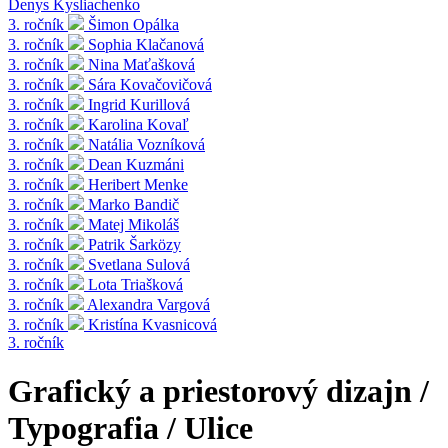
Denys Kysliachenko
3. ročník
Šimon Opálka
3. ročník
Sophia Klačanová
3. ročník
Nina Maťašková
3. ročník
Sára Kovačovičová
3. ročník
Ingrid Kurillová
3. ročník
Karolina Kovaľ
3. ročník
Natália Vozníková
3. ročník
Dean Kuzmáni
3. ročník
Heribert Menke
3. ročník
Marko Bandič
3. ročník
Matej Mikoláš
3. ročník
Patrik Šarközy
3. ročník
Svetlana Sulová
3. ročník
Lota Triašková
3. ročník
Alexandra Vargová
3. ročník
Kristína Kvasnicová
3. ročník
Grafický a priestorový dizajn /
Typografia / Ulice