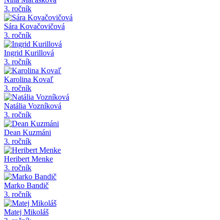
3. ročník
Sára Kovačovičová
3. ročník
Ingrid Kurillová
3. ročník
Karolina Kovaľ
3. ročník
Natália Vozníková
3. ročník
Dean Kuzmáni
3. ročník
Heribert Menke
3. ročník
Marko Bandič
3. ročník
Matej Mikoláš