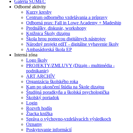
Galéria SUMEC
Odborné aktivity
Kurzy kresby
Centrum odborného vzdelávania a prípravy
Odborná prax: Fall in Lowe Academy + Madeship
Prednášky, diskusie, workshopy
Knižnica Školy dizajnu
Škola hrou pomocou digitálnych nástrojov
Národný projekt edIT - digitálne vybavenie školy
Ambasádorská škola EP
Interná zóna
Logo školy
PROJEKTY/ZMLUVY (Dizajn - multimédia -
podnikanie)
ART ARCHÍV
Organizácia školského roka
Kam po ukončení štúdia na Škole dizajnu
Študijná poradkyňa a školská psychologička
Školský poriadok
Login
Rozvrh hodín
Žiacka knižka
Správa o výchovno-vzdelávacích výsledkoch
Oznamy
Poskytovanie informácií