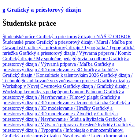
g
Grafický a priestorový dizajn
Študentské práce
Študentské práce
Grafický a priestorový dizajn / NÁŠ ♡ ODBOR
Študentské práce
Grafický a priestorový dizajn / Mural / Maľba pre
Gawaplast
Grafický a priestorový dizajn / Typografia / Typografická
mriežka
Grafický a priestorový dizajn / Výtvarná príprava / Komix
Grafický dizajn / My spoločne pedagógovia na odbore
Grafický a
priestorový dizajn / Výtvarná príprava / Maľba
Grafický a
priestorový dizajn / 3D modelovanie / 3D hračky a krabičky
Grafický dizajn / Konzultácie k talentovkám 2026
Grafický dizajn /
Technológie aplikované vo vyučovacom procese
Graficky dizajn /
Workshop v Novej Cvernovke
Graficky dizajn /
Grafický dizajn /
Workshop keramiky s pedagógom Ivanom Patúcom
Grafický a
priestorový dizajn / Navrhovanie / Filmový plagát
Grafický a
priestorový dizajn / 3D modelovanie / Izometrická izba
Grafický a
priestorový dizajn / 3D modelovanie / Hračky
Grafický a
priestorový dizajn / 3D modelovanie / Živočíchy
Grafický a
priestorový dizajn / Navrhovanie / Štúdia a štylizácia
Grafický a
priestorový dizajn / Výtvarná príprava / Kreslené hybridy
Grafický a
priestorový dizajn / Typografia / Infoplagát o mimozemšťanovi
Grafický a priestorový dizajn / Navrhovanie / Logo a korporátna