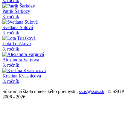
3. ročník
Patrik Šarközy
3. ročník
Svetlana Sulová
3. ročník
Lota Triašková
3. ročník
Alexandra Vargová
3. ročník
Kristína Kvasnicová
3. ročník
Súkromná škola umeleckého priemyslu,
ssus@ssus.sk
| © SŠUP
2006 - 2026