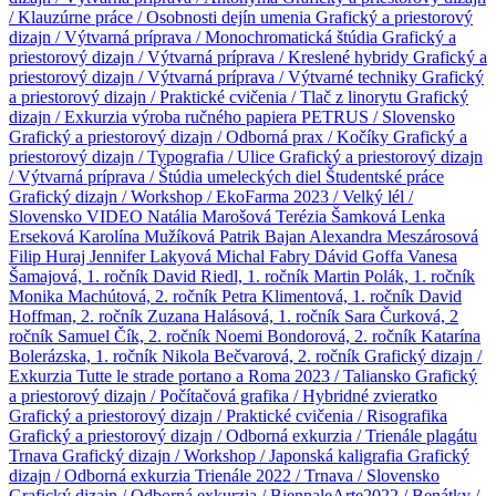
/ Klauzúrne práce / Osobnosti dejín umenia
Grafický a priestorový
dizajn / Výtvarná príprava / Monochromatická štúdia
Grafický a
priestorový dizajn / Výtvarná príprava / Kreslené hybridy
Grafický a
priestorový dizajn / Výtvarná príprava / Výtvarné techniky
Grafický
a priestorový dizajn / Praktické cvičenia / Tlač z linorytu
Grafický
dizajn / Exkurzia výroba ručného papiera PETRUS / Slovensko
Grafický a priestorový dizajn / Odborná prax / Kočíky
Grafický a
priestorový dizajn / Typografia / Ulice
Grafický a priestorový dizajn
/ Výtvarná príprava / Štúdia umeleckých diel
Študentské práce
Grafický dizajn / Workshop / EkoFarma 2023 / Velký lél /
Slovensko
VIDEO
Natália Marošová
Terézia Šamková
Lenka
Erseková
Karolína Mužíková
Patrik Bajan
Alexandra Meszárosová
Filip Huraj
Jennifer Lakyová
Michal Fabry
Dávid Goffa
Vanesa
Šamajová, 1. ročník
David Riedl, 1. ročník
Martin Polák, 1. ročník
Monika Machútová, 2. ročník
Petra Klimentová, 1. ročník
David
Hoffman, 2. ročník
Zuzana Halásová, 1. ročník
Sara Čurková, 2
ročník
Samuel Čík, 2. ročník
Noemi Bondorová, 2. ročník
Katarína
Bolerázska, 1. ročník
Nikola Bečvarová, 2. ročník
Grafický dizajn /
Exkurzia Tutte le strade portano a Roma 2023 / Taliansko
Grafický
a priestorový dizajn / Počítačová grafika / Hybridné zvieratko
Grafický a priestorový dizajn / Praktické cvičenia / Risografika
Grafický a priestorový dizajn / Odborná exkurzia / Trienále plagátu
Trnava
Grafický dizajn / Workshop / Japonská kaligrafia
Grafický
dizajn / Odborná exkurzia Trienále 2022 / Trnava / Slovensko
Grafický dizajn / Odborná exkurzia / BiennaleArte2022 / Benátky /