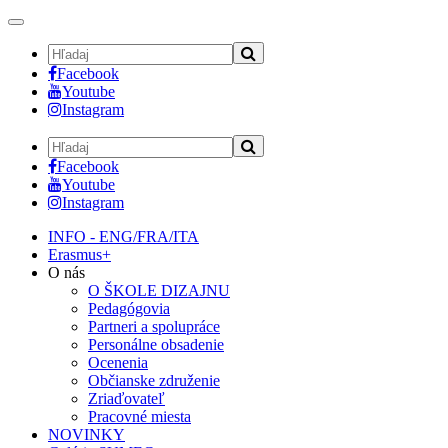
Toggle
navigation
Facebook
Youtube
Instagram
Facebook
Youtube
Instagram
INFO - ENG/FRA/ITA
Erasmus+
O nás
O ŠKOLE DIZAJNU
Pedagógovia
Partneri a spolupráce
Personálne obsadenie
Ocenenia
Občianske združenie
Zriaďovateľ
Pracovné miesta
NOVINKY