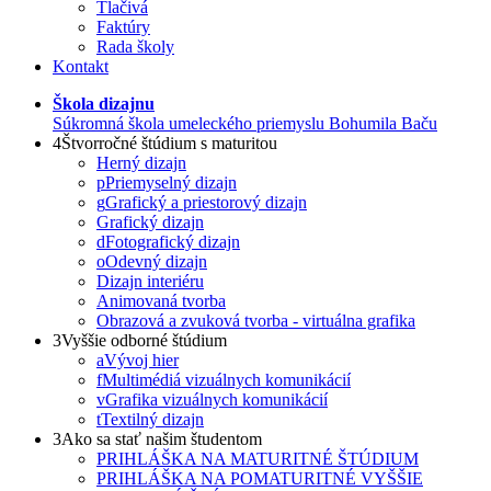
Tlačivá
Faktúry
Rada školy
Kontakt
Škola dizajnu
Súkromná škola umeleckého priemyslu Bohumila Baču
4
Štvorročné štúdium s maturitou
Herný dizajn
p
Priemyselný dizajn
g
Grafický a priestorový dizajn
Grafický dizajn
d
Fotografický dizajn
o
Odevný dizajn
Dizajn interiéru
Animovaná tvorba
Obrazová a zvuková tvorba - virtuálna grafika
3
Vyššie odborné štúdium
a
Vývoj hier
f
Multimédiá vizuálnych komunikácií
v
Grafika vizuálnych komunikácií
t
Textilný dizajn
3
Ako sa stať našim študentom
PRIHLÁŠKA NA MATURITNÉ ŠTÚDIUM
PRIHLÁŠKA NA POMATURITNÉ VYŠŠIE