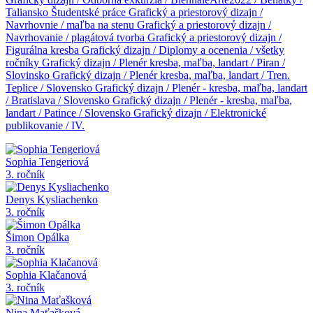
Taliansko
Študentské práce
Grafický a priestorový dizajn /
Navrhovnie / maľba na stenu
Grafický a priestorový dizajn /
Navrhovanie / plagátová tvorba
Grafický a priestorový dizajn /
Figurálna kresba
Grafický dizajn / Diplomy a ocenenia / všetky
ročníky
Grafický dizajn / Plenér kresba, maľba, landart / Piran /
Slovinsko
Grafický dizajn / Plenér kresba, maľba, landart / Tren.
Teplice / Slovensko
Grafický dizajn / Plenér - kresba, maľba, landart
/ Bratislava / Slovensko
Grafický dizajn / Plenér - kresba, maľba,
landart / Patince / Slovensko
Grafický dizajn / Elektronické
publikovanie / IV.
Sophia Tengeriová
3. ročník
Denys Kysliachenko
3. ročník
Šimon Opálka
3. ročník
Sophia Klačanová
3. ročník
Nina Maťašková