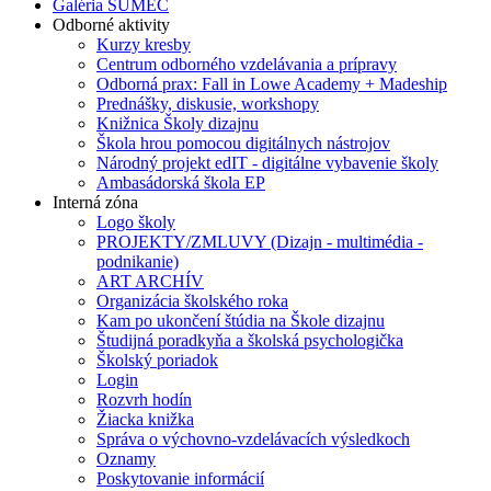
Galéria SUMEC
Odborné aktivity
Kurzy kresby
Centrum odborného vzdelávania a prípravy
Odborná prax: Fall in Lowe Academy + Madeship
Prednášky, diskusie, workshopy
Knižnica Školy dizajnu
Škola hrou pomocou digitálnych nástrojov
Národný projekt edIT - digitálne vybavenie školy
Ambasádorská škola EP
Interná zóna
Logo školy
PROJEKTY/ZMLUVY (Dizajn - multimédia -
podnikanie)
ART ARCHÍV
Organizácia školského roka
Kam po ukončení štúdia na Škole dizajnu
Študijná poradkyňa a školská psychologička
Školský poriadok
Login
Rozvrh hodín
Žiacka knižka
Správa o výchovno-vzdelávacích výsledkoch
Oznamy
Poskytovanie informácií