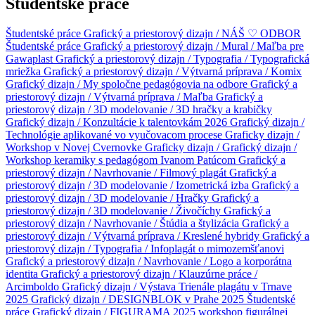
Študentské práce
Študentské práce
Grafický a priestorový dizajn / NÁŠ ♡ ODBOR
Študentské práce
Grafický a priestorový dizajn / Mural / Maľba pre
Gawaplast
Grafický a priestorový dizajn / Typografia / Typografická
mriežka
Grafický a priestorový dizajn / Výtvarná príprava / Komix
Grafický dizajn / My spoločne pedagógovia na odbore
Grafický a
priestorový dizajn / Výtvarná príprava / Maľba
Grafický a
priestorový dizajn / 3D modelovanie / 3D hračky a krabičky
Grafický dizajn / Konzultácie k talentovkám 2026
Grafický dizajn /
Technológie aplikované vo vyučovacom procese
Graficky dizajn /
Workshop v Novej Cvernovke
Graficky dizajn /
Grafický dizajn /
Workshop keramiky s pedagógom Ivanom Patúcom
Grafický a
priestorový dizajn / Navrhovanie / Filmový plagát
Grafický a
priestorový dizajn / 3D modelovanie / Izometrická izba
Grafický a
priestorový dizajn / 3D modelovanie / Hračky
Grafický a
priestorový dizajn / 3D modelovanie / Živočíchy
Grafický a
priestorový dizajn / Navrhovanie / Štúdia a štylizácia
Grafický a
priestorový dizajn / Výtvarná príprava / Kreslené hybridy
Grafický a
priestorový dizajn / Typografia / Infoplagát o mimozemšťanovi
Grafický a priestorový dizajn / Navrhovanie / Logo a korporátna
identita
Grafický a priestorový dizajn / Klauzúrne práce /
Arcimboldo
Grafický dizajn / Výstava Trienále plagátu v Trnave
2025
Grafický dizajn / DESIGNBLOK v Prahe 2025
Študentské
práce
Grafický dizajn / FIGURAMA 2025 workshop figurálnej