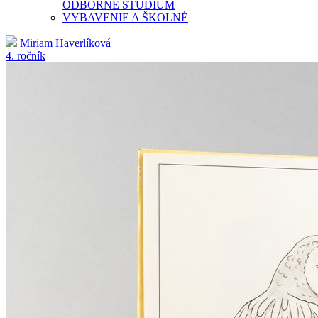
ODBORNÉ ŠTÚDIUM
VYBAVENIE A ŠKOLNÉ
Miriam Haverlíková
4. ročník