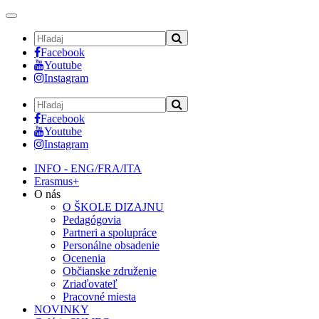
Toggle
navigation
Facebook
Youtube
Instagram
Facebook
Youtube
Instagram
INFO - ENG/FRA/ITA
Erasmus+
O nás
O ŠKOLE DIZAJNU
Pedagógovia
Partneri a spolupráce
Personálne obsadenie
Ocenenia
Občianske združenie
Zriaďovateľ
Pracovné miesta
NOVINKY