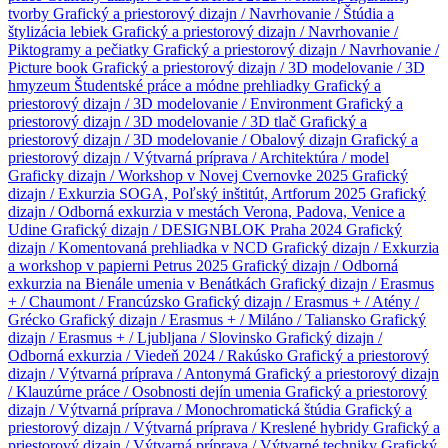
tvorby
Grafický a priestorový dizajn / Navrhovanie / Štúdia a
štylizácia lebiek
Grafický a priestorový dizajn / Navrhovanie /
Piktogramy a pečiatky
Grafický a priestorový dizajn / Navrhovanie /
Picture book
Grafický a priestorový dizajn / 3D modelovanie / 3D
hmyzeum
Študentské práce a módne prehliadky
Grafický a
priestorový dizajn / 3D modelovanie / Environment
Grafický a
priestorový dizajn / 3D modelovanie / 3D tlač
Grafický a
priestorový dizajn / 3D modelovanie / Obalový dizajn
Grafický a
priestorový dizajn / Výtvarná príprava / Architektúra / model
Graficky dizajn / Workshop v Novej Cvernovke 2025
Grafický
dizajn / Exkurzia SOGA, Poľský inštitút, Artforum 2025
Grafický
dizajn / Odborná exkurzia v mestách Verona, Padova, Venice a
Udine
Grafický dizajn / DESIGNBLOK Praha 2024
Grafický
dizajn / Komentovaná prehliadka v NCD
Grafický dizajn / Exkurzia
a workshop v papierni Petrus 2025
Grafický dizajn / Odborná
exkurzia na Bienále umenia v Benátkách
Grafický dizajn / Erasmus
+ / Chaumont / Francúzsko
Grafický dizajn / Erasmus + / Atény /
Grécko
Grafický dizajn / Erasmus + / Miláno / Taliansko
Grafický
dizajn / Erasmus + / Ljubljana / Slovinsko
Grafický dizajn /
Odborná exkurzia / Viedeň 2024 / Rakúsko
Grafický a priestorový
dizajn / Výtvarná príprava / Antonymá
Grafický a priestorový dizajn
/ Klauzúrne práce / Osobnosti dejín umenia
Grafický a priestorový
dizajn / Výtvarná príprava / Monochromatická štúdia
Grafický a
priestorový dizajn / Výtvarná príprava / Kreslené hybridy
Grafický a
priestorový dizajn / Výtvarná príprava / Výtvarné techniky
Grafický