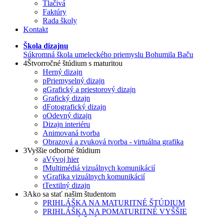
Tlačivá
Faktúry
Rada školy
Kontakt
Škola dizajnu
Súkromná škola umeleckého priemyslu Bohumila Baču
4
Štvorročné štúdium s maturitou
Herný dizajn
p
Priemyselný dizajn
g
Grafický a priestorový dizajn
Grafický dizajn
d
Fotografický dizajn
o
Odevný dizajn
Dizajn interiéru
Animovaná tvorba
Obrazová a zvuková tvorba - virtuálna grafika
3
Vyššie odborné štúdium
a
Vývoj hier
f
Multimédiá vizuálnych komunikácií
v
Grafika vizuálnych komunikácií
t
Textilný dizajn
3
Ako sa stať našim študentom
PRIHLÁŠKA NA MATURITNÉ ŠTÚDIUM
PRIHLÁŠKA NA POMATURITNÉ VYŠŠIE