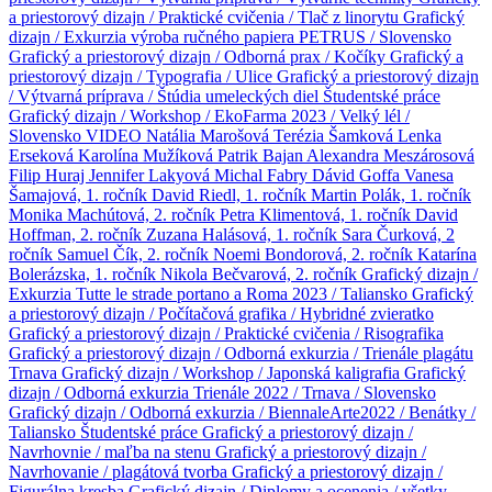
a priestorový dizajn / Praktické cvičenia / Tlač z linorytu
Grafický
dizajn / Exkurzia výroba ručného papiera PETRUS / Slovensko
Grafický a priestorový dizajn / Odborná prax / Kočíky
Grafický a
priestorový dizajn / Typografia / Ulice
Grafický a priestorový dizajn
/ Výtvarná príprava / Štúdia umeleckých diel
Študentské práce
Grafický dizajn / Workshop / EkoFarma 2023 / Velký lél /
Slovensko
VIDEO
Natália Marošová
Terézia Šamková
Lenka
Erseková
Karolína Mužíková
Patrik Bajan
Alexandra Meszárosová
Filip Huraj
Jennifer Lakyová
Michal Fabry
Dávid Goffa
Vanesa
Šamajová, 1. ročník
David Riedl, 1. ročník
Martin Polák, 1. ročník
Monika Machútová, 2. ročník
Petra Klimentová, 1. ročník
David
Hoffman, 2. ročník
Zuzana Halásová, 1. ročník
Sara Čurková, 2
ročník
Samuel Čík, 2. ročník
Noemi Bondorová, 2. ročník
Katarína
Bolerázska, 1. ročník
Nikola Bečvarová, 2. ročník
Grafický dizajn /
Exkurzia Tutte le strade portano a Roma 2023 / Taliansko
Grafický
a priestorový dizajn / Počítačová grafika / Hybridné zvieratko
Grafický a priestorový dizajn / Praktické cvičenia / Risografika
Grafický a priestorový dizajn / Odborná exkurzia / Trienále plagátu
Trnava
Grafický dizajn / Workshop / Japonská kaligrafia
Grafický
dizajn / Odborná exkurzia Trienále 2022 / Trnava / Slovensko
Grafický dizajn / Odborná exkurzia / BiennaleArte2022 / Benátky /
Taliansko
Študentské práce
Grafický a priestorový dizajn /
Navrhovnie / maľba na stenu
Grafický a priestorový dizajn /
Navrhovanie / plagátová tvorba
Grafický a priestorový dizajn /
Figurálna kresba
Grafický dizajn / Diplomy a ocenenia / všetky