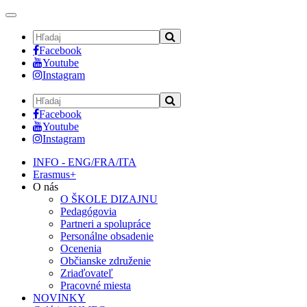
Toggle
navigation
Facebook
Youtube
Instagram
Facebook
Youtube
Instagram
INFO - ENG/FRA/ITA
Erasmus+
O nás
O ŠKOLE DIZAJNU
Pedagógovia
Partneri a spolupráce
Personálne obsadenie
Ocenenia
Občianske združenie
Zriaďovateľ
Pracovné miesta
NOVINKY