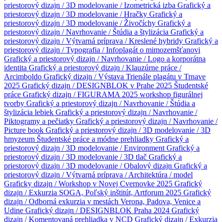
priestorový dizajn / 3D modelovanie / Izometrická izba
Grafický a
priestorový dizajn / 3D modelovanie / Hračky
Grafický a
priestorový dizajn / 3D modelovanie / Živočíchy
Grafický a
priestorový dizajn / Navrhovanie / Štúdia a štylizácia
Grafický a
priestorový dizajn / Výtvarná príprava / Kreslené hybridy
Grafický a
priestorový dizajn / Typografia / Infoplagát o mimozemšťanovi
Grafický a priestorový dizajn / Navrhovanie / Logo a korporátna
identita
Grafický a priestorový dizajn / Klauzúrne práce /
Arcimboldo
Grafický dizajn / Výstava Trienále plagátu v Trnave
2025
Grafický dizajn / DESIGNBLOK v Prahe 2025
Študentské
práce
Grafický dizajn / FIGURAMA 2025 workshop figurálnej
tvorby
Grafický a priestorový dizajn / Navrhovanie / Štúdia a
štylizácia lebiek
Grafický a priestorový dizajn / Navrhovanie /
Piktogramy a pečiatky
Grafický a priestorový dizajn / Navrhovanie /
Picture book
Grafický a priestorový dizajn / 3D modelovanie / 3D
hmyzeum
Študentské práce a módne prehliadky
Grafický a
priestorový dizajn / 3D modelovanie / Environment
Grafický a
priestorový dizajn / 3D modelovanie / 3D tlač
Grafický a
priestorový dizajn / 3D modelovanie / Obalový dizajn
Grafický a
priestorový dizajn / Výtvarná príprava / Architektúra / model
Graficky dizajn / Workshop v Novej Cvernovke 2025
Grafický
dizajn / Exkurzia SOGA, Poľský inštitút, Artforum 2025
Grafický
dizajn / Odborná exkurzia v mestách Verona, Padova, Venice a
Udine
Grafický dizajn / DESIGNBLOK Praha 2024
Grafický
dizajn / Komentovaná prehliadka v NCD
Grafický dizajn / Exkurzia