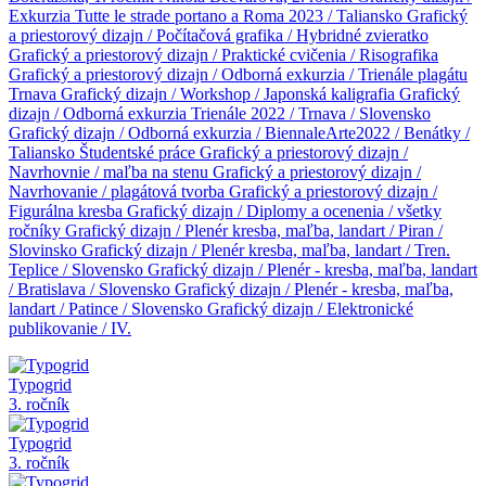
Exkurzia Tutte le strade portano a Roma 2023 / Taliansko
Grafický
a priestorový dizajn / Počítačová grafika / Hybridné zvieratko
Grafický a priestorový dizajn / Praktické cvičenia / Risografika
Grafický a priestorový dizajn / Odborná exkurzia / Trienále plagátu
Trnava
Grafický dizajn / Workshop / Japonská kaligrafia
Grafický
dizajn / Odborná exkurzia Trienále 2022 / Trnava / Slovensko
Grafický dizajn / Odborná exkurzia / BiennaleArte2022 / Benátky /
Taliansko
Študentské práce
Grafický a priestorový dizajn /
Navrhovnie / maľba na stenu
Grafický a priestorový dizajn /
Navrhovanie / plagátová tvorba
Grafický a priestorový dizajn /
Figurálna kresba
Grafický dizajn / Diplomy a ocenenia / všetky
ročníky
Grafický dizajn / Plenér kresba, maľba, landart / Piran /
Slovinsko
Grafický dizajn / Plenér kresba, maľba, landart / Tren.
Teplice / Slovensko
Grafický dizajn / Plenér - kresba, maľba, landart
/ Bratislava / Slovensko
Grafický dizajn / Plenér - kresba, maľba,
landart / Patince / Slovensko
Grafický dizajn / Elektronické
publikovanie / IV.
Typogrid
3. ročník
Typogrid
3. ročník