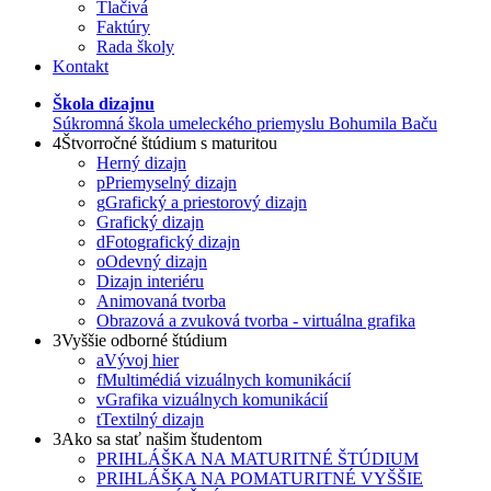
Tlačivá
Faktúry
Rada školy
Kontakt
Škola dizajnu
Súkromná škola umeleckého priemyslu Bohumila Baču
4
Štvorročné štúdium s maturitou
Herný dizajn
p
Priemyselný dizajn
g
Grafický a priestorový dizajn
Grafický dizajn
d
Fotografický dizajn
o
Odevný dizajn
Dizajn interiéru
Animovaná tvorba
Obrazová a zvuková tvorba - virtuálna grafika
3
Vyššie odborné štúdium
a
Vývoj hier
f
Multimédiá vizuálnych komunikácií
v
Grafika vizuálnych komunikácií
t
Textilný dizajn
3
Ako sa stať našim študentom
PRIHLÁŠKA NA MATURITNÉ ŠTÚDIUM
PRIHLÁŠKA NA POMATURITNÉ VYŠŠIE