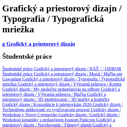
Grafický a priestorový dizajn /
Typografia / Typografická
mriežka
g
Grafický a priestorový dizajn
Študentské práce
Študentské práce
Grafický a priestorový dizajn / NÁŠ ♡ ODBOR
Študentské práce
Grafický a priestorový dizajn / Mural / Maľba pre
Gawaplast
Grafický a priestorový dizajn / Typografia / Typografická
mriežka
Grafický a priestorový dizajn / Výtvarná príprava / Komix
Grafický dizajn / My spoločne pedagógovia na odbore
Grafický a
priestorový dizajn / Výtvarná príprava / Maľba
Grafický a
priestorový dizajn / 3D modelovanie / 3D hračky a krabičky
Grafický dizajn / Konzultácie k talentovkám 2026
Grafický dizajn /
Technológie aplikované vo vyučovacom procese
Graficky dizajn /
Workshop v Novej Cvernovke
Graficky dizajn /
Grafický dizajn /
Workshop keramiky s pedagógom Ivanom Patúcom
Grafický a
priestorový dizajn / Navrhovanie / Filmový plagát
Grafický a