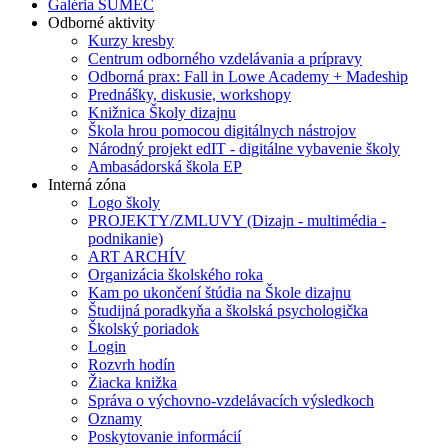
Galéria SUMEC
Odborné aktivity
Kurzy kresby
Centrum odborného vzdelávania a prípravy
Odborná prax: Fall in Lowe Academy + Madeship
Prednášky, diskusie, workshopy
Knižnica Školy dizajnu
Škola hrou pomocou digitálnych nástrojov
Národný projekt edIT - digitálne vybavenie školy
Ambasádorská škola EP
Interná zóna
Logo školy
PROJEKTY/ZMLUVY (Dizajn - multimédia -
podnikanie)
ART ARCHÍV
Organizácia školského roka
Kam po ukončení štúdia na Škole dizajnu
Študijná poradkyňa a školská psychologička
Školský poriadok
Login
Rozvrh hodín
Žiacka knižka
Správa o výchovno-vzdelávacích výsledkoch
Oznamy
Poskytovanie informácií