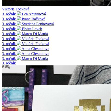
Viktória Focková
3. ročník
Lea Antalíková
3. ročník
Ivana Račková
3. ročník
Svetlana Penkovová
3. ročník
Elvira Levch
3. ročník
Marco Di Mattia
3. ročník
Viktória Focková
3. ročník
Viktória Focková
3. ročník
Anna Chvankova
3. ročník
Anna Chvankova
3. ročník
Marco Di Mattia
3. ročník