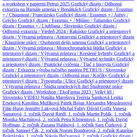
a workshop v papierni Petrus 2025
Grafický dizajn / Odborná
exkurzia na Bienále umenia v Benátkách
Grafický dizajn / Erasmus
+ / Chaumont / Francúzsko
Grafický dizajn / Erasmus + / Atény /
Grécko
Grafický dizajn / Erasmus + / Miláno / Taliansko
Grafický
dizajn / Erasmus + / Ljubljana / Slovinsko
Grafický dizajn /
Odborná exkurzia / Viedeň 2024 / Rakúsko
Grafický a priestorový
dizajn / Výtvarná príprava / Antonymá
Grafický a priestorový dizajn
/ Klauzúrne práce / Osobnosti dejín umenia
Grafický a priestorový
dizajn / Výtvarná príprava / Monochromatická štúdia
Grafický a
priestorový dizajn / Výtvarná príprava / Kreslené hybridy
Grafický a
priestorový dizajn / Výtvarná príprava / Výtvarné techniky
Grafický
a priestorový dizajn / Praktické cvičenia / Tlač z linorytu
Grafický
dizajn / Exkurzia výroba ručného papiera PETRUS / Slovensko
Grafický a priestorový dizajn / Odborná prax / Kočíky
Grafický a
priestorový dizajn / Typografia / Ulice
Grafický a priestorový dizajn
/ Výtvarná príprava / Štúdia umeleckých diel
Študentské práce
Grafický dizajn / Workshop / EkoFarma 2023 / Velký lél /
Slovensko
VIDEO
Natália Marošová
Terézia Šamková
Lenka
Erseková
Karolína Mužíková
Patrik Bajan
Alexandra Meszárosová
Filip Huraj
Jennifer Lakyová
Michal Fabry
Dávid Goffa
Vanesa
Šamajová, 1. ročník
David Riedl, 1. ročník
Martin Polák, 1. ročník
Monika Machútová, 2. ročník
Petra Klimentová, 1. ročník
David
Hoffman, 2. ročník
Zuzana Halásová, 1. ročník
Sara Čurková, 2
ročník
Samuel Čík, 2. ročník
Noemi Bondorová, 2. ročník
Katarína
Bolerázska, 1. ročník
Nikola Bečvarová, 2. ročník
Grafický dizajn /