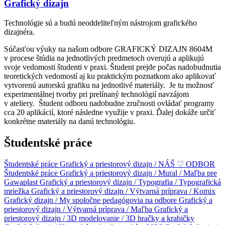
Grafický dizajn
Technológie sú a budú neoddeliteľným nástrojom grafického
dizajnéra.
Súčasťou výuky na našom odbore GRAFICKÝ DIZAJN 8604M
v procese štúdia na jednotlivých predmetoch overujú a aplikujú
svoje vedomosti študenti v praxi. Študent prejde počas nadobudnutia
teoretických vedomostí aj ku praktickým poznatkom ako aplikovať
vytvorenú autorskú grafiku na jednotlivé materiály. Je tu možnosť
experimentálnej tvorby pri prelínaný technológií navzájom
v ateliery. Študent odboru nadobudne zručnosti ovládať programy
cca 20 aplikácií, ktoré následne využije v praxi. Ďalej dokáže určiť
konkrétne materiály na danú technológiu.
Študentské práce
Študentské práce
Grafický a priestorový dizajn / NÁŠ ♡ ODBOR
Študentské práce
Grafický a priestorový dizajn / Mural / Maľba pre
Gawaplast
Grafický a priestorový dizajn / Typografia / Typografická
mriežka
Grafický a priestorový dizajn / Výtvarná príprava / Komix
Grafický dizajn / My spoločne pedagógovia na odbore
Grafický a
priestorový dizajn / Výtvarná príprava / Maľba
Grafický a
priestorový dizajn / 3D modelovanie / 3D hračky a krabičky