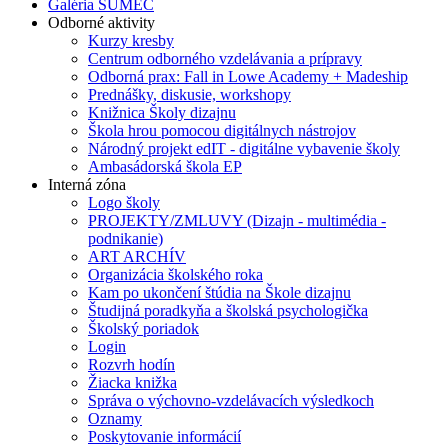
Galéria SUMEC
Odborné aktivity
Kurzy kresby
Centrum odborného vzdelávania a prípravy
Odborná prax: Fall in Lowe Academy + Madeship
Prednášky, diskusie, workshopy
Knižnica Školy dizajnu
Škola hrou pomocou digitálnych nástrojov
Národný projekt edIT - digitálne vybavenie školy
Ambasádorská škola EP
Interná zóna
Logo školy
PROJEKTY/ZMLUVY (Dizajn - multimédia -
podnikanie)
ART ARCHÍV
Organizácia školského roka
Kam po ukončení štúdia na Škole dizajnu
Študijná poradkyňa a školská psychologička
Školský poriadok
Login
Rozvrh hodín
Žiacka knižka
Správa o výchovno-vzdelávacích výsledkoch
Oznamy
Poskytovanie informácií