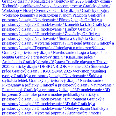
Grafický dizajn / Konzultácie k talentovkám 2026
Grafický dizajn /
Technológie aplikované vo vyučovacom procese
Graficky dizajn /
Workshop v Novej Cvernovke
Graficky dizajn /
Grafický dizajn /
Workshop keramiky s pedagógom Ivanom Patúcom
Grafický a
priestorový dizajn / Navrhovanie / Filmový plagát
Grafický a
priestorový dizajn / 3D modelovanie / Izometrická izba
Grafický a
priestorový dizajn / 3D modelovanie / Hračky
Grafický a
priestorový dizajn / 3D modelovanie / Živočíchy
Grafický a
priestorový dizajn / Navrhovanie / Štúdia a štylizácia
Grafický a
priestorový dizajn / Výtvarná príprava / Kreslené hybridy
Grafický a
priestorový dizajn / Typografia / Infoplagát o mimozemšťanovi
Grafický a priestorový dizajn / Navrhovanie / Logo a korporátna
identita
Grafický a priestorový dizajn / Klauzúrne práce /
Arcimboldo
Grafický dizajn / Výstava Trienále plagátu v Trnave
2025
Grafický dizajn / DESIGNBLOK v Prahe 2025
Študentské
práce
Grafický dizajn / FIGURAMA 2025 workshop figurálnej
tvorby
Grafický a priestorový dizajn / Navrhovanie / Štúdia a
štylizácia lebiek
Grafický a priestorový dizajn / Navrhovanie /
Piktogramy a pečiatky
Grafický a priestorový dizajn / Navrhovanie /
Picture book
Grafický a priestorový dizajn / 3D modelovanie / 3D
hmyzeum
Študentské práce a módne prehliadky
Grafický a
priestorový dizajn / 3D modelovanie / Environment
Grafický a
priestorový dizajn / 3D modelovanie / 3D tlač
Grafický a
priestorový dizajn / 3D modelovanie / Obalový dizajn
Grafický a
priestorový dizajn / Výtvarná príprava / Architektúra / model