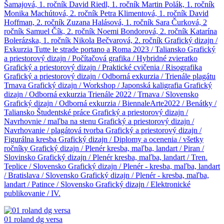
Šamajová, 1. ročník
David Riedl, 1. ročník
Martin Polák, 1. ročník
Monika Machútová, 2. ročník
Petra Klimentová, 1. ročník
David
Hoffman, 2. ročník
Zuzana Halásová, 1. ročník
Sara Čurková, 2
ročník
Samuel Čík, 2. ročník
Noemi Bondorová, 2. ročník
Katarína
Bolerázska, 1. ročník
Nikola Bečvarová, 2. ročník
Grafický dizajn /
Exkurzia Tutte le strade portano a Roma 2023 / Taliansko
Grafický
a priestorový dizajn / Počítačová grafika / Hybridné zvieratko
Grafický a priestorový dizajn / Praktické cvičenia / Risografika
Grafický a priestorový dizajn / Odborná exkurzia / Trienále plagátu
Trnava
Grafický dizajn / Workshop / Japonská kaligrafia
Grafický
dizajn / Odborná exkurzia Trienále 2022 / Trnava / Slovensko
Grafický dizajn / Odborná exkurzia / BiennaleArte2022 / Benátky /
Taliansko
Študentské práce
Grafický a priestorový dizajn /
Navrhovnie / maľba na stenu
Grafický a priestorový dizajn /
Navrhovanie / plagátová tvorba
Grafický a priestorový dizajn /
Figurálna kresba
Grafický dizajn / Diplomy a ocenenia / všetky
ročníky
Grafický dizajn / Plenér kresba, maľba, landart / Piran /
Slovinsko
Grafický dizajn / Plenér kresba, maľba, landart / Tren.
Teplice / Slovensko
Grafický dizajn / Plenér - kresba, maľba, landart
/ Bratislava / Slovensko
Grafický dizajn / Plenér - kresba, maľba,
landart / Patince / Slovensko
Grafický dizajn / Elektronické
publikovanie / IV.
01 roland dg versa