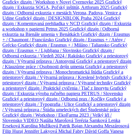
Graficky dizajn / Workshop v Novej Cvernovke 2025
Grafický
dizajn / Exkurzia SOGA, Poľský inštitút, Artforum 2025
Grafický
dizajn / Odborná exkurzia v mestách Verona, Padova, Venice a
Udine
Grafický dizajn / DESIGNBLOK Praha 2024
Grafický
dizajn / Komentovaná prehliadka v NCD
Grafický dizajn / Exkurzia
a workshop v papierni Petrus 2025
Grafický dizajn / Odborná
exkurzia na Bienále umenia v Benátkách
Grafický dizajn / Erasmus
+ / Chaumont / Francúzsko
Grafický dizajn / Erasmus + / Atény /
Grécko
Grafický dizajn / Erasmus + / Miláno / Taliansko
Grafický
dizajn / Erasmus + / Ljubljana / Slovinsko
Grafický dizajn /
Odborná exkurzia / Viedeň 2024 / Rakúsko
Grafický a priestorový
dizajn / Výtvarná príprava / Antonymá
Grafický a priestorový dizajn
/ Klauzúrne práce / Osobnosti dejín umenia
Grafický a priestorový
dizajn / Výtvarná príprava / Monochromatická štúdia
Grafický a
priestorový dizajn / Výtvarná príprava / Kreslené hybridy
Grafický a
priestorový dizajn / Výtvarná príprava / Výtvarné techniky
Grafický
a priestorový dizajn / Praktické cvičenia / Tlač z linorytu
Grafický
dizajn / Exkurzia výroba ručného papiera PETRUS / Slovensko
Grafický a priestorový dizajn / Odborná prax / Kočíky
Grafický a
priestorový dizajn / Typografia / Ulice
Grafický a priestorový dizajn
/ Výtvarná príprava / Štúdia umeleckých diel
Študentské práce
Grafický dizajn / Workshop / EkoFarma 2023 / Velký lél /
Slovensko
VIDEO
Natália Marošová
Terézia Šamková
Lenka
Erseková
Karolína Mužíková
Patrik Bajan
Alexandra Meszárosová
Filip Huraj
Jennifer Lakyová
Michal Fabry
Dávid Goffa
Vanesa