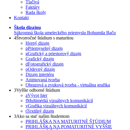
Tlačivá
Faktúry
Rada školy
Kontakt
Škola dizajnu
Súkromná škola umeleckého priemyslu Bohumila Baču
4
Štvorročné štúdium s maturitou
Herný dizajn
p
Priemyselný dizajn
g
Grafický a priestorový dizajn
Grafický dizajn
d
Fotografický dizajn
o
Odevný dizajn
Dizajn interiéru
Animovaná tvorba
Obrazová a zvuková tvorba - virtuálna grafika
3
Vyššie odborné štúdium
a
Vývoj hier
f
Multimédiá vizuálnych komunikácií
v
Grafika vizuálnych komunikácií
t
Textilný dizajn
3
Ako sa stať našim študentom
PRIHLÁŠKA NA MATURITNÉ ŠTÚDIUM
PRIHLÁŠKA NA POMATURITNÉ VYŠŠIE