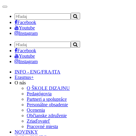
Toggle
navigation
Facebook
Youtube
Instagram
Facebook
Youtube
Instagram
INFO - ENG/FRA/ITA
Erasmus+
O nás
O ŠKOLE DIZAJNU
Pedagógovia
Partneri a spolupráce
Personálne obsadenie
Ocenenia
Občianske združenie
Zriaďovateľ
Pracovné miesta
NOVINKY