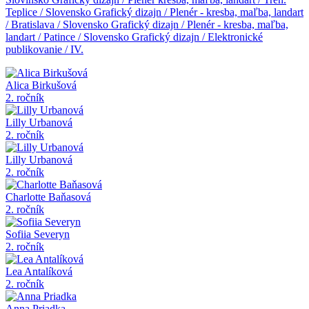
Teplice / Slovensko
Grafický dizajn / Plenér - kresba, maľba, landart
/ Bratislava / Slovensko
Grafický dizajn / Plenér - kresba, maľba,
landart / Patince / Slovensko
Grafický dizajn / Elektronické
publikovanie / IV.
Alica Birkušová
2. ročník
Lilly Urbanová
2. ročník
Lilly Urbanová
2. ročník
Charlotte Baňasová
2. ročník
Sofiia Severyn
2. ročník
Lea Antalíková
2. ročník
Anna Priadka