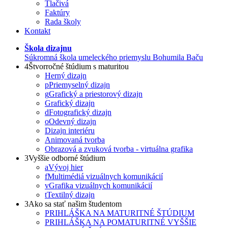
Tlačivá
Faktúry
Rada školy
Kontakt
Škola dizajnu
Súkromná škola umeleckého priemyslu Bohumila Baču
4
Štvorročné štúdium s maturitou
Herný dizajn
p
Priemyselný dizajn
g
Grafický a priestorový dizajn
Grafický dizajn
d
Fotografický dizajn
o
Odevný dizajn
Dizajn interiéru
Animovaná tvorba
Obrazová a zvuková tvorba - virtuálna grafika
3
Vyššie odborné štúdium
a
Vývoj hier
f
Multimédiá vizuálnych komunikácií
v
Grafika vizuálnych komunikácií
t
Textilný dizajn
3
Ako sa stať našim študentom
PRIHLÁŠKA NA MATURITNÉ ŠTÚDIUM
PRIHLÁŠKA NA POMATURITNÉ VYŠŠIE