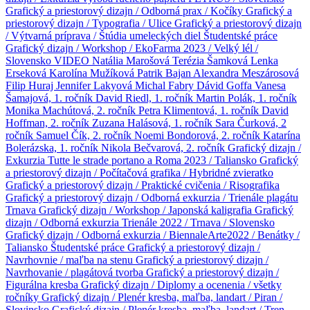
Grafický a priestorový dizajn / Odborná prax / Kočíky
Grafický a
priestorový dizajn / Typografia / Ulice
Grafický a priestorový dizajn
/ Výtvarná príprava / Štúdia umeleckých diel
Študentské práce
Grafický dizajn / Workshop / EkoFarma 2023 / Velký lél /
Slovensko
VIDEO
Natália Marošová
Terézia Šamková
Lenka
Erseková
Karolína Mužíková
Patrik Bajan
Alexandra Meszárosová
Filip Huraj
Jennifer Lakyová
Michal Fabry
Dávid Goffa
Vanesa
Šamajová, 1. ročník
David Riedl, 1. ročník
Martin Polák, 1. ročník
Monika Machútová, 2. ročník
Petra Klimentová, 1. ročník
David
Hoffman, 2. ročník
Zuzana Halásová, 1. ročník
Sara Čurková, 2
ročník
Samuel Čík, 2. ročník
Noemi Bondorová, 2. ročník
Katarína
Bolerázska, 1. ročník
Nikola Bečvarová, 2. ročník
Grafický dizajn /
Exkurzia Tutte le strade portano a Roma 2023 / Taliansko
Grafický
a priestorový dizajn / Počítačová grafika / Hybridné zvieratko
Grafický a priestorový dizajn / Praktické cvičenia / Risografika
Grafický a priestorový dizajn / Odborná exkurzia / Trienále plagátu
Trnava
Grafický dizajn / Workshop / Japonská kaligrafia
Grafický
dizajn / Odborná exkurzia Trienále 2022 / Trnava / Slovensko
Grafický dizajn / Odborná exkurzia / BiennaleArte2022 / Benátky /
Taliansko
Študentské práce
Grafický a priestorový dizajn /
Navrhovnie / maľba na stenu
Grafický a priestorový dizajn /
Navrhovanie / plagátová tvorba
Grafický a priestorový dizajn /
Figurálna kresba
Grafický dizajn / Diplomy a ocenenia / všetky
ročníky
Grafický dizajn / Plenér kresba, maľba, landart / Piran /
Slovinsko
Grafický dizajn / Plenér kresba, maľba, landart / Tren.