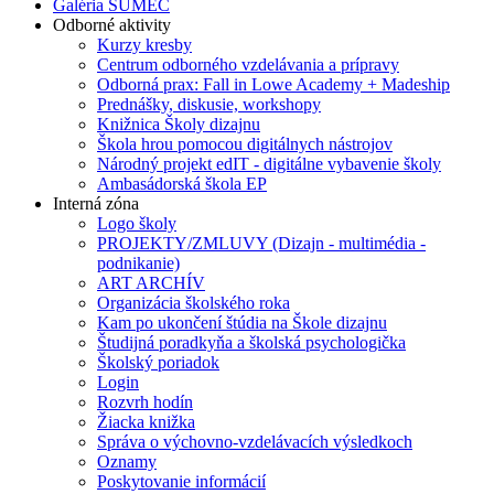
Galéria SUMEC
Odborné aktivity
Kurzy kresby
Centrum odborného vzdelávania a prípravy
Odborná prax: Fall in Lowe Academy + Madeship
Prednášky, diskusie, workshopy
Knižnica Školy dizajnu
Škola hrou pomocou digitálnych nástrojov
Národný projekt edIT - digitálne vybavenie školy
Ambasádorská škola EP
Interná zóna
Logo školy
PROJEKTY/ZMLUVY (Dizajn - multimédia -
podnikanie)
ART ARCHÍV
Organizácia školského roka
Kam po ukončení štúdia na Škole dizajnu
Študijná poradkyňa a školská psychologička
Školský poriadok
Login
Rozvrh hodín
Žiacka knižka
Správa o výchovno-vzdelávacích výsledkoch
Oznamy
Poskytovanie informácií