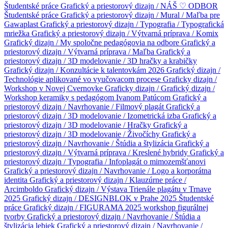
Študentské práce
Grafický a priestorový dizajn / NÁŠ ♡ ODBOR
Študentské práce
Grafický a priestorový dizajn / Mural / Maľba pre
Gawaplast
Grafický a priestorový dizajn / Typografia / Typografická
mriežka
Grafický a priestorový dizajn / Výtvarná príprava / Komix
Grafický dizajn / My spoločne pedagógovia na odbore
Grafický a
priestorový dizajn / Výtvarná príprava / Maľba
Grafický a
priestorový dizajn / 3D modelovanie / 3D hračky a krabičky
Grafický dizajn / Konzultácie k talentovkám 2026
Grafický dizajn /
Technológie aplikované vo vyučovacom procese
Graficky dizajn /
Workshop v Novej Cvernovke
Graficky dizajn /
Grafický dizajn /
Workshop keramiky s pedagógom Ivanom Patúcom
Grafický a
priestorový dizajn / Navrhovanie / Filmový plagát
Grafický a
priestorový dizajn / 3D modelovanie / Izometrická izba
Grafický a
priestorový dizajn / 3D modelovanie / Hračky
Grafický a
priestorový dizajn / 3D modelovanie / Živočíchy
Grafický a
priestorový dizajn / Navrhovanie / Štúdia a štylizácia
Grafický a
priestorový dizajn / Výtvarná príprava / Kreslené hybridy
Grafický a
priestorový dizajn / Typografia / Infoplagát o mimozemšťanovi
Grafický a priestorový dizajn / Navrhovanie / Logo a korporátna
identita
Grafický a priestorový dizajn / Klauzúrne práce /
Arcimboldo
Grafický dizajn / Výstava Trienále plagátu v Trnave
2025
Grafický dizajn / DESIGNBLOK v Prahe 2025
Študentské
práce
Grafický dizajn / FIGURAMA 2025 workshop figurálnej
tvorby
Grafický a priestorový dizajn / Navrhovanie / Štúdia a
štylizácia lebiek
Grafický a priestorový dizajn / Navrhovanie /