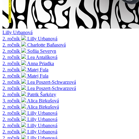
Lilly Urbanová
2. ročník
Lilly Urbanová
2. ročník
Charlotte Baňasová
2. ročník
Sofiia Severyn
2. ročník
Lea Antalíková
2. ročník
Anna Priadka
2. ročník
Matej Fula
2. ročník
Matej Fula
2. ročník
Lea Poszert-Schwarzová
2. ročník
Lea Poszert-Schwarzová
2. ročník
Patrik Šarközy
3. ročník
Alica Birkušová
2. ročník
Alica Birkušová
2. ročník
Lilly Urbanová
2. ročník
Lilly Urbanová
2. ročník
Lilly Urbanová
2. ročník
Lilly Urbanová
2. ročník
Lilly Urbanová