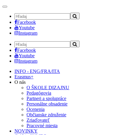
Toggle
navigation
Facebook
Youtube
Instagram
Facebook
Youtube
Instagram
INFO - ENG/FRA/ITA
Erasmus+
O nás
O ŠKOLE DIZAJNU
Pedagógovia
Partneri a spolupráce
Personálne obsadenie
Ocenenia
Občianske združenie
Zriaďovateľ
Pracovné miesta
NOVINKY