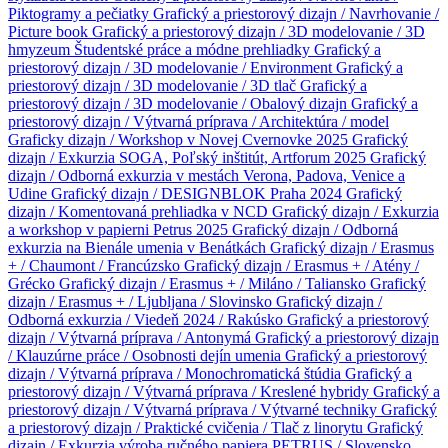
Piktogramy a pečiatky
Grafický a priestorový dizajn / Navrhovanie /
Picture book
Grafický a priestorový dizajn / 3D modelovanie / 3D
hmyzeum
Študentské práce a módne prehliadky
Grafický a
priestorový dizajn / 3D modelovanie / Environment
Grafický a
priestorový dizajn / 3D modelovanie / 3D tlač
Grafický a
priestorový dizajn / 3D modelovanie / Obalový dizajn
Grafický a
priestorový dizajn / Výtvarná príprava / Architektúra / model
Graficky dizajn / Workshop v Novej Cvernovke 2025
Grafický
dizajn / Exkurzia SOGA, Poľský inštitút, Artforum 2025
Grafický
dizajn / Odborná exkurzia v mestách Verona, Padova, Venice a
Udine
Grafický dizajn / DESIGNBLOK Praha 2024
Grafický
dizajn / Komentovaná prehliadka v NCD
Grafický dizajn / Exkurzia
a workshop v papierni Petrus 2025
Grafický dizajn / Odborná
exkurzia na Bienále umenia v Benátkách
Grafický dizajn / Erasmus
+ / Chaumont / Francúzsko
Grafický dizajn / Erasmus + / Atény /
Grécko
Grafický dizajn / Erasmus + / Miláno / Taliansko
Grafický
dizajn / Erasmus + / Ljubljana / Slovinsko
Grafický dizajn /
Odborná exkurzia / Viedeň 2024 / Rakúsko
Grafický a priestorový
dizajn / Výtvarná príprava / Antonymá
Grafický a priestorový dizajn
/ Klauzúrne práce / Osobnosti dejín umenia
Grafický a priestorový
dizajn / Výtvarná príprava / Monochromatická štúdia
Grafický a
priestorový dizajn / Výtvarná príprava / Kreslené hybridy
Grafický a
priestorový dizajn / Výtvarná príprava / Výtvarné techniky
Grafický
a priestorový dizajn / Praktické cvičenia / Tlač z linorytu
Grafický
dizajn / Exkurzia výroba ručného papiera PETRUS / Slovensko