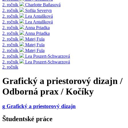
2. ročník
Charlotte Baňasová
2. ročník
Sofiia Severyn
2. ročník
Lea Antalíková
2. ročník
Lea Antalíková
2. ročník
Anna Priadka
2. ročník
Anna Priadka
2. ročník
Matej Fula
2. ročník
Matej Fula
2. ročník
Matej Fula
2. ročník
Lea Poszert-Schwarzová
2. ročník
Lea Poszert-Schwarzová
2. ročník
Grafický a priestorový dizajn /
Odborná prax / Kočíky
g
Grafický a priestorový dizajn
Študentské práce