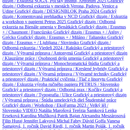
dizajn / Exkurzia SOGA, Poľský inštitút, Artforum 2025
Grafický
dizajn / Odborná exkurzia v mestách Verona, Padova, Venice a
Udine
Grafický dizajn / DESIGNBLOK Praha 2024
Grafický
dizajn / Komentovaná prehliadka v NCD
Grafický dizajn / Exkurzia
a workshop v papierni Petrus 2025
Grafický dizajn / Odborná
exkurzia na Bienále umenia v Benátkách
Grafický dizajn / Erasmus
+ / Chaumont / Francúzsko
Grafický dizajn / Erasmus + / Atény /
Grécko
Grafický dizajn / Erasmus + / Miláno / Taliansko
Grafický
dizajn / Erasmus + / Ljubljana / Slovinsko
Grafický dizajn /
Odborná exkurzia / Viedeň 2024 / Rakúsko
Grafický a priestorový
dizajn / Výtvarná príprava / Antonymá
Grafický a priestorový dizajn
/ Klauzúrne práce / Osobnosti dejín umenia
Grafický a priestorový
dizajn / Výtvarná príprava / Monochromatická štúdia
Grafický a
priestorový dizajn / Výtvarná príprava / Kreslené hybridy
Grafický a
priestorový dizajn / Výtvarná príprava / Výtvarné techniky
Grafický
a priestorový dizajn / Praktické cvičenia / Tlač z linorytu
Grafický
dizajn / Exkurzia výroba ručného papiera PETRUS / Slovensko
Grafický a priestorový dizajn / Odborná prax / Kočíky
Grafický a
priestorový dizajn / Typografia / Ulice
Grafický a priestorový dizajn
/ Výtvarná príprava / Štúdia umeleckých diel
Študentské práce
Grafický dizajn / Workshop / EkoFarma 2023 / Velký lél /
Slovensko
VIDEO
Natália Marošová
Terézia Šamková
Lenka
Erseková
Karolína Mužíková
Patrik Bajan
Alexandra Meszárosová
Filip Huraj
Jennifer Lakyová
Michal Fabry
Dávid Goffa
Vanesa
Šamajová, 1. ročník
David Riedl, 1. ročník
Martin Polák, 1. ročník