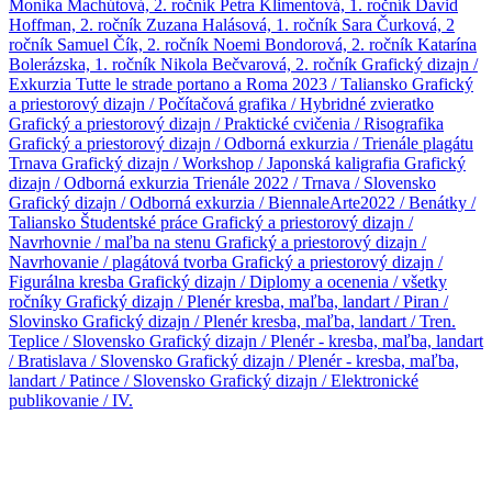
Monika Machútová, 2. ročník
Petra Klimentová, 1. ročník
David
Hoffman, 2. ročník
Zuzana Halásová, 1. ročník
Sara Čurková, 2
ročník
Samuel Čík, 2. ročník
Noemi Bondorová, 2. ročník
Katarína
Bolerázska, 1. ročník
Nikola Bečvarová, 2. ročník
Grafický dizajn /
Exkurzia Tutte le strade portano a Roma 2023 / Taliansko
Grafický
a priestorový dizajn / Počítačová grafika / Hybridné zvieratko
Grafický a priestorový dizajn / Praktické cvičenia / Risografika
Grafický a priestorový dizajn / Odborná exkurzia / Trienále plagátu
Trnava
Grafický dizajn / Workshop / Japonská kaligrafia
Grafický
dizajn / Odborná exkurzia Trienále 2022 / Trnava / Slovensko
Grafický dizajn / Odborná exkurzia / BiennaleArte2022 / Benátky /
Taliansko
Študentské práce
Grafický a priestorový dizajn /
Navrhovnie / maľba na stenu
Grafický a priestorový dizajn /
Navrhovanie / plagátová tvorba
Grafický a priestorový dizajn /
Figurálna kresba
Grafický dizajn / Diplomy a ocenenia / všetky
ročníky
Grafický dizajn / Plenér kresba, maľba, landart / Piran /
Slovinsko
Grafický dizajn / Plenér kresba, maľba, landart / Tren.
Teplice / Slovensko
Grafický dizajn / Plenér - kresba, maľba, landart
/ Bratislava / Slovensko
Grafický dizajn / Plenér - kresba, maľba,
landart / Patince / Slovensko
Grafický dizajn / Elektronické
publikovanie / IV.