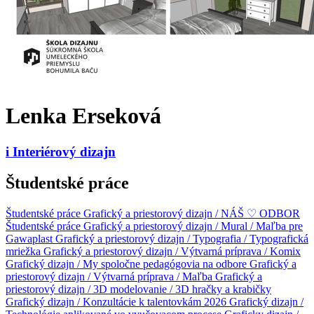
Lenka Erseková
i
Interiérový dizajn
Študentské práce
Študentské práce
Grafický a priestorový dizajn / NÁŠ ♡ ODBOR
Študentské práce
Grafický a priestorový dizajn / Mural / Maľba pre
Gawaplast
Grafický a priestorový dizajn / Typografia / Typografická
mriežka
Grafický a priestorový dizajn / Výtvarná príprava / Komix
Grafický dizajn / My spoločne pedagógovia na odbore
Grafický a
priestorový dizajn / Výtvarná príprava / Maľba
Grafický a
priestorový dizajn / 3D modelovanie / 3D hračky a krabičky
Grafický dizajn / Konzultácie k talentovkám 2026
Grafický dizajn /