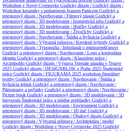
Technológie aplikované vo vyučovacom procese
Graficky dizajn /
Workshop v Novej Cvernovke
Graficky dizajn /
Grafický dizajn /
Workshop keramiky s pedagógom Ivanom Patúcom
Grafický a
priestorový dizajn / Navrhovanie / Filmový plagát
Grafický a
priestorový dizajn / 3D modelovanie / Izometrická izba
Grafický a
priestorový dizajn / 3D modelovanie / Hračky
Grafický a
priestorový dizajn / 3D modelovanie / Živočíchy
Grafický a
priestorový dizajn / Navrhovanie / Štúdia a štylizácia
Grafický a
priestorový dizajn / Výtvarná príprava / Kreslené hybridy
Grafický a
priestorový dizajn / Typografia / Infoplagát o mimozemšťanovi
Grafický a priestorový dizajn / Navrhovanie / Logo a korporátna
identita
Grafický a priestorový dizajn / Klauzúrne práce /
Arcimboldo
Grafický dizajn / Výstava Trienále plagátu v Trnave
2025
Grafický dizajn / DESIGNBLOK v Prahe 2025
Študentské
práce
Grafický dizajn / FIGURAMA 2025 workshop figurálnej
tvorby
Grafický a priestorový dizajn / Navrhovanie / Štúdia a
štylizácia lebiek
Grafický a priestorový dizajn / Navrhovanie /
Piktogramy a pečiatky
Grafický a priestorový dizajn / Navrhovanie /
Picture book
Grafický a priestorový dizajn / 3D modelovanie / 3D
hmyzeum
Študentské práce a módne prehliadky
Grafický a
priestorový dizajn / 3D modelovanie / Environment
Grafický a
priestorový dizajn / 3D modelovanie / 3D tlač
Grafický a
priestorový dizajn / 3D modelovanie / Obalový dizajn
Grafický a
priestorový dizajn / Výtvarná príprava / Architektúra / model
Graficky dizajn / Workshop v Novej Cvernovke 2025
Grafický