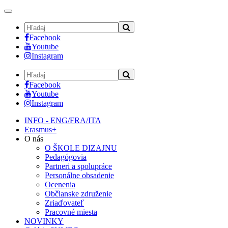
Toggle
navigation
Facebook
Youtube
Instagram
Facebook
Youtube
Instagram
INFO - ENG/FRA/ITA
Erasmus+
O nás
O ŠKOLE DIZAJNU
Pedagógovia
Partneri a spolupráce
Personálne obsadenie
Ocenenia
Občianske združenie
Zriaďovateľ
Pracovné miesta
NOVINKY