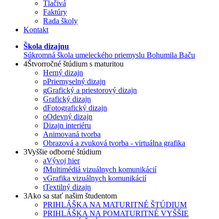
Tlačivá
Faktúry
Rada školy
Kontakt
Škola dizajnu
Súkromná škola umeleckého priemyslu Bohumila Baču
4
Štvorročné štúdium s maturitou
Herný dizajn
p
Priemyselný dizajn
g
Grafický a priestorový dizajn
Grafický dizajn
d
Fotografický dizajn
o
Odevný dizajn
Dizajn interiéru
Animovaná tvorba
Obrazová a zvuková tvorba - virtuálna grafika
3
Vyššie odborné štúdium
a
Vývoj hier
f
Multimédiá vizuálnych komunikácií
v
Grafika vizuálnych komunikácií
t
Textilný dizajn
3
Ako sa stať našim študentom
PRIHLÁŠKA NA MATURITNÉ ŠTÚDIUM
PRIHLÁŠKA NA POMATURITNÉ VYŠŠIE