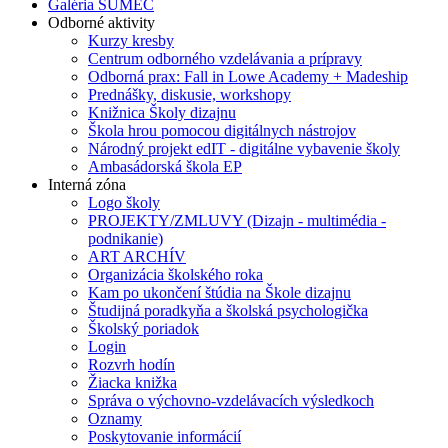
Galéria SUMEC
Odborné aktivity
Kurzy kresby
Centrum odborného vzdelávania a prípravy
Odborná prax: Fall in Lowe Academy + Madeship
Prednášky, diskusie, workshopy
Knižnica Školy dizajnu
Škola hrou pomocou digitálnych nástrojov
Národný projekt edIT - digitálne vybavenie školy
Ambasádorská škola EP
Interná zóna
Logo školy
PROJEKTY/ZMLUVY (Dizajn - multimédia -
podnikanie)
ART ARCHÍV
Organizácia školského roka
Kam po ukončení štúdia na Škole dizajnu
Študijná poradkyňa a školská psychologička
Školský poriadok
Login
Rozvrh hodín
Žiacka knižka
Správa o výchovno-vzdelávacích výsledkoch
Oznamy
Poskytovanie informácií