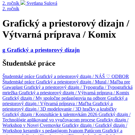
2. ročník
Svetlana Sulová
2. ročník
Grafický a priestorový dizajn /
Výtvarná príprava / Komix
g
Grafický a priestorový dizajn
Študentské práce
Študentské práce
Grafický a priestorový dizajn / NÁŠ ♡ ODBOR
Študentské práce
Grafický a priestorový dizajn / Mural / Maľba pre
Gawaplast
Grafický a priestorový dizajn / Typografia / Typografická
mriežka
Grafický a priestorový dizajn / Výtvarná príprava / Komix
Grafický dizajn / My spoločne pedagógovia na odbore
Grafický a
priestorový dizajn / Výtvarná príprava / Maľba
Grafický a
priestorový dizajn / 3D modelovanie / 3D hračky a krabičky
Grafický dizajn / Konzultácie k talentovkám 2026
Grafický dizajn /
Technológie aplikované vo vyučovacom procese
Graficky dizajn /
Workshop v Novej Cvernovke
Graficky dizajn /
Grafický dizajn /
Workshop keramiky s pedagógom Ivanom Patúcom
Grafický a