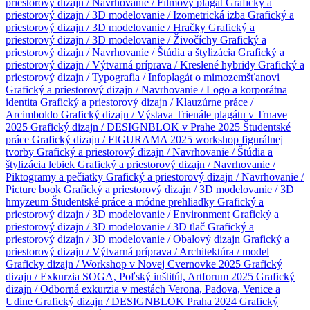
priestorový dizajn / Navrhovanie / Filmový plagát
Grafický a
priestorový dizajn / 3D modelovanie / Izometrická izba
Grafický a
priestorový dizajn / 3D modelovanie / Hračky
Grafický a
priestorový dizajn / 3D modelovanie / Živočíchy
Grafický a
priestorový dizajn / Navrhovanie / Štúdia a štylizácia
Grafický a
priestorový dizajn / Výtvarná príprava / Kreslené hybridy
Grafický a
priestorový dizajn / Typografia / Infoplagát o mimozemšťanovi
Grafický a priestorový dizajn / Navrhovanie / Logo a korporátna
identita
Grafický a priestorový dizajn / Klauzúrne práce /
Arcimboldo
Grafický dizajn / Výstava Trienále plagátu v Trnave
2025
Grafický dizajn / DESIGNBLOK v Prahe 2025
Študentské
práce
Grafický dizajn / FIGURAMA 2025 workshop figurálnej
tvorby
Grafický a priestorový dizajn / Navrhovanie / Štúdia a
štylizácia lebiek
Grafický a priestorový dizajn / Navrhovanie /
Piktogramy a pečiatky
Grafický a priestorový dizajn / Navrhovanie /
Picture book
Grafický a priestorový dizajn / 3D modelovanie / 3D
hmyzeum
Študentské práce a módne prehliadky
Grafický a
priestorový dizajn / 3D modelovanie / Environment
Grafický a
priestorový dizajn / 3D modelovanie / 3D tlač
Grafický a
priestorový dizajn / 3D modelovanie / Obalový dizajn
Grafický a
priestorový dizajn / Výtvarná príprava / Architektúra / model
Graficky dizajn / Workshop v Novej Cvernovke 2025
Grafický
dizajn / Exkurzia SOGA, Poľský inštitút, Artforum 2025
Grafický
dizajn / Odborná exkurzia v mestách Verona, Padova, Venice a
Udine
Grafický dizajn / DESIGNBLOK Praha 2024
Grafický