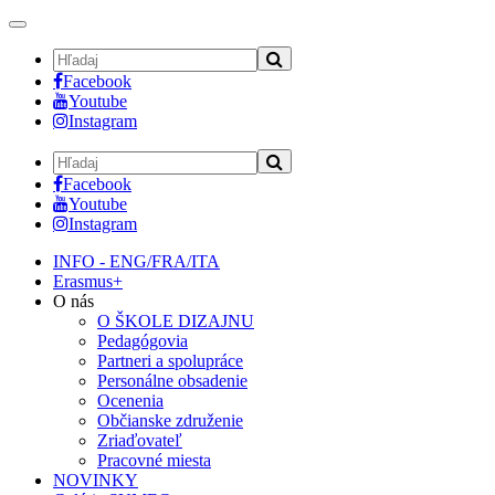
Toggle
navigation
Facebook
Youtube
Instagram
Facebook
Youtube
Instagram
INFO - ENG/FRA/ITA
Erasmus+
O nás
O ŠKOLE DIZAJNU
Pedagógovia
Partneri a spolupráce
Personálne obsadenie
Ocenenia
Občianske združenie
Zriaďovateľ
Pracovné miesta
NOVINKY