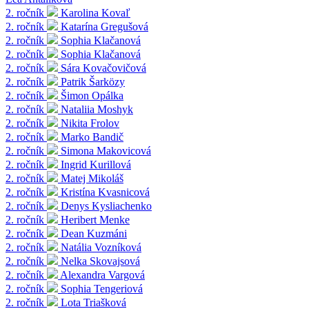
2. ročník
Karolina Kovaľ
2. ročník
Katarína Gregušová
2. ročník
Sophia Klačanová
2. ročník
Sophia Klačanová
2. ročník
Sára Kovačovičová
2. ročník
Patrik Šarközy
2. ročník
Šimon Opálka
2. ročník
Nataliia Moshyk
2. ročník
Nikita Frolov
2. ročník
Marko Bandič
2. ročník
Simona Makovicová
2. ročník
Ingrid Kurillová
2. ročník
Matej Mikoláš
2. ročník
Kristína Kvasnicová
2. ročník
Denys Kysliachenko
2. ročník
Heribert Menke
2. ročník
Dean Kuzmáni
2. ročník
Natália Vozníková
2. ročník
Nelka Skovajsová
2. ročník
Alexandra Vargová
2. ročník
Sophia Tengeriová
2. ročník
Lota Triašková