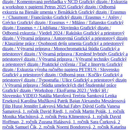
dizajn / Komentovaná prehliadka v NCD
Grafický dizajn / Exkurzia
a workshop v papierni Petrus 2025
Grafický dizajn / Odborná
exkurzia na Bienále umenia v Benátkách
Grafický dizajn / Erasmus
+ / Chaumont / Francúzsko
Grafický dizajn / Erasmus + / Atény /
Grécko
Grafický dizajn / Erasmus + / Miláno / Taliansko
Grafický
dizajn / Erasmus + / Ljubljana / Slovinsko
Grafický dizajn /
Odborná exkurzia / Viedeň 2024 / Rakúsko
Grafický a priestorový
dizajn / Výtvarná príprava / Antonymá
Grafický a priestorový dizajn
/ Klauzúrne práce / Osobnosti dejín umenia
Grafický a priestorový
dizajn / Výtvarná príprava / Monochromatická štúdia
Grafický a
priestorový dizajn / Výtvarná príprava / Kreslené hybridy
Grafický a
priestorový dizajn / Výtvarná príprava / Výtvarné techniky
Grafický
a priestorový dizajn / Praktické cvičenia / Tlač z linorytu
Grafický
dizajn / Exkurzia výroba ručného papiera PETRUS / Slovensko
Grafický a priestorový dizajn / Odborná prax / Kočíky
Grafický a
priestorový dizajn / Typografia / Ulice
Grafický a priestorový dizajn
/ Výtvarná príprava / Štúdia umeleckých diel
Študentské práce
Grafický dizajn / Workshop / EkoFarma 2023 / Velký lél /
Slovensko
VIDEO
Natália Marošová
Terézia Šamková
Lenka
Erseková
Karolína Mužíková
Patrik Bajan
Alexandra Meszárosová
Filip Huraj
Jennifer Lakyová
Michal Fabry
Dávid Goffa
Vanesa
Šamajová, 1. ročník
David Riedl, 1. ročník
Martin Polák, 1. ročník
Monika Machútová, 2. ročník
Petra Klimentová, 1. ročník
David
Hoffman, 2. ročník
Zuzana Halásová, 1. ročník
Sara Čurková, 2
ročník
Samuel Čík, 2. ročník
Noemi Bondorová, 2. ročník
Katarína