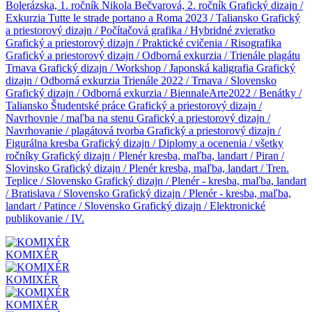
Bolerázska, 1. ročník
Nikola Bečvarová, 2. ročník
Grafický dizajn /
Exkurzia Tutte le strade portano a Roma 2023 / Taliansko
Grafický
a priestorový dizajn / Počítačová grafika / Hybridné zvieratko
Grafický a priestorový dizajn / Praktické cvičenia / Risografika
Grafický a priestorový dizajn / Odborná exkurzia / Trienále plagátu
Trnava
Grafický dizajn / Workshop / Japonská kaligrafia
Grafický
dizajn / Odborná exkurzia Trienále 2022 / Trnava / Slovensko
Grafický dizajn / Odborná exkurzia / BiennaleArte2022 / Benátky /
Taliansko
Študentské práce
Grafický a priestorový dizajn /
Navrhovnie / maľba na stenu
Grafický a priestorový dizajn /
Navrhovanie / plagátová tvorba
Grafický a priestorový dizajn /
Figurálna kresba
Grafický dizajn / Diplomy a ocenenia / všetky
ročníky
Grafický dizajn / Plenér kresba, maľba, landart / Piran /
Slovinsko
Grafický dizajn / Plenér kresba, maľba, landart / Tren.
Teplice / Slovensko
Grafický dizajn / Plenér - kresba, maľba, landart
/ Bratislava / Slovensko
Grafický dizajn / Plenér - kresba, maľba,
landart / Patince / Slovensko
Grafický dizajn / Elektronické
publikovanie / IV.
KOMIXÉR
KOMIXÉR
KOMIXÉR