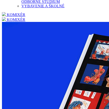
ODBORNÉ ŠTÚDIUM
VYBAVENIE A ŠKOLNÉ
KOMIXÉR
KOMIXÉR