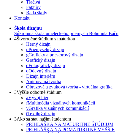
Tlačivá
Faktúry
Rada školy
Kontakt
Škola dizajnu
Súkromná škola umeleckého priemyslu Bohumila Baču
4
Štvorročné štúdium s maturitou
Herný dizajn
p
Priemyselný dizajn
g
Grafický a priestorový dizajn
Grafický dizajn
d
Fotografický dizajn
o
Odevný dizajn
Dizajn interiéru
Animovaná tvorba
Obrazová a zvuková tvorba - virtuálna grafika
3
Vyššie odborné štúdium
a
Vývoj hier
f
Multimédiá vizuálnych komunikácií
v
Grafika vizuálnych komunikácií
t
Textilný dizajn
3
Ako sa stať našim študentom
PRIHLÁŠKA NA MATURITNÉ ŠTÚDIUM
PRIHLÁŠKA NA POMATURITNÉ VYŠŠIE