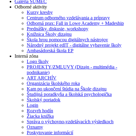
Galéria SUMEC
Odborné aktivity
Kurzy kresby
Centrum odborného vzdelávania a prípravy
Odborná prax: Fall in Lowe Academy + Madeship
Prednášky, diskusie, workshopy
Knižnica Školy dizajnu
Škola hrou pomocou digitálnych nástrojov
Národný projekt edIT - digitálne vybavenie školy
Ambasádorská škola EP
Interná zóna
Logo školy
PROJEKTY/ZMLUVY (Dizajn - multimédia -
podnikanie)
ART ARCHÍV
Organizácia školského roka
Kam po ukončení štúdia na Škole dizajnu
Študijná poradkyňa a školská psychologička
Školský poriadok
Login
Rozvrh hodín
Žiacka knižka
Správa o výchovno-vzdelávacích výsledkoch
Oznamy
Poskytovanie informácií