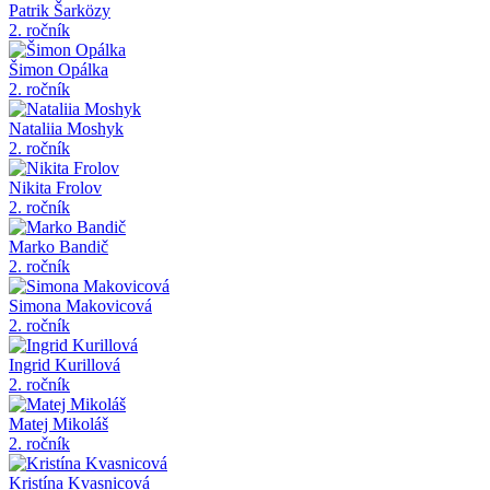
Patrik Šarközy
2. ročník
Šimon Opálka
2. ročník
Nataliia Moshyk
2. ročník
Nikita Frolov
2. ročník
Marko Bandič
2. ročník
Simona Makovicová
2. ročník
Ingrid Kurillová
2. ročník
Matej Mikoláš
2. ročník
Kristína Kvasnicová