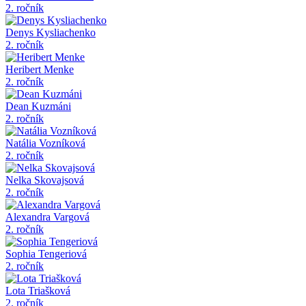
2. ročník
Denys Kysliachenko
2. ročník
Heribert Menke
2. ročník
Dean Kuzmáni
2. ročník
Natália Vozníková
2. ročník
Nelka Skovajsová
2. ročník
Alexandra Vargová
2. ročník
Sophia Tengeriová
2. ročník
Lota Triašková
2. ročník