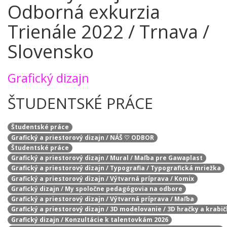
Odborná exkurzia
Trienále 2022 / Trnava /
Slovensko
Grafický dizajn
ŠTUDENTSKÉ PRÁCE
Študentské práce
Grafický a priestorový dizajn / NÁŠ ♡ ODBOR
Študentské práce
Grafický a priestorový dizajn / Mural / Maľba pre Gawaplast
Grafický a priestorový dizajn / Typografia / Typografická mriežka
Grafický a priestorový dizajn / Výtvarná príprava / Komix
Grafický dizajn / My spoločne pedagógovia na odbore
Grafický a priestorový dizajn / Výtvarná príprava / Maľba
Grafický a priestorový dizajn / 3D modelovanie / 3D hračky a krabi
Grafický dizajn / Konzultácie k talentovkám 2026