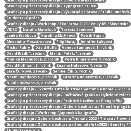
Grafický a priestorový dizajn / Odborná prax / Kočíky
Grafický a priestorový dizajn / Typografia / Ulice
Grafický a priestorový dizajn / Výtvarná príprava / Štúdia umelecký
Študentské práce
Grafický dizajn / Workshop / EkoFarma 2023 / Velký lél / Slovensko
VIDEO
Natália Marošová
Terézia Šamková
Lenka Erseková
Karolína Mužíková
Patrik Bajan
Alexandra Meszárosová
Filip Huraj
Jennifer Lakyová
Michal Fabry
Dávid Goffa
Vanesa Šamajová, 1. ročník
David Riedl, 1. ročník
Martin Polák, 1. ročník
Monika Machútová, 2. ročník
Petra Klimentová, 1. ročník
David Hoffman, 2. ročník
Zuzana Halásová, 1. ročník
Sara Čurková, 2 ročník
Samuel Čík, 2. ročník
Noemi Bondorová, 2. ročník
Katarína Bolerázska, 1. ročník
Nikola Bečvarová, 2. ročník
Grafický dizajn / Exkurzia Tutte le strade portano a Roma 2023 / T
Grafický a priestorový dizajn / Počítačová grafika / Hybridné zvier
Grafický a priestorový dizajn / Praktické cvičenia / Risografika
Grafický a priestorový dizajn / Odborná exkurzia / Trienále plagát
Grafický dizajn / Workshop / Japonská kaligrafia
Grafický dizajn / Odborná exkurzia Trienále 2022 / Trnava / Sloven
Grafický dizajn / Odborná exkurzia / BiennaleArte2022 / Benátky / 
Študentské práce