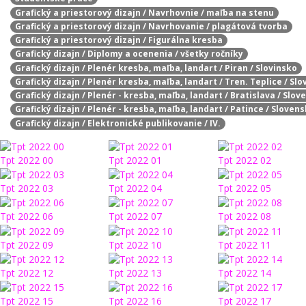
Grafický a priestorový dizajn / Navrhovnie / maľba na stenu
Grafický a priestorový dizajn / Navrhovanie / plagátová tvorba
Grafický a priestorový dizajn / Figurálna kresba
Grafický dizajn / Diplomy a ocenenia / všetky ročníky
Grafický dizajn / Plenér kresba, maľba, landart / Piran / Slovinsko
Grafický dizajn / Plenér kresba, maľba, landart / Tren. Teplice / Sl
Grafický dizajn / Plenér - kresba, maľba, landart / Bratislava / Slo
Grafický dizajn / Plenér - kresba, maľba, landart / Patince / Sloven
Grafický dizajn / Elektronické publikovanie / IV.
Tpt 2022 00
Tpt 2022 01
Tpt 2022 02
Tpt 2022 03
Tpt 2022 04
Tpt 2022 05
Tpt 2022 06
Tpt 2022 07
Tpt 2022 08
Tpt 2022 09
Tpt 2022 10
Tpt 2022 11
Tpt 2022 12
Tpt 2022 13
Tpt 2022 14
Tpt 2022 15
Tpt 2022 16
Tpt 2022 17