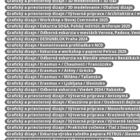
Grafický a priestorový dizajn / 3D modelovanie / 3D tlač
Grafický a priestorový dizajn / 3D modelovanie / Obalový dizajn
Grafický a priestorový dizajn / Výtvarná príprava / Architektúra / 
Graficky dizajn / Workshop v Novej Cvernovke 2025
Grafický dizajn / Exkurzia SOGA, Poľský inštitút, Artforum 2025
Grafický dizajn / Odborná exkurzia v mestách Verona, Padova, Ven
Grafický dizajn / DESIGNBLOK Praha 2024
Grafický dizajn / Komentovaná prehliadka v NCD
Grafický dizajn / Exkurzia a workshop v papierni Petrus 2025
Grafický dizajn / Odborná exkurzia na Bienále umenia v Benátkách
Grafický dizajn / Erasmus + / Chaumont / Francúzsko
Grafický dizajn / Erasmus + / Atény / Grécko
Grafický dizajn / Erasmus + / Miláno / Taliansko
Grafický dizajn / Erasmus + / Ljubljana / Slovinsko
Grafický dizajn / Odborná exkurzia / Viedeň 2024 / Rakúsko
Grafický a priestorový dizajn / Výtvarná príprava / Antonymá
Grafický a priestorový dizajn / Klauzúrne práce / Osobnosti dejín 
Grafický a priestorový dizajn / Výtvarná príprava / Monochromatic
Grafický a priestorový dizajn / Výtvarná príprava / Kreslené hybrid
Grafický a priestorový dizajn / Výtvarná príprava / Výtvarné techn
Grafický a priestorový dizajn / Praktické cvičenia / Tlač z linorytu
Grafický dizajn / Exkurzia výroba ručného papiera PETRUS / Sloven