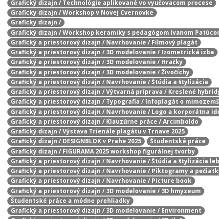
Grafický dizajn / Technológie aplikované vo vyučovacom procese
Graficky dizajn / Workshop v Novej Cvernovke
Graficky dizajn /
Grafický dizajn / Workshop keramiky s pedagógom Ivanom Patúc
Grafický a priestorový dizajn / Navrhovanie / Filmový plagát
Grafický a priestorový dizajn / 3D modelovanie / Izometrická izba
Grafický a priestorový dizajn / 3D modelovanie / Hračky
Grafický a priestorový dizajn / 3D modelovanie / Živočíchy
Grafický a priestorový dizajn / Navrhovanie / Štúdia a štylizácia
Grafický a priestorový dizajn / Výtvarná príprava / Kreslené hybrid
Grafický a priestorový dizajn / Typografia / Infoplagát o mimozem
Grafický a priestorový dizajn / Navrhovanie / Logo a korporátna id
Grafický a priestorový dizajn / Klauzúrne práce / Arcimboldo
Grafický dizajn / Výstava Trienále plagátu v Trnave 2025
Grafický dizajn / DESIGNBLOK v Prahe 2025
Študentské práce
Grafický dizajn / FIGURAMA 2025 workshop figurálnej tvorby
Grafický a priestorový dizajn / Navrhovanie / Štúdia a štylizácia le
Grafický a priestorový dizajn / Navrhovanie / Piktogramy a pečiatk
Grafický a priestorový dizajn / Navrhovanie / Picture book
Grafický a priestorový dizajn / 3D modelovanie / 3D hmyzeum
Študentské práce a módne prehliadky
Grafický a priestorový dizajn / 3D modelovanie / Environment