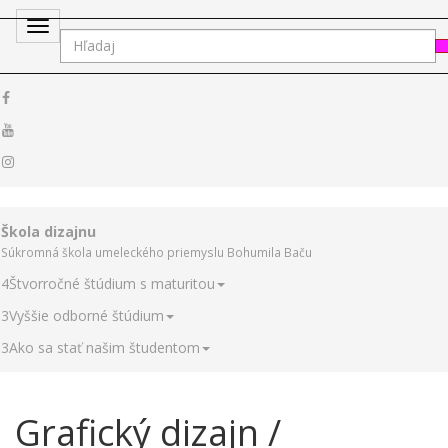
Toggle
navigation
Škola dizajnu
Súkromná škola umeleckého priemyslu Bohumila Baču
4
Štvorročné štúdium s maturitou
3
Vyššie odborné štúdium
3
Ako sa stať našim študentom
Grafický dizajn /