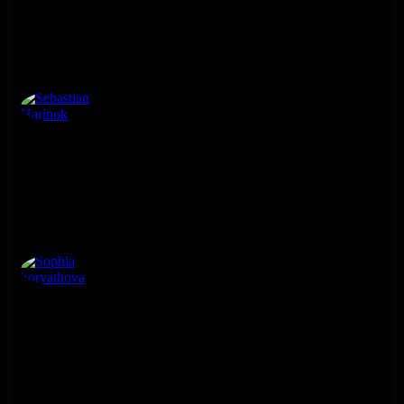
Sebastian Harinok
Sophia horvathova