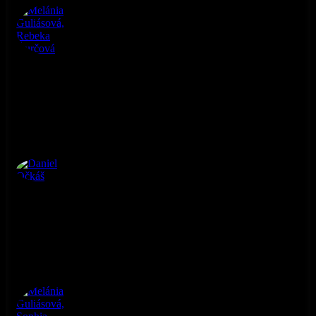
Melánia Guliásová, Rebeka Ďurčová
Daniel Očkáš