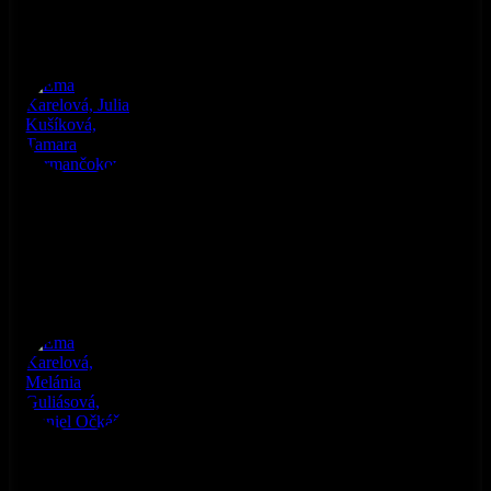
Ema Karelová, Julia Kušíková, Tamara Furmančoková
Ema Karelová, Melánia Guliásová, Daniel Očkáš