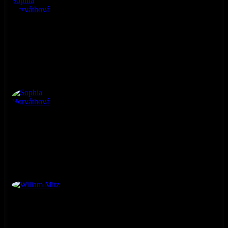
Melánia Guliásová, Sophia Horváthová
Sophia Horváthová
Wiliam Mitz