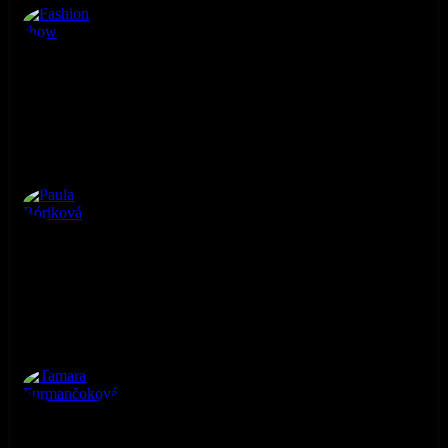
Fashion show
Paula Bóriková
Tamara Furmančoková