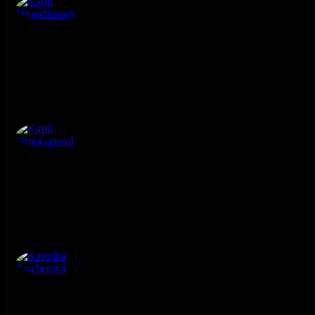
Karin Hrončiaková
4. ročník
Karin Hrončiaková
4. ročník
Karolína Rischerová
4. ročník