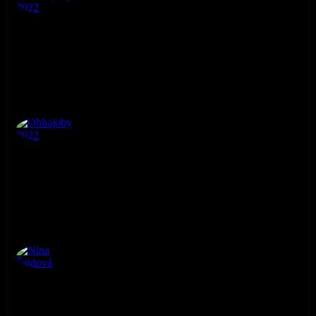
Obhajoby 2022
4. ročník
Obhajoby 2022
4. ročník
Nina Šajdová
4. ročník