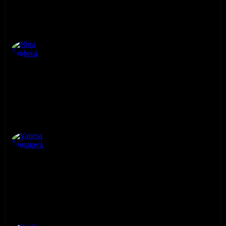
Nina Šajdová
4. ročník
Vanesa Šamajová
4. ročník