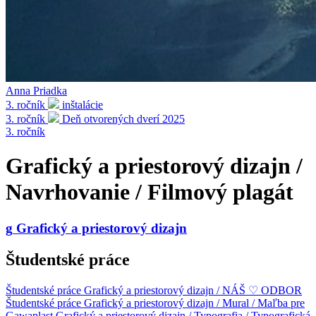
Anna Priadka
3. ročník
inštalácie
3. ročník
Deň otvorených dverí 2025
3. ročník
Grafický a priestorový dizajn /
Navrhovanie / Filmový plagát
g
Grafický a priestorový dizajn
Študentské práce
Študentské práce
Grafický a priestorový dizajn / NÁŠ ♡ ODBOR
Študentské práce
Grafický a priestorový dizajn / Mural / Maľba pre
Gawaplast
Grafický a priestorový dizajn / Typografia / Typografická