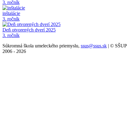
3. ročník
inštalácie
3. ročník
Deň otvorených dverí 2025
3. ročník
Súkromná škola umeleckého priemyslu,
ssus@ssus.sk
| © SŠUP
2006 - 2026