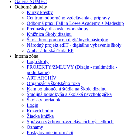
Galéria SUMEC
Odborné aktivity
Kurzy kresby
Centrum odborného vzdelávania a prípravy
Odborná prax: Fall in Lowe Academy + Madeship
Prednášky, diskusie, workshopy
Knižnica Školy dizajnu
Škola hrou pomocou digitálnych nástrojov
Národný projekt edIT - digitálne vybavenie školy
Ambasádorská škola EP
Interná zóna
Logo školy
PROJEKTY/ZMLUVY (Dizajn - multimédia -
podnikanie)
ART ARCHÍV
Organizácia školského roka
Kam po ukončení štúdia na Škole dizajnu
Študijná poradkyňa a školská psychologička
Školský poriadok
Login
Rozvrh hodín
Žiacka knižka
Správa o výchovno-vzdelávacích výsledkoch
Oznamy
Poskytovanie informácií