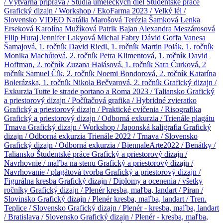
/ Výtvarná príprava / Štúdia umeleckých diel
Študentské práce
Grafický dizajn / Workshop / EkoFarma 2023 / Velký lél /
Slovensko
VIDEO
Natália Marošová
Terézia Šamková
Lenka
Erseková
Karolína Mužíková
Patrik Bajan
Alexandra Meszárosová
Filip Huraj
Jennifer Lakyová
Michal Fabry
Dávid Goffa
Vanesa
Šamajová, 1. ročník
David Riedl, 1. ročník
Martin Polák, 1. ročník
Monika Machútová, 2. ročník
Petra Klimentová, 1. ročník
David
Hoffman, 2. ročník
Zuzana Halásová, 1. ročník
Sara Čurková, 2
ročník
Samuel Čík, 2. ročník
Noemi Bondorová, 2. ročník
Katarína
Bolerázska, 1. ročník
Nikola Bečvarová, 2. ročník
Grafický dizajn /
Exkurzia Tutte le strade portano a Roma 2023 / Taliansko
Grafický
a priestorový dizajn / Počítačová grafika / Hybridné zvieratko
Grafický a priestorový dizajn / Praktické cvičenia / Risografika
Grafický a priestorový dizajn / Odborná exkurzia / Trienále plagátu
Trnava
Grafický dizajn / Workshop / Japonská kaligrafia
Grafický
dizajn / Odborná exkurzia Trienále 2022 / Trnava / Slovensko
Grafický dizajn / Odborná exkurzia / BiennaleArte2022 / Benátky /
Taliansko
Študentské práce
Grafický a priestorový dizajn /
Navrhovnie / maľba na stenu
Grafický a priestorový dizajn /
Navrhovanie / plagátová tvorba
Grafický a priestorový dizajn /
Figurálna kresba
Grafický dizajn / Diplomy a ocenenia / všetky
ročníky
Grafický dizajn / Plenér kresba, maľba, landart / Piran /
Slovinsko
Grafický dizajn / Plenér kresba, maľba, landart / Tren.
Teplice / Slovensko
Grafický dizajn / Plenér - kresba, maľba, landart
/ Bratislava / Slovensko
Grafický dizajn / Plenér - kresba, maľba,