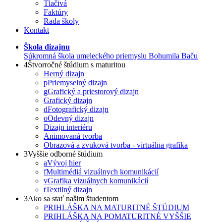
Tlačivá
Faktúry
Rada školy
Kontakt
Škola dizajnu
Súkromná škola umeleckého priemyslu Bohumila Baču
4
Štvorročné štúdium s maturitou
Herný dizajn
p
Priemyselný dizajn
g
Grafický a priestorový dizajn
Grafický dizajn
d
Fotografický dizajn
o
Odevný dizajn
Dizajn interiéru
Animovaná tvorba
Obrazová a zvuková tvorba - virtuálna grafika
3
Vyššie odborné štúdium
a
Vývoj hier
f
Multimédiá vizuálnych komunikácií
v
Grafika vizuálnych komunikácií
t
Textilný dizajn
3
Ako sa stať našim študentom
PRIHLÁŠKA NA MATURITNÉ ŠTÚDIUM
PRIHLÁŠKA NA POMATURITNÉ VYŠŠIE