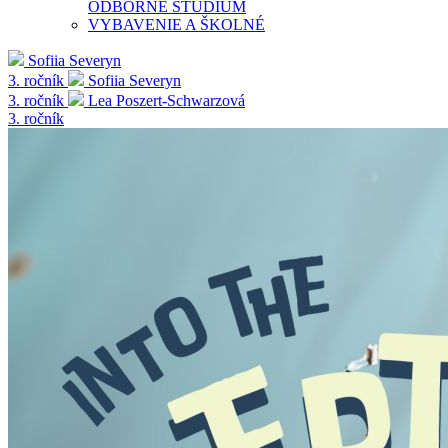
ODBORNÉ ŠTÚDIUM
VYBAVENIE A ŠKOLNÉ
Sofiia Severyn
3. ročník
Sofiia Severyn
3. ročník
Lea Poszert-Schwarzová
3. ročník