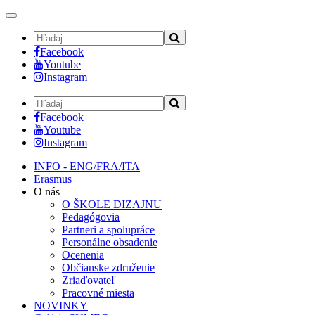
Toggle
navigation
Facebook
Youtube
Instagram
Facebook
Youtube
Instagram
INFO - ENG/FRA/ITA
Erasmus+
O nás
O ŠKOLE DIZAJNU
Pedagógovia
Partneri a spolupráce
Personálne obsadenie
Ocenenia
Občianske združenie
Zriaďovateľ
Pracovné miesta
NOVINKY