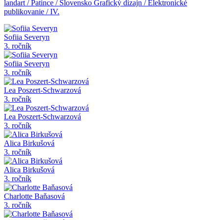
landart / Patince / Slovensko
Grafický dizajn / Elektronické
publikovanie / IV.
Sofiia Severyn
3. ročník
Sofiia Severyn
3. ročník
Lea Poszert-Schwarzová
3. ročník
Lea Poszert-Schwarzová
3. ročník
Alica Birkušová
3. ročník
Alica Birkušová
3. ročník
Charlotte Baňasová
3. ročník