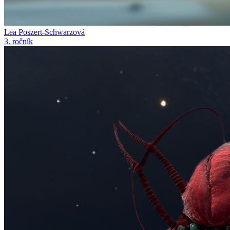
Lea Poszert-Schwarzová
3. ročník