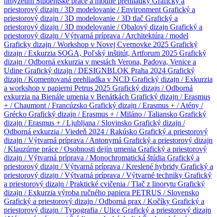
hmyzeum
Študentské práce a módne prehliadky
Grafický a
priestorový dizajn / 3D modelovanie / Environment
Grafický a
priestorový dizajn / 3D modelovanie / 3D tlač
Grafický a
priestorový dizajn / 3D modelovanie / Obalový dizajn
Grafický a
priestorový dizajn / Výtvarná príprava / Architektúra / model
Graficky dizajn / Workshop v Novej Cvernovke 2025
Grafický
dizajn / Exkurzia SOGA, Poľský inštitút, Artforum 2025
Grafický
dizajn / Odborná exkurzia v mestách Verona, Padova, Venice a
Udine
Grafický dizajn / DESIGNBLOK Praha 2024
Grafický
dizajn / Komentovaná prehliadka v NCD
Grafický dizajn / Exkurzia
a workshop v papierni Petrus 2025
Grafický dizajn / Odborná
exkurzia na Bienále umenia v Benátkách
Grafický dizajn / Erasmus
+ / Chaumont / Francúzsko
Grafický dizajn / Erasmus + / Atény /
Grécko
Grafický dizajn / Erasmus + / Miláno / Taliansko
Grafický
dizajn / Erasmus + / Ljubljana / Slovinsko
Grafický dizajn /
Odborná exkurzia / Viedeň 2024 / Rakúsko
Grafický a priestorový
dizajn / Výtvarná príprava / Antonymá
Grafický a priestorový dizajn
/ Klauzúrne práce / Osobnosti dejín umenia
Grafický a priestorový
dizajn / Výtvarná príprava / Monochromatická štúdia
Grafický a
priestorový dizajn / Výtvarná príprava / Kreslené hybridy
Grafický a
priestorový dizajn / Výtvarná príprava / Výtvarné techniky
Grafický
a priestorový dizajn / Praktické cvičenia / Tlač z linorytu
Grafický
dizajn / Exkurzia výroba ručného papiera PETRUS / Slovensko
Grafický a priestorový dizajn / Odborná prax / Kočíky
Grafický a
priestorový dizajn / Typografia / Ulice
Grafický a priestorový dizajn