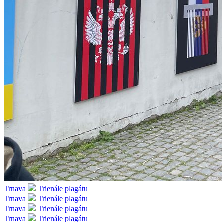
Trnava
Trienále plagátu
Trnava
Trienále plagátu
Trnava
Trienále plagátu
Trnava
Trienále plagátu