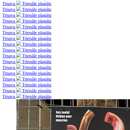
Trnava
Trienále plagátu
Trnava
Trienále plagátu
Trnava
Trienále plagátu
Trnava
Trienále plagátu
Trnava
Trienále plagátu
Trnava
Trienále plagátu
Trnava
Trienále plagátu
Trnava
Trienále plagátu
Trnava
Trienále plagátu
Trnava
Trienále plagátu
Trnava
Trienále plagátu
Trnava
Trienále plagátu
Trnava
Trienále plagátu
Trnava
Trienále plagátu
Trnava
Trienále plagátu
Trnava
Trienále plagátu
Trnava
Trienále plagátu