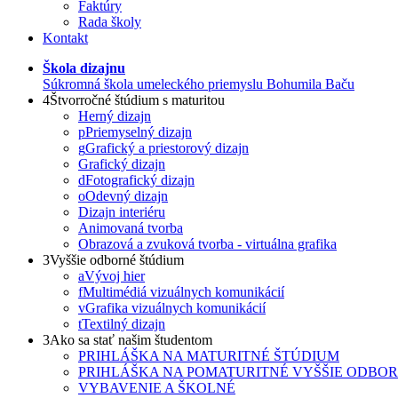
Faktúry
Rada školy
Kontakt
Škola dizajnu
Súkromná škola umeleckého priemyslu Bohumila Baču
4
Štvorročné štúdium s maturitou
Herný dizajn
p
Priemyselný dizajn
g
Grafický a priestorový dizajn
Grafický dizajn
d
Fotografický dizajn
o
Odevný dizajn
Dizajn interiéru
Animovaná tvorba
Obrazová a zvuková tvorba - virtuálna grafika
3
Vyššie odborné štúdium
a
Vývoj hier
f
Multimédiá vizuálnych komunikácií
v
Grafika vizuálnych komunikácií
t
Textilný dizajn
3
Ako sa stať našim študentom
PRIHLÁŠKA NA MATURITNÉ ŠTÚDIUM
PRIHLÁŠKA NA POMATURITNÉ VYŠŠIE ODBO
VYBAVENIE A ŠKOLNÉ