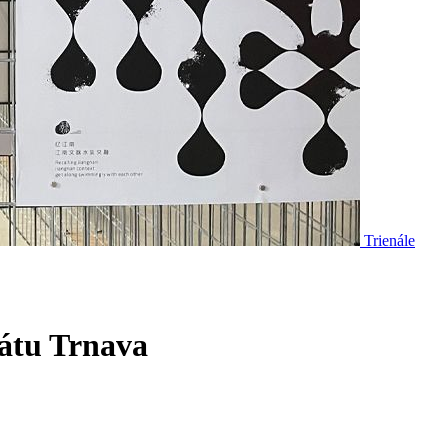
Trienále
gátu Trnava