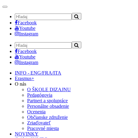
Toggle
navigation
Facebook
Youtube
Instagram
Facebook
Youtube
Instagram
INFO - ENG/FRA/ITA
Erasmus+
O nás
O ŠKOLE DIZAJNU
Pedagógovia
Partneri a spolupráce
Personálne obsadenie
Ocenenia
Občianske združenie
Zriaďovateľ
Pracovné miesta
NOVINKY