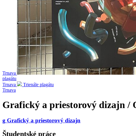
Trnava
plagátu
Trnava
Trienále plagátu
Trnava
Grafický a priestorový dizajn /
g
Grafický a priestorový dizajn
Študentské práce