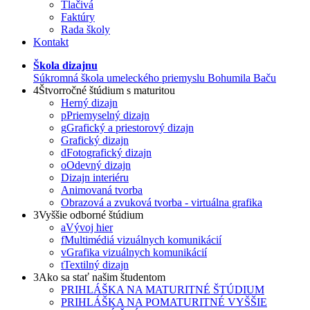
Tlačivá
Faktúry
Rada školy
Kontakt
Škola dizajnu
Súkromná škola umeleckého priemyslu Bohumila Baču
4
Štvorročné štúdium s maturitou
Herný dizajn
p
Priemyselný dizajn
g
Grafický a priestorový dizajn
Grafický dizajn
d
Fotografický dizajn
o
Odevný dizajn
Dizajn interiéru
Animovaná tvorba
Obrazová a zvuková tvorba - virtuálna grafika
3
Vyššie odborné štúdium
a
Vývoj hier
f
Multimédiá vizuálnych komunikácií
v
Grafika vizuálnych komunikácií
t
Textilný dizajn
3
Ako sa stať našim študentom
PRIHLÁŠKA NA MATURITNÉ ŠTÚDIUM
PRIHLÁŠKA NA POMATURITNÉ VYŠŠIE