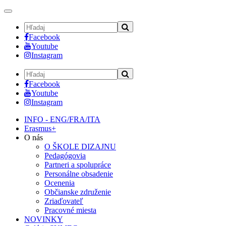
Toggle
navigation
Facebook
Youtube
Instagram
Facebook
Youtube
Instagram
INFO - ENG/FRA/ITA
Erasmus+
O nás
O ŠKOLE DIZAJNU
Pedagógovia
Partneri a spolupráce
Personálne obsadenie
Ocenenia
Občianske združenie
Zriaďovateľ
Pracovné miesta
NOVINKY