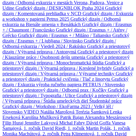
dizajn / Odborná exkurzia v mestách Verona, Padova, Venice a
Udine
Grafický dizajn / DESIGNBLOK Praha 2024
Grafický
dizajn / Komentovaná prehliadka v NCD
Grafický dizajn / Exkurzia
a workshop v papierni Petrus 2025
Grafický dizajn / Odborná
exkurzia na Bienále umenia v Benátkách
Grafický dizajn / Erasmus
+ / Chaumont / Francúzsko
Grafický dizajn / Erasmus + / Atény /
Grécko
Grafický dizajn / Erasmus + / Miláno / Taliansko
Grafický
dizajn / Erasmus + / Ljubljana / Slovinsko
Grafický dizajn /
Odborná exkurzia / Viedeň 2024 / Rakúsko
Grafický a priestorový
dizajn / Výtvarná príprava / Antonymá
Grafický a priestorový dizajn
/ Klauzúrne práce / Osobnosti dejín umenia
Grafický a priestorový
dizajn / Výtvarná príprava / Monochromatická štúdia
Grafický a
priestorový dizajn / Výtvarná príprava / Kreslené hybridy
Grafický a
priestorový dizajn / Výtvarná príprava / Výtvarné techniky
Grafický
a priestorový dizajn / Praktické cvičenia / Tlač z linorytu
Grafický
dizajn / Exkurzia výroba ručného papiera PETRUS / Slovensko
Grafický a priestorový dizajn / Odborná prax / Kočíky
Grafický a
priestorový dizajn / Typografia / Ulice
Grafický a priestorový dizajn
/ Výtvarná príprava / Štúdia umeleckých diel
Študentské práce
Grafický dizajn / Workshop / EkoFarma 2023 / Velký lél /
Slovensko
VIDEO
Natália Marošová
Terézia Šamková
Lenka
Erseková
Karolína Mužíková
Patrik Bajan
Alexandra Meszárosová
Filip Huraj
Jennifer Lakyová
Michal Fabry
Dávid Goffa
Vanesa
Šamajová, 1. ročník
David Riedl, 1. ročník
Martin Polák, 1. ročník
Monika Machútová, 2. ročník
Petra Klimentová, 1. ročník
David