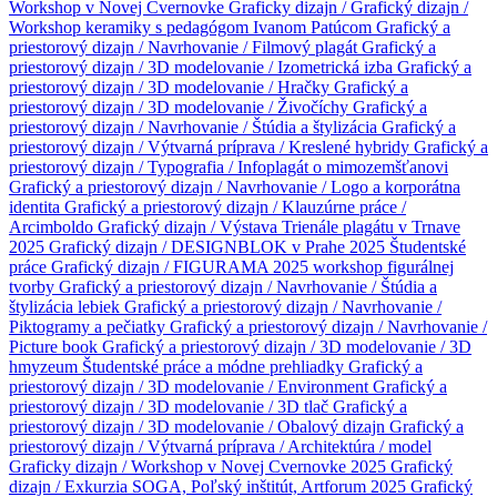
Workshop v Novej Cvernovke
Graficky dizajn /
Grafický dizajn /
Workshop keramiky s pedagógom Ivanom Patúcom
Grafický a
priestorový dizajn / Navrhovanie / Filmový plagát
Grafický a
priestorový dizajn / 3D modelovanie / Izometrická izba
Grafický a
priestorový dizajn / 3D modelovanie / Hračky
Grafický a
priestorový dizajn / 3D modelovanie / Živočíchy
Grafický a
priestorový dizajn / Navrhovanie / Štúdia a štylizácia
Grafický a
priestorový dizajn / Výtvarná príprava / Kreslené hybridy
Grafický a
priestorový dizajn / Typografia / Infoplagát o mimozemšťanovi
Grafický a priestorový dizajn / Navrhovanie / Logo a korporátna
identita
Grafický a priestorový dizajn / Klauzúrne práce /
Arcimboldo
Grafický dizajn / Výstava Trienále plagátu v Trnave
2025
Grafický dizajn / DESIGNBLOK v Prahe 2025
Študentské
práce
Grafický dizajn / FIGURAMA 2025 workshop figurálnej
tvorby
Grafický a priestorový dizajn / Navrhovanie / Štúdia a
štylizácia lebiek
Grafický a priestorový dizajn / Navrhovanie /
Piktogramy a pečiatky
Grafický a priestorový dizajn / Navrhovanie /
Picture book
Grafický a priestorový dizajn / 3D modelovanie / 3D
hmyzeum
Študentské práce a módne prehliadky
Grafický a
priestorový dizajn / 3D modelovanie / Environment
Grafický a
priestorový dizajn / 3D modelovanie / 3D tlač
Grafický a
priestorový dizajn / 3D modelovanie / Obalový dizajn
Grafický a
priestorový dizajn / Výtvarná príprava / Architektúra / model
Graficky dizajn / Workshop v Novej Cvernovke 2025
Grafický
dizajn / Exkurzia SOGA, Poľský inštitút, Artforum 2025
Grafický