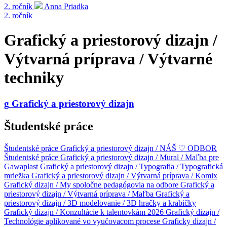
2. ročník
Anna Priadka
2. ročník
Grafický a priestorový dizajn /
Výtvarná príprava / Výtvarné
techniky
g
Grafický a priestorový dizajn
Študentské práce
Študentské práce
Grafický a priestorový dizajn / NÁŠ ♡ ODBOR
Študentské práce
Grafický a priestorový dizajn / Mural / Maľba pre
Gawaplast
Grafický a priestorový dizajn / Typografia / Typografická
mriežka
Grafický a priestorový dizajn / Výtvarná príprava / Komix
Grafický dizajn / My spoločne pedagógovia na odbore
Grafický a
priestorový dizajn / Výtvarná príprava / Maľba
Grafický a
priestorový dizajn / 3D modelovanie / 3D hračky a krabičky
Grafický dizajn / Konzultácie k talentovkám 2026
Grafický dizajn /
Technológie aplikované vo vyučovacom procese
Graficky dizajn /