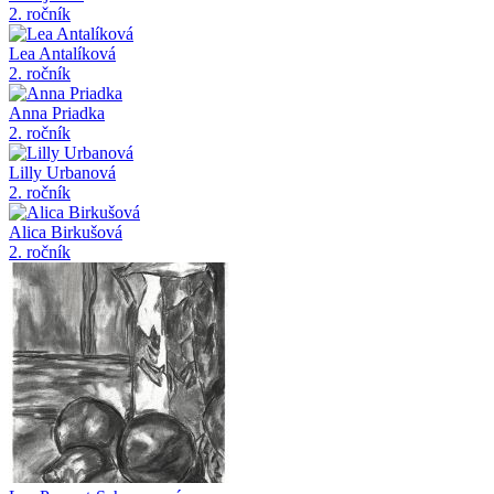
2. ročník
Lea Antalíková
2. ročník
Anna Priadka
2. ročník
Lilly Urbanová
2. ročník
Alica Birkušová
2. ročník