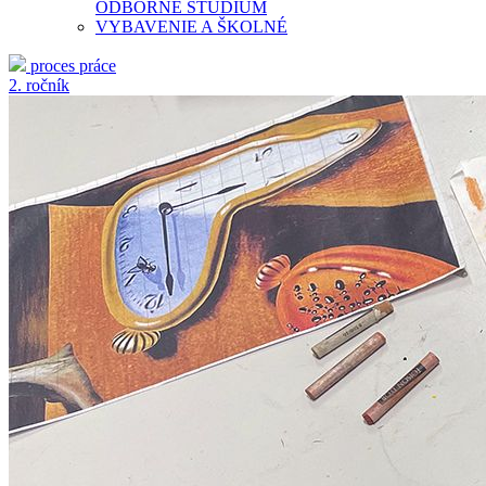
ODBORNÉ ŠTÚDIUM
VYBAVENIE A ŠKOLNÉ
proces práce
2. ročník