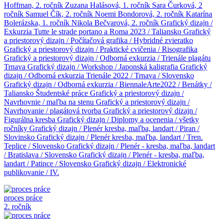
Hoffman, 2. ročník
Zuzana Halásová, 1. ročník
Sara Čurková, 2
ročník
Samuel Čík, 2. ročník
Noemi Bondorová, 2. ročník
Katarína
Bolerázska, 1. ročník
Nikola Bečvarová, 2. ročník
Grafický dizajn /
Exkurzia Tutte le strade portano a Roma 2023 / Taliansko
Grafický
a priestorový dizajn / Počítačová grafika / Hybridné zvieratko
Grafický a priestorový dizajn / Praktické cvičenia / Risografika
Grafický a priestorový dizajn / Odborná exkurzia / Trienále plagátu
Trnava
Grafický dizajn / Workshop / Japonská kaligrafia
Grafický
dizajn / Odborná exkurzia Trienále 2022 / Trnava / Slovensko
Grafický dizajn / Odborná exkurzia / BiennaleArte2022 / Benátky /
Taliansko
Študentské práce
Grafický a priestorový dizajn /
Navrhovnie / maľba na stenu
Grafický a priestorový dizajn /
Navrhovanie / plagátová tvorba
Grafický a priestorový dizajn /
Figurálna kresba
Grafický dizajn / Diplomy a ocenenia / všetky
ročníky
Grafický dizajn / Plenér kresba, maľba, landart / Piran /
Slovinsko
Grafický dizajn / Plenér kresba, maľba, landart / Tren.
Teplice / Slovensko
Grafický dizajn / Plenér - kresba, maľba, landart
/ Bratislava / Slovensko
Grafický dizajn / Plenér - kresba, maľba,
landart / Patince / Slovensko
Grafický dizajn / Elektronické
publikovanie / IV.
proces práce
2. ročník