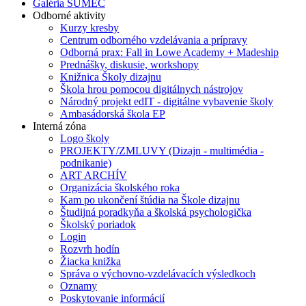
Galéria SUMEC
Odborné aktivity
Kurzy kresby
Centrum odborného vzdelávania a prípravy
Odborná prax: Fall in Lowe Academy + Madeship
Prednášky, diskusie, workshopy
Knižnica Školy dizajnu
Škola hrou pomocou digitálnych nástrojov
Národný projekt edIT - digitálne vybavenie školy
Ambasádorská škola EP
Interná zóna
Logo školy
PROJEKTY/ZMLUVY (Dizajn - multimédia -
podnikanie)
ART ARCHÍV
Organizácia školského roka
Kam po ukončení štúdia na Škole dizajnu
Študijná poradkyňa a školská psychologička
Školský poriadok
Login
Rozvrh hodín
Žiacka knižka
Správa o výchovno-vzdelávacích výsledkoch
Oznamy
Poskytovanie informácií