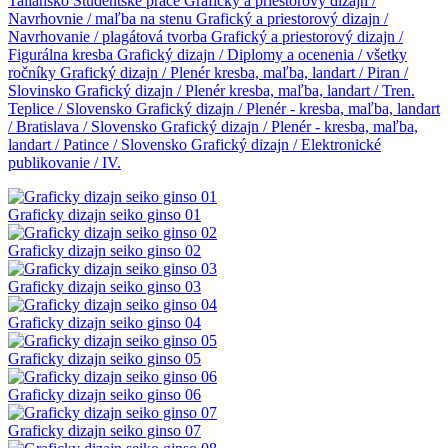
Taliansko
Študentské práce
Grafický a priestorový dizajn /
Navrhovnie / maľba na stenu
Grafický a priestorový dizajn /
Navrhovanie / plagátová tvorba
Grafický a priestorový dizajn /
Figurálna kresba
Grafický dizajn / Diplomy a ocenenia / všetky
ročníky
Grafický dizajn / Plenér kresba, maľba, landart / Piran /
Slovinsko
Grafický dizajn / Plenér kresba, maľba, landart / Tren.
Teplice / Slovensko
Grafický dizajn / Plenér - kresba, maľba, landart
/ Bratislava / Slovensko
Grafický dizajn / Plenér - kresba, maľba,
landart / Patince / Slovensko
Grafický dizajn / Elektronické
publikovanie / IV.
Graficky dizajn seiko ginso 01
Graficky dizajn seiko ginso 02
Graficky dizajn seiko ginso 03
Graficky dizajn seiko ginso 04
Graficky dizajn seiko ginso 05
Graficky dizajn seiko ginso 06
Graficky dizajn seiko ginso 07