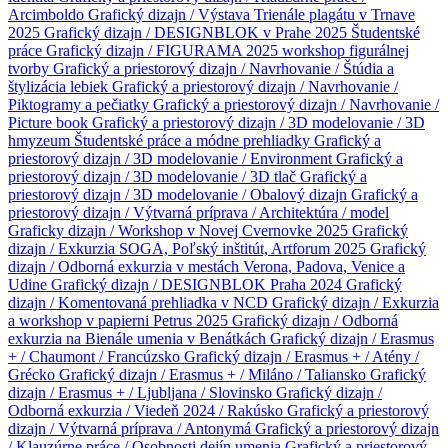
Arcimboldo
Grafický dizajn / Výstava Trienále plagátu v Trnave
2025
Grafický dizajn / DESIGNBLOK v Prahe 2025
Študentské
práce
Grafický dizajn / FIGURAMA 2025 workshop figurálnej
tvorby
Grafický a priestorový dizajn / Navrhovanie / Štúdia a
štylizácia lebiek
Grafický a priestorový dizajn / Navrhovanie /
Piktogramy a pečiatky
Grafický a priestorový dizajn / Navrhovanie /
Picture book
Grafický a priestorový dizajn / 3D modelovanie / 3D
hmyzeum
Študentské práce a módne prehliadky
Grafický a
priestorový dizajn / 3D modelovanie / Environment
Grafický a
priestorový dizajn / 3D modelovanie / 3D tlač
Grafický a
priestorový dizajn / 3D modelovanie / Obalový dizajn
Grafický a
priestorový dizajn / Výtvarná príprava / Architektúra / model
Graficky dizajn / Workshop v Novej Cvernovke 2025
Grafický
dizajn / Exkurzia SOGA, Poľský inštitút, Artforum 2025
Grafický
dizajn / Odborná exkurzia v mestách Verona, Padova, Venice a
Udine
Grafický dizajn / DESIGNBLOK Praha 2024
Grafický
dizajn / Komentovaná prehliadka v NCD
Grafický dizajn / Exkurzia
a workshop v papierni Petrus 2025
Grafický dizajn / Odborná
exkurzia na Bienále umenia v Benátkách
Grafický dizajn / Erasmus
+ / Chaumont / Francúzsko
Grafický dizajn / Erasmus + / Atény /
Grécko
Grafický dizajn / Erasmus + / Miláno / Taliansko
Grafický
dizajn / Erasmus + / Ljubljana / Slovinsko
Grafický dizajn /
Odborná exkurzia / Viedeň 2024 / Rakúsko
Grafický a priestorový
dizajn / Výtvarná príprava / Antonymá
Grafický a priestorový dizajn
/ Klauzúrne práce / Osobnosti dejín umenia
Grafický a priestorový