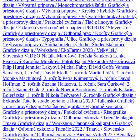
dizajn / Výtvarná príprava / Monochromatická štúdia
Grafický a
priestorový dizajn / Výtvarná príprava / Kreslené hybridy
Grafický a
priestorový dizajn / Výtvarná príprava / Výtvarné techniky
Grafický
a priestorový dizajn / Praktické cvičenia / Tlač z linorytu
Grafický
dizajn / Exkurzia výroba ručného papiera PETRUS / Slovensko
Grafický a priestorový dizajn / Odborná prax / Kočíky
Grafický a
priestorový dizajn / Typografia / Ulice
Grafický a priestorový dizajn
/ Výtvarná príprava / Štúdia umeleckých diel
Študentské práce
Grafický dizajn / Workshop / EkoFarma 2023 / Velký lél /
Slovensko
VIDEO
Natália Marošová
Terézia Šamková
Lenka
Erseková
Karolína Mužíková
Patrik Bajan
Alexandra Meszárosová
Filip Huraj
Jennifer Lakyová
Michal Fabry
Dávid Goffa
Vanesa
Šamajová, 1. ročník
David Riedl, 1. ročník
Martin Polák, 1. ročník
Monika Machútová, 2. ročník
Petra Klimentová, 1. ročník
David
Hoffman, 2. ročník
Zuzana Halásová, 1. ročník
Sara Čurková, 2
ročník
Samuel Čík, 2. ročník
Noemi Bondorová, 2. ročník
Katarína
Bolerázska, 1. ročník
Nikola Bečvarová, 2. ročník
Grafický dizajn /
Exkurzia Tutte le strade portano a Roma 2023 / Taliansko
Grafický
a priestorový dizajn / Počítačová grafika / Hybridné zvieratko
Grafický a priestorový dizajn / Praktické cvičenia / Risografika
Grafický a priestorový dizajn / Odborná exkurzia / Trienále plagátu
Trnava
Grafický dizajn / Workshop / Japonská kaligrafia
Grafický
dizajn / Odborná exkurzia Trienále 2022 / Trnava / Slovensko
Grafický dizajn / Odborná exkurzia / BiennaleArte2022 / Benátky /