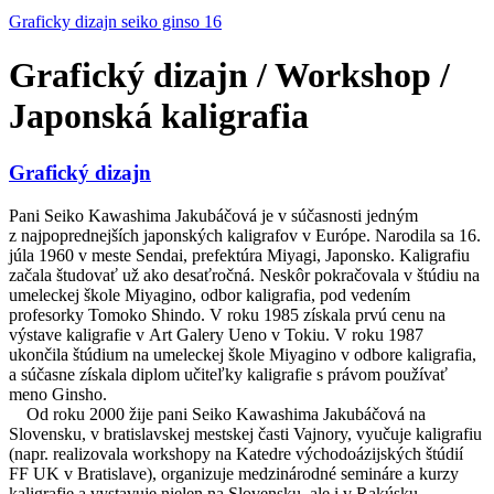
Graficky dizajn seiko ginso 16
Grafický dizajn / Workshop /
Japonská kaligrafia
Grafický dizajn
Pani Seiko Kawashima Jakubáčová je v súčasnosti jedným
z najpoprednejších japonských kaligrafov v Európe. Narodila sa 16.
júla 1960 v meste Sendai, prefektúra Miyagi, Japonsko. Kaligrafiu
začala študovať už ako desaťročná. Neskôr pokračovala v štúdiu na
umeleckej škole Miyagino, odbor kaligrafia, pod vedením
profesorky Tomoko Shindo. V roku 1985 získala prvú cenu na
výstave kaligrafie v Art Galery Ueno v Tokiu. V roku 1987
ukončila štúdium na umeleckej škole Miyagino v odbore kaligrafia,
a súčasne získala diplom učiteľky kaligrafie s právom používať
meno Ginsho.
Od roku 2000 žije pani Seiko Kawashima Jakubáčová na
Slovensku, v bratislavskej mestskej časti Vajnory, vyučuje kaligrafiu
(napr. realizovala workshopy na Katedre východoázijských štúdií
FF UK v Bratislave), organizuje medzinárodné semináre a kurzy
kaligrafie a vystavuje nielen na Slovensku, ale i v Rakúsku