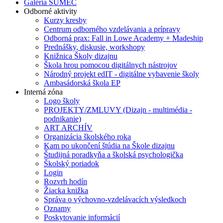
Galéria SUMEC
Odborné aktivity
Kurzy kresby
Centrum odborného vzdelávania a prípravy
Odborná prax: Fall in Lowe Academy + Madeship
Prednášky, diskusie, workshopy
Knižnica Školy dizajnu
Škola hrou pomocou digitálnych nástrojov
Národný projekt edIT - digitálne vybavenie školy
Ambasádorská škola EP
Interná zóna
Logo školy
PROJEKTY/ZMLUVY (Dizajn - multimédia -
podnikanie)
ART ARCHÍV
Organizácia školského roka
Kam po ukončení štúdia na Škole dizajnu
Študijná poradkyňa a školská psychologička
Školský poriadok
Login
Rozvrh hodín
Žiacka knižka
Správa o výchovno-vzdelávacích výsledkoch
Oznamy
Poskytovanie informácií