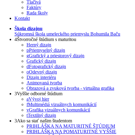
Tlačivá
Faktúry
Rada školy
Kontakt
Škola dizajnu
Súkromná škola umeleckého priemyslu Bohumila Baču
4
Štvorročné štúdium s maturitou
Herný dizajn
p
Priemyselný dizajn
g
Grafický a priestorový dizajn
Grafický dizajn
d
Fotografický dizajn
o
Odevný dizajn
Dizajn interiéru
Animovaná tvorba
Obrazová a zvuková tvorba - virtuálna grafika
3
Vyššie odborné štúdium
a
Vývoj hier
f
Multimédiá vizuálnych komunikácií
v
Grafika vizuálnych komunikácií
t
Textilný dizajn
3
Ako sa stať našim študentom
PRIHLÁŠKA NA MATURITNÉ ŠTÚDIUM
PRIHLÁŠKA NA POMATURITNÉ VYŠŠIE