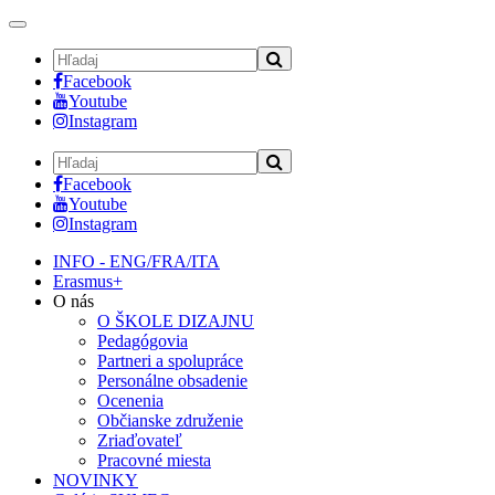
Toggle
navigation
Facebook
Youtube
Instagram
Facebook
Youtube
Instagram
INFO - ENG/FRA/ITA
Erasmus+
O nás
O ŠKOLE DIZAJNU
Pedagógovia
Partneri a spolupráce
Personálne obsadenie
Ocenenia
Občianske združenie
Zriaďovateľ
Pracovné miesta
NOVINKY