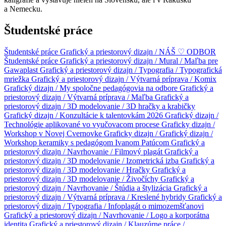
a Nemecku.
Študentské práce
Študentské práce
Grafický a priestorový dizajn / NÁŠ ♡ ODBOR
Študentské práce
Grafický a priestorový dizajn / Mural / Maľba pre
Gawaplast
Grafický a priestorový dizajn / Typografia / Typografická
mriežka
Grafický a priestorový dizajn / Výtvarná príprava / Komix
Grafický dizajn / My spoločne pedagógovia na odbore
Grafický a
priestorový dizajn / Výtvarná príprava / Maľba
Grafický a
priestorový dizajn / 3D modelovanie / 3D hračky a krabičky
Grafický dizajn / Konzultácie k talentovkám 2026
Grafický dizajn /
Technológie aplikované vo vyučovacom procese
Graficky dizajn /
Workshop v Novej Cvernovke
Graficky dizajn /
Grafický dizajn /
Workshop keramiky s pedagógom Ivanom Patúcom
Grafický a
priestorový dizajn / Navrhovanie / Filmový plagát
Grafický a
priestorový dizajn / 3D modelovanie / Izometrická izba
Grafický a
priestorový dizajn / 3D modelovanie / Hračky
Grafický a
priestorový dizajn / 3D modelovanie / Živočíchy
Grafický a
priestorový dizajn / Navrhovanie / Štúdia a štylizácia
Grafický a
priestorový dizajn / Výtvarná príprava / Kreslené hybridy
Grafický a
priestorový dizajn / Typografia / Infoplagát o mimozemšťanovi
Grafický a priestorový dizajn / Navrhovanie / Logo a korporátna
identita
Grafický a priestorový dizajn / Klauzúrne práce /