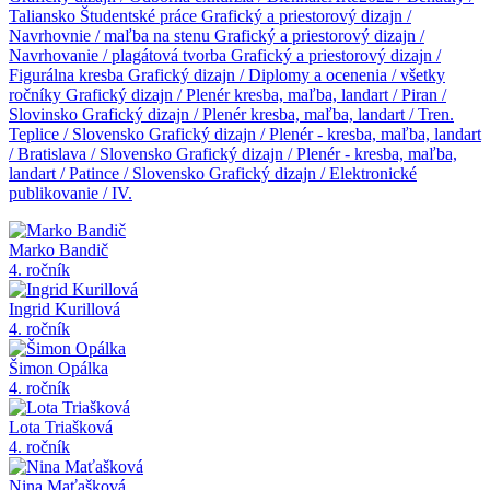
Taliansko
Študentské práce
Grafický a priestorový dizajn /
Navrhovnie / maľba na stenu
Grafický a priestorový dizajn /
Navrhovanie / plagátová tvorba
Grafický a priestorový dizajn /
Figurálna kresba
Grafický dizajn / Diplomy a ocenenia / všetky
ročníky
Grafický dizajn / Plenér kresba, maľba, landart / Piran /
Slovinsko
Grafický dizajn / Plenér kresba, maľba, landart / Tren.
Teplice / Slovensko
Grafický dizajn / Plenér - kresba, maľba, landart
/ Bratislava / Slovensko
Grafický dizajn / Plenér - kresba, maľba,
landart / Patince / Slovensko
Grafický dizajn / Elektronické
publikovanie / IV.
Marko Bandič
4. ročník
Ingrid Kurillová
4. ročník
Šimon Opálka
4. ročník
Lota Triašková
4. ročník
Nina Maťašková