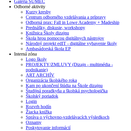
Galéria SUMEC
Odborné aktivity
Kurzy kresby
Centrum odborného vzdelávania a prípravy
Odborná prax: Fall in Lowe Academy + Madeship
Prednášky, diskusie, workshopy
Knižnica Školy dizajnu
Škola hrou pomocou digitálnych nástrojov
Národný projekt edIT - digitálne vybavenie školy
Ambasádorská škola EP
Interná zóna
Logo školy
PROJEKTY/ZMLUVY (Dizajn - multimédia -
podnikanie)
ART ARCHÍV
Organizácia školského roka
Kam po ukončení štúdia na Škole dizajnu
Študijná poradkyňa a školská psychologička
Školský poriadok
Login
Rozvrh hodín
Žiacka knižka
Správa o výchovno-vzdelávacích výsledkoch
Oznamy
Poskytovanie informácií