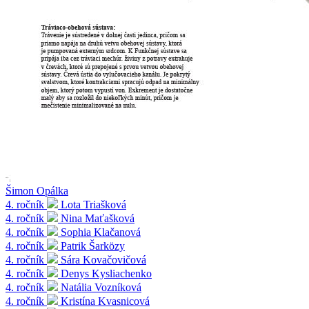
Šimon Opálka
4. ročník
Lota Triašková
4. ročník
Nina Maťašková
4. ročník
Sophia Klačanová
4. ročník
Patrik Šarközy
4. ročník
Sára Kovačovičová
4. ročník
Denys Kysliachenko
4. ročník
Natália Vozníková
4. ročník
Kristína Kvasnicová