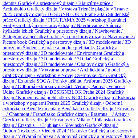
identita
Grafický a priestorový dizajn / Klauzúrne práce /
Arcimboldo
Grafický dizajn / Výstava Trienále plagátu v Trnave
2025
Grafický dizajn / DESIGNBLOK v Prahe 2025
Študentské
práce
Grafický dizajn / FIGURAMA 2025 workshop figurálnej
tvorby
Grafický a priestorový dizajn / Navrhovanie / Štúdia a
štylizácia lebiek
Grafický a priestorový dizajn / Navrhovanie /
Piktogramy a pečiatky
Grafický a priestorový dizajn / Navrhovanie /
Picture book
Grafický a priestorový dizajn / 3D modelovanie / 3D
hmyzeum
Študentské práce a módne prehliadky
Grafický a
priestorový dizajn / 3D modelovanie / Environment
Grafický a
priestorový dizajn / 3D modelovanie / 3D tlač
Grafický a
priestorový dizajn / 3D modelovanie / Obalový dizajn
Grafický a
priestorový dizajn / Výtvarná príprava / Architektúra / model
Graficky dizajn / Workshop v Novej Cvernovke 2025
Grafický
dizajn / Exkurzia SOGA, Poľský inštitút, Artforum 2025
Grafický
dizajn / Odborná exkurzia v mestách Verona, Padova, Venice a
Udine
Grafický dizajn / DESIGNBLOK Praha 2024
Grafický
dizajn / Komentovaná prehliadka v NCD
Grafický dizajn / Exkurzia
a workshop v papierni Petrus 2025
Grafický dizajn / Odborná
exkurzia na Bienále umenia v Benátkách
Grafický dizajn / Erasmus
+ / Chaumont / Francúzsko
Grafický dizajn / Erasmus + / Atény /
Grécko
Grafický dizajn / Erasmus + / Miláno / Taliansko
Grafický
dizajn / Erasmus + / Ljubljana / Slovinsko
Grafický dizajn /
Odborná exkurzia / Viedeň 2024 / Rakúsko
Grafický a priestorový
dizajn / Výtvarná príprava / Antonymá
Grafický a priestorový dizajn