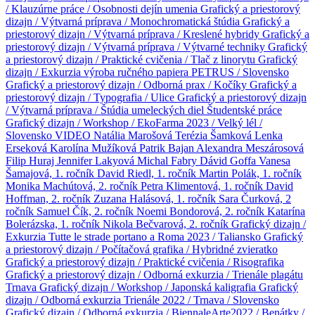
/ Klauzúrne práce / Osobnosti dejín umenia
Grafický a priestorový
dizajn / Výtvarná príprava / Monochromatická štúdia
Grafický a
priestorový dizajn / Výtvarná príprava / Kreslené hybridy
Grafický a
priestorový dizajn / Výtvarná príprava / Výtvarné techniky
Grafický
a priestorový dizajn / Praktické cvičenia / Tlač z linorytu
Grafický
dizajn / Exkurzia výroba ručného papiera PETRUS / Slovensko
Grafický a priestorový dizajn / Odborná prax / Kočíky
Grafický a
priestorový dizajn / Typografia / Ulice
Grafický a priestorový dizajn
/ Výtvarná príprava / Štúdia umeleckých diel
Študentské práce
Grafický dizajn / Workshop / EkoFarma 2023 / Velký lél /
Slovensko
VIDEO
Natália Marošová
Terézia Šamková
Lenka
Erseková
Karolína Mužíková
Patrik Bajan
Alexandra Meszárosová
Filip Huraj
Jennifer Lakyová
Michal Fabry
Dávid Goffa
Vanesa
Šamajová, 1. ročník
David Riedl, 1. ročník
Martin Polák, 1. ročník
Monika Machútová, 2. ročník
Petra Klimentová, 1. ročník
David
Hoffman, 2. ročník
Zuzana Halásová, 1. ročník
Sara Čurková, 2
ročník
Samuel Čík, 2. ročník
Noemi Bondorová, 2. ročník
Katarína
Bolerázska, 1. ročník
Nikola Bečvarová, 2. ročník
Grafický dizajn /
Exkurzia Tutte le strade portano a Roma 2023 / Taliansko
Grafický
a priestorový dizajn / Počítačová grafika / Hybridné zvieratko
Grafický a priestorový dizajn / Praktické cvičenia / Risografika
Grafický a priestorový dizajn / Odborná exkurzia / Trienále plagátu
Trnava
Grafický dizajn / Workshop / Japonská kaligrafia
Grafický
dizajn / Odborná exkurzia Trienále 2022 / Trnava / Slovensko
Grafický dizajn / Odborná exkurzia / BiennaleArte2022 / Benátky /