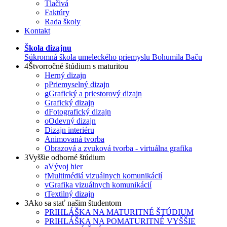
Tlačivá
Faktúry
Rada školy
Kontakt
Škola dizajnu
Súkromná škola umeleckého priemyslu Bohumila Baču
4
Štvorročné štúdium s maturitou
Herný dizajn
p
Priemyselný dizajn
g
Grafický a priestorový dizajn
Grafický dizajn
d
Fotografický dizajn
o
Odevný dizajn
Dizajn interiéru
Animovaná tvorba
Obrazová a zvuková tvorba - virtuálna grafika
3
Vyššie odborné štúdium
a
Vývoj hier
f
Multimédiá vizuálnych komunikácií
v
Grafika vizuálnych komunikácií
t
Textilný dizajn
3
Ako sa stať našim študentom
PRIHLÁŠKA NA MATURITNÉ ŠTÚDIUM
PRIHLÁŠKA NA POMATURITNÉ VYŠŠIE