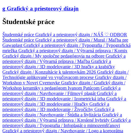
g
Grafický a priestorový dizajn
Študentské práce
Študentské práce
Grafický a priestorový dizajn / NÁŠ ♡ ODBOR
Študentské práce
Grafický a priestorový dizajn / Mural / Maľba pre
Gawaplast
Grafický a priestorový dizajn / Typografia / Typografická
mriežka
Grafický a priestorový dizajn / Výtvarná príprava / Komix
Grafický dizajn / My spoločne pedagógovia na odbore
Grafický a
priestorový dizajn / Výtvarná príprava / Maľba
Grafický a
priestorový dizajn / 3D modelovanie / 3D hračky a krabičky
Grafický dizajn / Konzultácie k talentovkám 2026
Grafický dizajn /
Technológie aplikované vo vyučovacom procese
Graficky dizajn /
Workshop v Novej Cvernovke
Graficky dizajn /
Grafický dizajn /
Workshop keramiky s pedagógom Ivanom Patúcom
Grafický a
priestorový dizajn / Navrhovanie / Filmový plagát
Grafický a
priestorový dizajn / 3D modelovanie / Izometrická izba
Grafický a
priestorový dizajn / 3D modelovanie / Hračky
Grafický a
priestorový dizajn / 3D modelovanie / Živočíchy
Grafický a
priestorový dizajn / Navrhovanie / Štúdia a štylizácia
Grafický a
priestorový dizajn / Výtvarná príprava / Kreslené hybridy
Grafický a
priestorový dizajn / Typografia / Infoplagát o mimozemšťanovi
Grafický a priestorový dizajn / Navrhovanie / Logo a korporátna