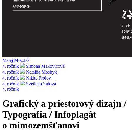
Matej Mikoláš
4. ročník
Simona Makovicová
4. ročník
Nataliia Moshyk
4. ročník
Nikita Frolov
4. ročník
Svetlana Sulová
4. ročník
Grafický a priestorový dizajn /
Typografia / Infoplagát
o mimozemšťanovi