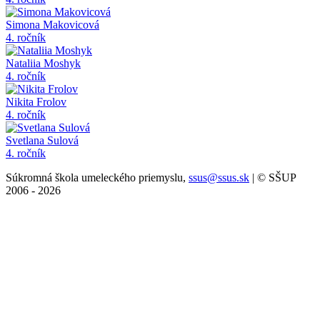
Simona Makovicová
4. ročník
Nataliia Moshyk
4. ročník
Nikita Frolov
4. ročník
Svetlana Sulová
4. ročník
Súkromná škola umeleckého priemyslu,
ssus@ssus.sk
| © SŠUP
2006 - 2026