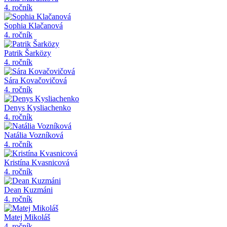
4. ročník
Sophia Klačanová
4. ročník
Patrik Šarközy
4. ročník
Sára Kovačovičová
4. ročník
Denys Kysliachenko
4. ročník
Natália Vozníková
4. ročník
Kristína Kvasnicová
4. ročník
Dean Kuzmáni
4. ročník
Matej Mikoláš
4. ročník