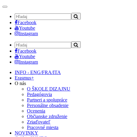
Toggle
navigation
Facebook
Youtube
Instagram
Facebook
Youtube
Instagram
INFO - ENG/FRA/ITA
Erasmus+
O nás
O ŠKOLE DIZAJNU
Pedagógovia
Partneri a spolupráce
Personálne obsadenie
Ocenenia
Občianske združenie
Zriaďovateľ
Pracovné miesta
NOVINKY