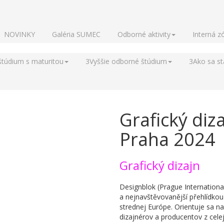
NOVINKY
Galéria SUMEC
Odborné aktivity
Interná z
štúdium s maturitou
3
Vyššie odborné štúdium
3
Ako sa s
Grafický di
Praha 2024
Grafický dizajn
Designblok (Prague International
a nejnavštěvovanější přehlídkou
strednej Európe. Orientuje sa na 
dizajnérov a producentov z cele