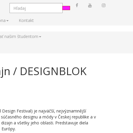
óna
Kontakt
tať našim študentom
zajn / DESIGNBLOK
 Design Festival) je najväčší, nejvýznamnější
 súčasného designu a módy v Českej republike a v
dizajn a všetky jeho oblasti. Predstavuje diela
j Európy.