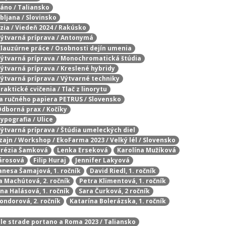
láno / Taliansko
ubljana / Slovinsko
zia / Viedeň 2024 / Rakúsko
 Výtvarná príprava / Antonymá
 Klauzúrne práce / Osobnosti dejín umenia
 Výtvarná príprava / Monochromatická štúdia
 Výtvarná príprava / Kreslené hybridy
 Výtvarná príprava / Výtvarné techniky
raktické cvičenia / Tlač z linorytu
ba ručného papiera PETRUS / Slovensko
 Odborná prax / Kočíky
Typografia / Ulice
 Výtvarná príprava / Štúdia umeleckých diel
zajn / Workshop / EkoFarma 2023 / Velký lél / Slovensko
rézia Šamková
Lenka Erseková
Karolína Mužíková
árosová
Filip Huraj
Jennifer Lakyová
anesa Šamajová, 1. ročník
David Riedl, 1. ročník
 Machútová, 2. ročník
Petra Klimentová, 1. ročník
na Halásová, 1. ročník
Sara Čurková, 2 ročník
ndorová, 2. ročník
Katarína Bolerázska, 1. ročník
e le strade portano a Roma 2023 / Taliansko