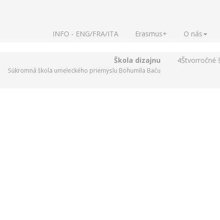
INFO - ENG/FRA/ITA
Erasmus+
O nás
Škola dizajnu
4
Štvorročné 
Súkromná škola umeleckého priemyslu Bohumila Baču