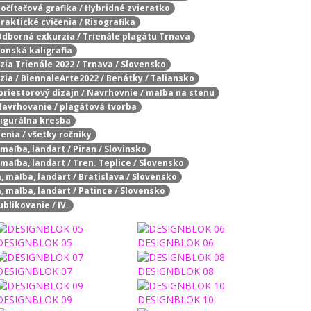
Počítačová grafika / Hybridné zvieratko
Praktické cvičenia / Risografika
 Odborná exkurzia / Trienále plagátu Trnava
ponská kaligrafia
zia Trienále 2022 / Trnava / Slovensko
zia / BiennaleArte2022 / Benátky / Taliansko
 priestorový dizajn / Navrhovnie / maľba na stenu
 Navrhovanie / plagátová tvorba
 Figurálna kresba
enia / všetky ročníky
 maľba, landart / Piran / Slovinsko
 maľba, landart / Tren. Teplice / Slovensko
a, maľba, landart / Bratislava / Slovensko
a, maľba, landart / Patince / Slovensko
ublikovanie / IV.
DESIGNBLOK 05
DESIGNBLOK 06
DESIGNBLOK 07
DESIGNBLOK 08
DESIGNBLOK 09
DESIGNBLOK 10