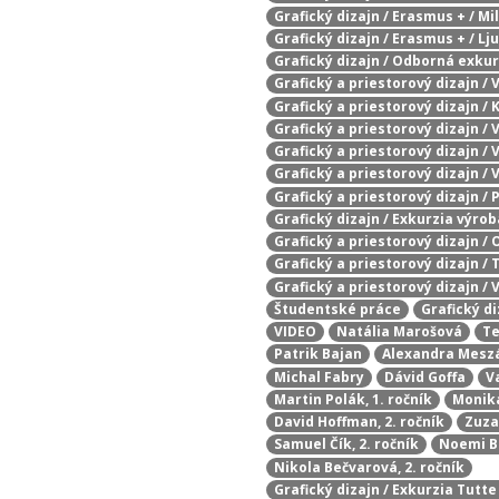
Grafický dizajn / Erasmus + / Mi
Grafický dizajn / Erasmus + / Lj
Grafický dizajn / Odborná exkur
Grafický a priestorový dizajn /
Grafický a priestorový dizajn /
Grafický a priestorový dizajn /
Grafický a priestorový dizajn /
Grafický a priestorový dizajn /
Grafický a priestorový dizajn / P
Grafický dizajn / Exkurzia výro
Grafický a priestorový dizajn /
Grafický a priestorový dizajn / 
Grafický a priestorový dizajn /
Študentské práce
Grafický di
VIDEO
Natália Marošová
Te
Patrik Bajan
Alexandra Mesz
Michal Fabry
Dávid Goffa
V
Martin Polák, 1. ročník
Monika
David Hoffman, 2. ročník
Zuza
Samuel Čík, 2. ročník
Noemi Bo
Nikola Bečvarová, 2. ročník
Grafický dizajn / Exkurzia Tutt