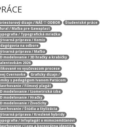
PRÁCE
 priestorový dizajn / NÁŠ ♡ ODBOR
Študentské práce
 Mural / Maľba pre Gawaplast
 Typografia / Typografická mriežka
 Výtvarná príprava / Komix
pedagógovia na odbore
 Výtvarná príprava / Maľba
 3D modelovanie / 3D hračky a krabičky
 talentovkám 2026
aplikované vo vyučovacom procese
ovej Cvernovke
Graficky dizajn /
eramiky s pedagógom Ivanom Patúcom
 Navrhovanie / Filmový plagát
 3D modelovanie / Izometrická izba
 3D modelovanie / Hračky
3D modelovanie / Živočíchy
Navrhovanie / Štúdia a štylizácia
 Výtvarná príprava / Kreslené hybridy
 Typografia / Infoplagát o mimozemšťanovi
 Navrhovanie / Logo a korporátna identita