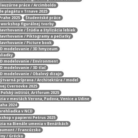
 Klauzúrne práce / Arcimboldo
ále plagátu v Trnave 2025
Prahe 2025
Študentské práce
 workshop figurálnej tvorby
Navrhovanie / Štúdia a štylizácia lebiek
 Navrhovanie / Piktogramy a pečiatky
 Navrhovanie / Picture book
/ 3D modelovanie / 3D hmyzeum
hliadky
 3D modelovanie / Environment
3D modelovanie / 3D tlač
 3D modelovanie / Obalový dizajn
 Výtvarná príprava / Architektúra / model
ovej Cvernovke 2025
 Poľský inštitút, Artforum 2025
rzia v mestách Verona, Padova, Venice a Udine
raha 2024
prehliadka v NCD
rkshop v papierni Petrus 2025
rzia na Bienále umenia v Benátkách
Chaumont / Francúzsko
ény / Grécko